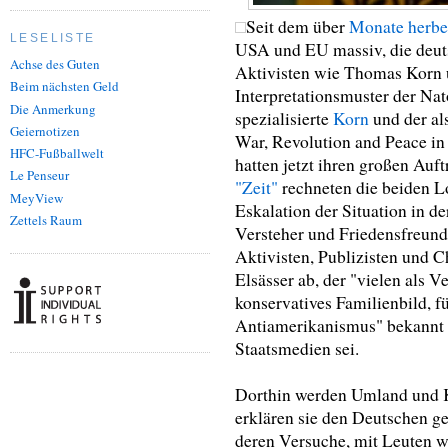
Seit dem über
Monate herbei
LESELISTE
USA und EU massiv, die deuts
Achse des Guten
Aktivisten wie Thomas Korn 
Beim nächsten Geld
Interpretationsmuster der Nat
Die Anmerkung
spezialisierte
Korn
und der al
Geiernotizen
War, Revolution and Peace in 
HFC-Fußballwelt
hatten jetzt ihren großen Auftr
Le Penseur
"Zeit"
rechneten die beiden Lo
MeyView
Eskalation der Situation in der
Zettels Raum
Versteher und Friedensfreun
Aktivisten, Publizisten und
Elsässer ab, der "vielen als V
konservatives Familienbild, f
Antiamerikanismus" bekannt 
Staatsmedien sei.
Dorthin werden Umland und Ko
erklären sie den Deutschen ge
deren Versuche, mit Leuten w