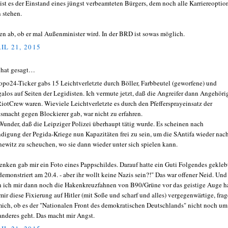
 ist es der Einstand eines jüngst verbeamteten Bürgers, dem noch alle Karriereoptio
n stehen.
en ab, ob er mal Außenminister wird. In der BRD ist sowas möglich.
IL 21, 2015
 hat gesagt…
mopo24-Ticker gabs 15 Leichtverletzte durch Böller, Farbbeutel (geworfene) und
alos auf Seiten der Legidisten. Ich vermute jetzt, daß die Angreifer dann Angehöri
RiotCrew waren. Wieviele Leichtverletzte es durch den Pfeffersprayeinsatz der
tsmacht gegen Blockierer gab, war nicht zu erfahren.
Wunder, daß die Leipziger Polizei überhaupt tätig wurde. Es scheinen nach
digung der Pegida-Kriege nun Kapazitäten frei zu sein, um die SAntifa wieder nac
ewitz zu scheuchen, wo sie dann wieder unter sich spielen kann.
enken gab mir ein Foto eines Pappschildes. Darauf hatte ein Guti Folgendes gekleb
 demonstriert am 20.4. - aber ihr wollt keine Nazis sein?!" Das war offener Neid. Und
 ich mir dann noch die Hakenkreuzfahnen von B90/Grüne vor das geistige Auge h
mir diese Fixierung auf Hitler (mit Soße und scharf und alles) vergegenwärtige, frag
mich, ob es der "Nationalen Front des demokratischen Deutschlands" nicht noch um
anderes geht. Das macht mir Angst.