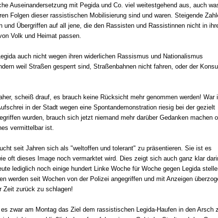
liche Auseinandersetzung mit Pegida und Co. viel weitestgehend aus, auch wa
ren Folgen dieser rassistischen Mobilisierung sind und waren. Steigende Zah
n und Übergriffen auf all jene, die den Rassisten und Rassistinnen nicht in ihr
 von Volk und Heimat passen.
Legida auch nicht wegen ihren widerlichen Rassismus und Nationalismus
sondern weil Straßen gesperrt sind, Straßenbahnen nicht fahren, oder der Kons
aher, scheiß drauf, es brauch keine Rücksicht mehr genommen werden! War 
ufschrei in der Stadt wegen eine Spontandemonstration riesig bei der gezielt
egriffen wurden, brauch sich jetzt niemand mehr darüber Gedanken machen 
nes vermittelbar ist.
ucht seit Jahren sich als "weltoffen und tolerant" zu präsentieren. Sie ist es
wie oft dieses Image noch vermarktet wird. Dies zeigt sich auch ganz klar dari
eute lediglich noch einige hundert Linke Woche für Woche gegen Legida stelle
en werden seit Wochen von der Polizei angegriffen und mit Anzeigen überzog
r Zeit zurück zu schlagen!
t es zwar am Montag das Ziel dem rassistischen Legida-Haufen in den Arsch 