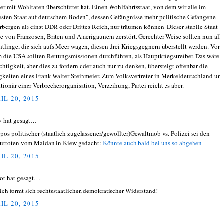
er mit Wohltaten überschüttet hat. Einen Wohlfahrtsstaat, von dem wir alle im
iesten Staat auf deutschem Boden", dessen Gefängnisse mehr politische Gefangene
rbergen als einst DDR oder Drittes Reich, nur träumen können. Dieser stabile Staat
e von Franzosen, Briten und Amerigaunern zerstört. Gerechter Weise sollten nun al
htlinge, die sich aufs Meer wagen, diesen drei Kriegsgegnern überstellt werden. Vor
m die USA sollten Rettungsmissionen durchführen, als Hauptkriegstreiber. Das wäre
chtigkeit, aber dies zu fordern oder auch nur zu denken, übersteigt offenbar die
gkeiten eines Frank-Walter Steinmeier. Zum Volksvertreter in Merkeldeutschland u
tionär einer Verbrecherorganisation, Verzeihung, Partei reicht es aber.
IL 20, 2015
y hat gesagt…
pos politischer (staatlich zugelassener/gewollter)Gewaltmob vs. Polizei sei den
uttoten vom Maidan in Kiew gedacht:
Könnte auch bald bei uns so abgehen
IL 20, 2015
ot hat gesagt…
ich formt sich rechtsstaatlicher, demokratischer Widerstand!
IL 20, 2015