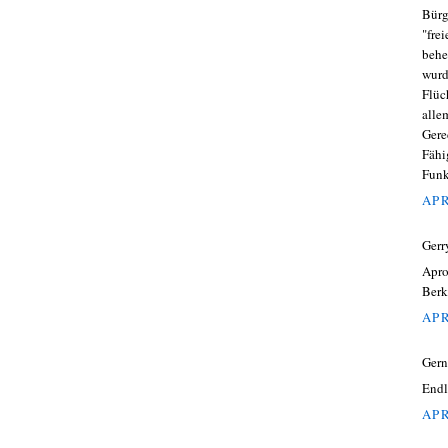
Bürg
"fre
behe
wurd
Flüc
alle
Gere
Fähi
Funk
APR
Gerr
Apro
Berk
APR
Gern
Endl
APR