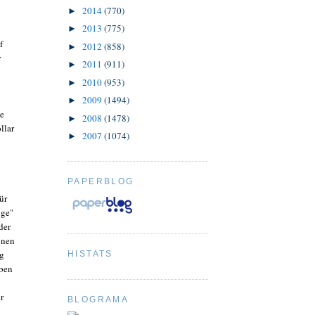
2014
(770)
►
2013
(775)
►
f
2012
(858)
►
r
2011
(911)
►
2010
(953)
►
2009
(1494)
►
ne
2008
(1478)
►
llar
2007
(1074)
►
PAPERBLOG
ür
nge"
der
onen
ig
HISTATS
aben
r
BLOGRAMA