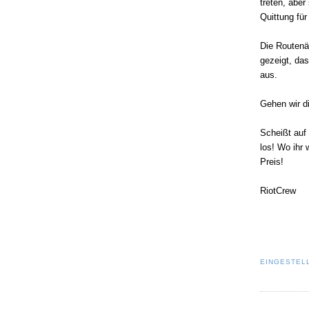
treten, aber
Quittung f
Die Routenä
gezeigt, da
aus.
Gehen wir di
Scheißt auf
los! Wo ihr 
Preis!
RiotCrew
EINGESTEL