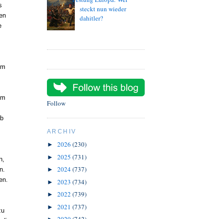
s
steckt nun wieder
len
dahitler?
e
um
im
Follow
ob
ARCHIV
2026
(230)
►
2025
(731)
►
n,
2024
(737)
n.
►
en.
2023
(734)
►
2022
(739)
►
2021
(737)
►
zu