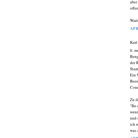
aber
offe
Wart
APR
Kurt
lt. 
Beng
der 
Staa
Ein 
Been
Conn
Zu d
"Ihr
wenn
und 
ich 
was 