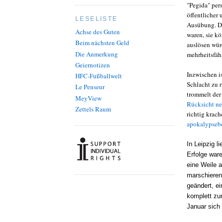
"Pegida" per
öffentlicher
LESELISTE
Ausübung. Da
Achse des Guten
waren, sie k
Beim nächsten Geld
auslösen wür
Die Anmerkung
mehrheitsfäh
Geiernotizen
Inzwischen is
HFC-Fußballwelt
Schlacht zu r
Le Penseur
trommelt der
MeyView
Rücksicht n
Zettels Raum
richtig krac
apokalypsebe
In Leipzig l
Erfolge war
eine Weile 
marschieren
geändert, ei
komplett zu
Januar sich 