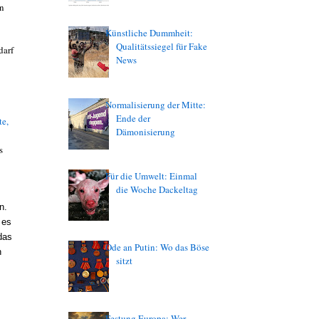
en
Künstliche Dummheit:
Qualitätssiegel für Fake
darf
News
Normalisierung der Mitte:
Ende der
te,
Dämonisierung
s
Für die Umwelt: Einmal
die Woche Dackeltag
n.
 es
das
Ode an Putin: Wo das Böse
h
sitzt
Festung Europa: Wer