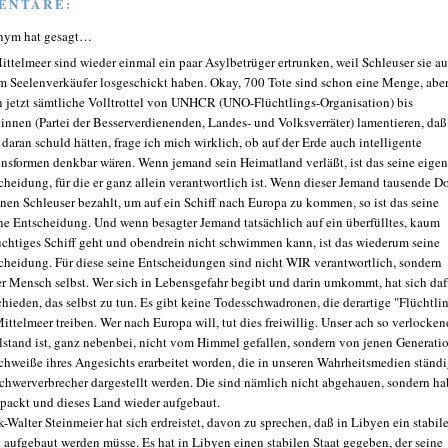
ENTARE:
nym hat gesagt…
ittelmeer sind wieder einmal ein paar Asylbetrüger ertrunken, weil Schleuser sie au
m Seelenverkäufer losgeschickt haben. Okay, 700 Tote sind schon eine Menge, abe
 jetzt sämtliche Volltrottel von UNHCR (UNO-Flüchtlings-Organisation) bis
innen (Partei der Besserverdienenden, Landes- und Volksverräter) lamentieren, daß
daran schuld hätten, frage ich mich wirklich, ob auf der Erde auch intelligente
nsformen denkbar wären. Wenn jemand sein Heimatland verläßt, ist das seine eige
cheidung, für die er ganz allein verantwortlich ist. Wenn dieser Jemand tausende Do
inen Schleuser bezahlt, um auf ein Schiff nach Europa zu kommen, so ist das seine
ne Entscheidung. Und wenn besagter Jemand tatsächlich auf ein überfülltes, kaum
üchtiges Schiff geht und obendrein nicht schwimmen kann, ist das wiederum seine
cheidung. Für diese seine Entscheidungen sind nicht WIR verantwortlich, sondern
er Mensch selbst. Wer sich in Lebensgefahr begibt und darin umkommt, hat sich daf
chieden, das selbst zu tun. Es gibt keine Todesschwadronen, die derartige "Flüchtli
Mittelmeer treiben. Wer nach Europa will, tut dies freiwillig. Unser ach so verlocken
stand ist, ganz nebenbei, nicht vom Himmel gefallen, sondern von jenen Generati
chweiße ihres Angesichts erarbeitet worden, die in unseren Wahrheitsmedien ständ
Schwerverbrecher dargestellt werden. Die sind nämlich nicht abgehauen, sondern h
packt und dieses Land wieder aufgebaut.
k-Walter Steinmeier hat sich erdreistet, davon zu sprechen, daß in Libyen ein stabile
t aufgebaut werden müsse. Es hat in Libyen einen stabilen Staat gegeben, der seine