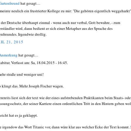
Gartenfreund
hat gesagt…
meinte neulich ein frustrierter Kollege zu mir: "Die gehören eigentlich weggeharkt"
s der Deutsche überhaupt einmal - wenn auch nur verbal, Gott bewahre, - zum
rständler wird, dann bedient er sich einer Metapher aus der Sprache des
enfreundes. Irgendwie drollig.
IL 21, 2015
 Anmerkung
hat gesagt…
 abitur. Verfasst am: Sa, 18.04.2015 - 16:45.
mehr straße und weniger uni!
so klingt das. Mehr Joseph Fischer wagen.
rereits liest sich der text wie der eines aufstrebenden Praktikanten beim Staats- ode
assungsschutz, der seiner Karriere einen ordentlichen Tritt in den Hintern geben wol
eicht hat es ja geklappt.
 irgendow das Wort Titanic vor, dann wäre klar aus welcher Ecke der Text kommt.