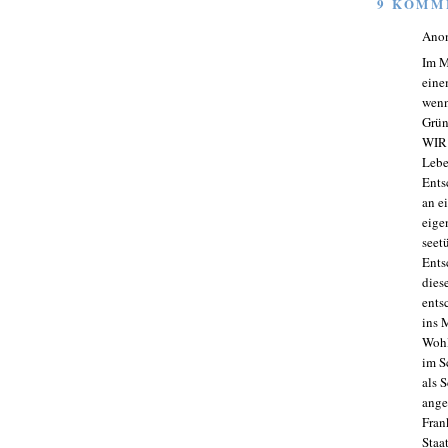
9 KOMM
Ano
Im M
eine
wenn
Grün
WIR 
Lebe
Ents
an e
eige
seet
Ents
dies
ents
ins 
Wohl
im S
als 
ange
Fran
Staa