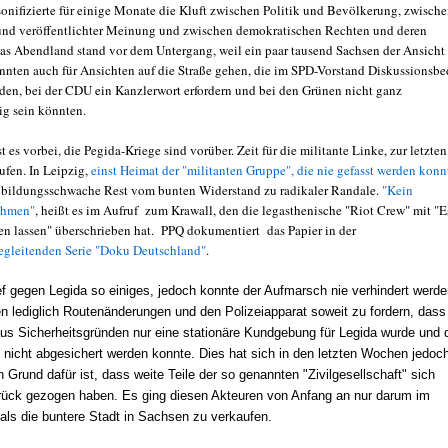
sonifizierte für einige Monate die Kluft zwischen Politik und Bevölkerung, zwisch
 und veröffentlichter Meinung und zwischen demokratischen Rechten und deren
s Abendland stand vor dem Untergang, weil ein paar tausend Sachsen der Ansicht
önnten auch für Ansichten auf die Straße gehen, die im SPD-Vorstand Diskussionsbe
den, bei der CDU ein Kanzlerwort erfordern und bei den Grünen nicht ganz
ig sein könnten.
t es vorbei, die Pegida-Kriege sind vorüber. Zeit für die militante Linke, zur letzten
ufen. In Leipzig,
einst Heimat der "militanten Gruppe", die nie gefasst werden konn
 bildungsschwache Rest vom bunten Widerstand zu radikaler Randale.
"Kein
ehmen"
, heißt es im Aufruf zum Krawall, den die legasthenische "Riot Crew" mit "E
hen lassen" überschrieben hat. PPQ dokumentiert das Papier in der
gleitenden Serie "Doku Deutschland"
.
ief gegen Legida so einiges, jedoch konnte der Aufmarsch nie verhindert werde
en lediglich Routenänderungen und den Polizeiapparat soweit zu fordern, dass
aus Sicherheitsgründen nur eine stationäre Kundgebung für Legida wurde und 
 nicht abgesichert werden konnte. Dies hat sich in den letzten Wochen jedoc
n Grund dafür ist, dass weite Teile der so genannten "Zivilgesellschaft" sich
rück gezogen haben. Es ging diesen Akteuren von Anfang an nur darum im
als die buntere Stadt in Sachsen zu verkaufen.