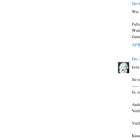
Der 
Wie 
Fall
Wide
Gart
APR
Die
kein
für 
-----
Ja, 
Ande
Verf
Viell
Käme