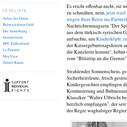
Es reicht offenbar nicht, sie 
LESELISTE
zu schmähen, nein,
jetzt wir
Achse des Guten
wegen ihrer Reise ins Partner
Beim nächsten Geld
Nachrichtenmagazin "Der Spieg
Die Anmerkung
aus dem türkisch-syrischen G
Geiernotizen
aufsuchte, um
Kinderköpfe zu
HFC-Fußballwelt
der Kaisergeburtstagsfeiern a
Le Penseur
die Kanzlerin kommt", höhnt da
MeyView
vom "Blitztrip an die Grenze"
Zettels Raum
Strahlender Sonnenschein, g
Sicherheitsleute, frisch gest
Kindergesichter empfingen di
Kostümierung und Bühnenaufba
Klassiker "Walter Ulbricht b
herzlich empfangen", der seit
der Regie waghalsiger Regieru