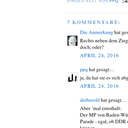
EINGESTELLT VON
PPQ
7 KOMMENTARE:
Die Anmerkung
hat ge
Rechts neben dem Ziegen
doch, oder?
APRIL 24, 2016
ppq
hat gesagt…
ja, da hat sie es sich a
APRIL 24, 2016
derherold
hat gesagt…
Aber ´mal ernsthaft:
Der MP von Baden-Würt
Parade - egal, ob DDR 
können.