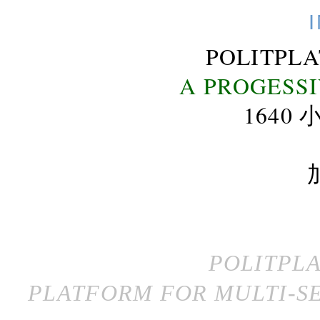
POLITPL
A PROGESS
164
POLITPL
PLATFORM FOR MULTI-SE