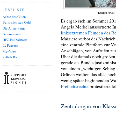
LESELISTE
Entglast für die
Achse des Guten
Es ergab sich im Sommer 2017
Beim nächsten Geld
Angela Merkel aussortierte 
Die Anmerkung
linksextremen Feinden des Re
Geiernotizen
Maiziere verbot das Nachrich
HFC-Fußballwelt
eine zentrale Plattform zur 
Le Penseur
Anschlägen, von Aufrufen zum
MeyView
Über die damals noch großen 
Zettels Raum
gerade als Bundesjustizminis
von einem „wichtigen Schlag 
Grünen wollten das alles noc
wenig später beginnenden Wa
Freiheitsrechte
protestierte fo
Zentralorgan von Klass