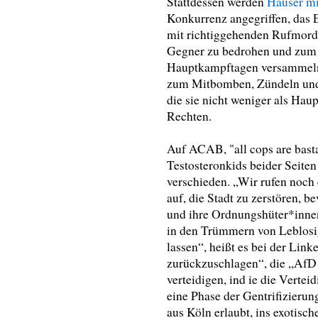
Stattdessen werden
Häuser mi
Konkurrenz angegriffen, das
mit richtiggehenden Rufmor
Gegner zu bedrohen und zum 
Hauptkampftagen versammeln 
zum Mitbomben, Zündeln und 
die sie nicht weniger als Ha
Rechten.
Auf ACAB, "all cops are basta
Testosteronkids beider Seite
verschieden. „Wir rufen noch
auf, die Stadt zu zerstören, 
und ihre Ordnungshüter*inne
in den Trümmern von Leblosi
lassen“, heißt es bei der Lin
zurückzuschlagen“, die ,,AfD
verteidigen, ind ie die Vertei
eine Phase der Gentrifizierun
aus Köln erlaubt, ins exotisch