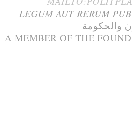
MAILTO:POLITPL
LEGUM AUT RERUM PU
ن
و
الحكومة
A M
EMBER
OF THE
FOUND