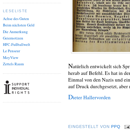
LESELISTE
Achse des Guten
Beim nächsten Geld
Die Anmerkung
Geiernotizen
HFC-Fußballwelt
Le Penseur
MeyView
Zettels Raum
N
atürlich entwickelt sich Spr
herab auf Befehl. Es hat in d
Einmal von den Nazis und ei
auf Druck durchgesetzt, aber
D
ieter Hallervorden
EINGESTELLT VON
PPQ