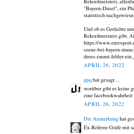
Rekordmeisters, allenf
"Bayern-Dusel", ein Phä
statistisch nachgewiese
Und ob es Gerüchte um
Rekordmeisters gibt. All
https://www.eurosport.
szene-bei-bayern-munc
drees-raumt-fehler-ein
APRIL 26, 2022
ppq
hat gesagt…
worüber gibt es keine g
eine facebookwahrheit i
APRIL 26, 2022
Die Anmerkung
hat ge
Ex-Referee Gräfe mit s