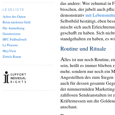
das andere: Wer zehnmal in Fo
bisschen, der jubelt auch pflic
LESELISTE
demonstrativ
mit Lebensmitt
Achse des Guten
Selbstbild bestätigt, eben bess
Beim nächsten Geld
mischt sich auch Erleichterun
Die Anmerkung
geschafft zu haben. Sich nic
Geiernotizen
standgehalten zu haben, es wi
HFC-Fußballwelt
Le Penseur
Routine und Rituale
MeyView
Zettels Raum
A
lles ist nur noch Routine, 
sein, heißt es immer blieben
mehr, sondern nur noch ein Mu
Angestellten des zum Siegen v
auch für dessen gesamte Gegne
der nimmermüden Marketingma
zahllosen Sendeanstalten ist 
Kräftemessen um die Golden
anschaut.