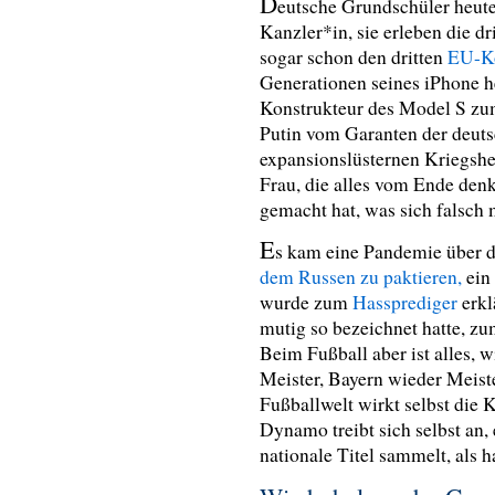
D
eutsche Grundschüler heute
Kanzler*in, sie erleben die d
sogar schon den dritten
EU-Ko
Generationen seines iPhone 
Konstrukteur des Model S zu
Putin vom Garanten der deut
expansionslüsternen Kriegsh
Frau, die alles vom Ende denk
gemacht hat, was sich falsch
E
s kam eine Pandemie über d
dem Russen zu paktieren,
ein 
wurde zum
Hassprediger
erkl
mutig so bezeichnet hatte, z
Beim Fußball aber ist alles, 
Meister, Bayern wieder Meist
Fußballwelt wirkt selbst die 
Dynamo treibt sich selbst an,
nationale Titel sammelt, als 