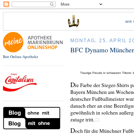
WIR 
MONTAG, 25. APRIL 2
BFC Dynamo München:
Ihre Online-Apotheke
Traurige Freude in schwarzen Trikots:
D
ie Farbe der Sieger-Shirts p
Bayern München am Wochenen
deutscher Fußballmeister wur
danach eher an eine Beerdigu
gewöhnlich in solchen außer
zutage tritt.
D
och für die Münchner Fußbal