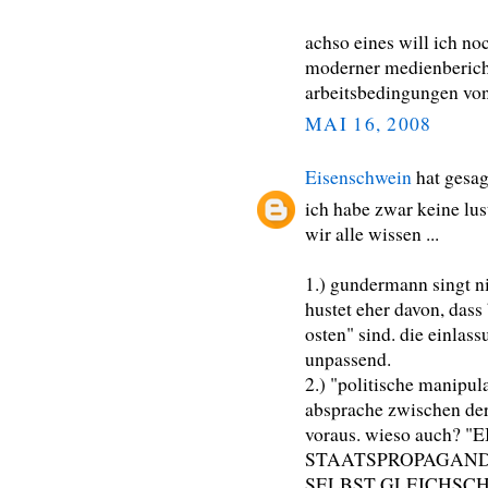
achso eines will ich no
moderner medienberichte
arbeitsbedingungen von 
MAI 16, 2008
Eisenschwein
hat gesa
ich habe zwar keine lus
wir alle wissen ...
1.) gundermann singt nic
hustet eher davon, das
osten" sind. die einlas
unpassend.
2.) "politische manipul
absprache zwischen der
voraus. wieso auch?
STAATSPROPAGAND
SELBST GLEICHSCHAL