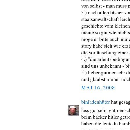
von selbst - man muss n
3.) nach allen bisher v
staatsanwaltschaft leic
geschichte vom kleinen
meute so gut wie nichts
möge er bitte auch nur 
story habe sich wie erz
die vortäuschung einer s
4.) "die arbeitsbedingu
sind uns unbekannt - bi
5.) lieber gutmensch: du
und glaubst immer noch
MAI 16, 2008
binladenhüter
hat gesa
lass gut sein, gutmensc
beim bäcker hitler getr
haben die leute in ham