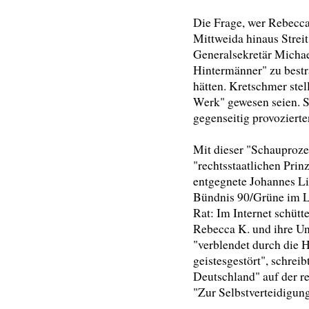
Die Frage, wer Rebecca 
Mittweida hinaus Strei
Generalsekretär Michae
Hintermänner" zu bestra
hätten. Kretschmer ste
Werk" gewesen seien. Sc
gegenseitig provoziert
Mit dieser "Schauproz
"rechtsstaatlichen Pri
entgegnete Johannes Li
Bündnis 90/Grüne im La
Rat: Im Internet schüt
Rebecca K. und ihre Unt
"verblendet durch die H
geistesgestört", schre
Deutschland" auf der re
"Zur Selbstverteidigung: