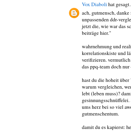
Vox Diaboli
hat gesag
ach, gutmensch, danke 
unpassenden ddr-verglei
jetzt die, wie war das 
beiträge hier."
wahrnehmung und realit
korrelationskiste und l
verifizieren. vermutlich
das ppq-team doch nur
hast du die hoheit übe
warum vergleichen, wen
lebt (leben muss)? dami
gesinnungsschnüffelei. 
ums herz bei so viel a
gutmenschentum.
damit du es kapierst: h