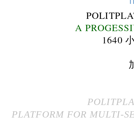
POLITPL
A PROGESS
164
POLITPL
PLATFORM FOR MULTI-SE