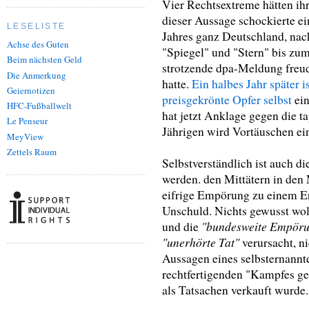
Vier Rechtsextreme hätten ihr
dieser Aussage schockierte 
LESELISTE
Jahres ganz Deutschland, nac
Achse des Guten
"Spiegel" und "Stern" bis zu
Beim nächsten Geld
strotzende dpa-Meldung freudi
Die Anmerkung
hatte.
Ein halbes Jahr später 
Geiernotizen
preisgekrönte Opfer selbst
ein
HFC-Fußballwelt
hat jetzt Anklage gegen die t
Le Penseur
Jährigen wird Vortäuschen ein
MeyView
Zettels Raum
Selbstverständlich ist auch di
werden. den Mittätern in den 
eifrige Empörung zu einem Er
Unschuld. Nichts gewusst woll
"bundesweite Empör
und die
"unerhörte Tat"
verursacht, n
Aussagen eines selbsternann
rechtfertigenden "Kampfes ge
als Tatsachen verkauft wurde.