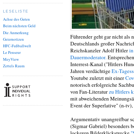
LESELISTE
Achse des Guten
Beim nächsten Geld
Die Anmerkung
Führender geht gar nicht als n
Geiernotizen
Deutschlands großer Nachric
HFC-Fußballwelt
Reichskanzler Adolf Hitler
in
Le Penseur
Dauermoderator.
Entsprechend
MeyView
Interrest-Kanal ("Hitlers Hun
Zettels Raum
Jahren verdächtige
Ex-Tagess
Youtube zuletzt mit einer
Cov
notorisch erfolgreiche Sachb
von Fan-Literatur
zu Hitlers 
mit abweichenden Meinungs
Event der Superlative" (n-tv), 
Argumentativ unangreifbar s
(Sigmar Gabriel) besonders b
lockeren Bilderklickstrecke
"