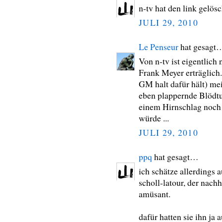
n-tv hat den link gelösc
JULI 29, 2010
Le Penseur
hat gesagt
Von n-tv ist eigentlic
Frank Meyer erträglich
GM halt dafür hält) me
eben plappernde Blödtu
einem Hirnschlag noch 
würde ...
JULI 29, 2010
ppq
hat gesagt…
ich schätze allerdings 
scholl-latour, der nach
amüsant.
dafür hatten sie ihn ja