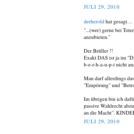
JULI 29, 2010
derherold
hat gesagt…
"...(wer) gerne bei Tote
anzubieten."
Der Brüller !!
Exakt DAS ist ja im "D
b-e-r-h-a-u-p-t nicht anz
Man darf allerdings da
"Empörung" und "Betrof
Im übrigen bin ich daf
passive Wahlrecht abz
an die Macht". KINDE
JULI 29, 2010