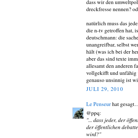
dass wir den umweltpoli
dreckfresse nennen? o
natürlich muss das jede
die n-tv getroffen hat, i
deutschmann: die sache
unangreifbar, selbst wen
hält (was ich bei der he
aber das sind texte imm
allesamt den anderen f
vollgekifft und unfähig
genauso unsinnig ist w
JULI 29, 2010
Le Penseur
hat gesagt
@ppq:
"... dass jeder, der öffe
der öffentlichen debatte
wird?"