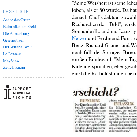
"Seine Weisheit ist seine leb
loben, als er 80 wurde. Da ha
LESELISTE
danach Chefredakteur sowohl 
Achse des Guten
Recherchen der "Bild", bei de
Beim nächsten Geld
Sonnenbrille und nie Jeans" 
Die Anmerkung
Netzer
und Ferdinand Fürst v
Geiernotizen
Beitz, Richard Gruner und Wi
HFC-Fußballwelt
noch füllt der Springer-Biogr
Le Penseur
großen Boulevard, "Mein Tage
MeyView
Kalendersprüchen, eher geschüt
Zettels Raum
einst die Rotlichtstunden bei