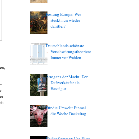
Festung Europa: Wer
steckt nun wieder
dahitler?
Deutschlands schönste
Verschwörungstheorien:
Immer vor Wahlen
en,
Arroganz der Macht: Der
Duftverkäufer als
-
Hassfigur
e
er
mit
Für die Umwelt: Einmal
die Woche Dackeltag
k
Heißer Sommer: Von Hitze