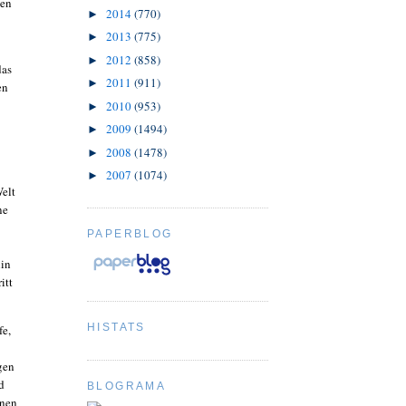
gen
2014
(770)
►
2013
(775)
►
2012
(858)
►
das
2011
(911)
►
en
2010
(953)
►
2009
(1494)
►
2008
(1478)
►
2007
(1074)
►
elt
ne
PAPERBLOG
lin
itt
HISTATS
fe,
gen
d
BLOGRAMA
enen