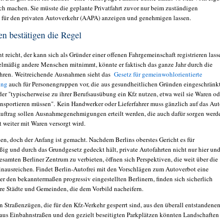
h machen. Sie müsste die geplante Privatfahrt zuvor nur beim zuständigen
 für den privaten Autoverkehr (AAPA) anzeigen und genehmigen lassen.
n bestätigen die Regel
 reicht, der kann sich als Gründer einer offenen Fahrgemeinschaft registrieren lass
gelmäßig andere Menschen mitnimmt, könnte er faktisch das ganze Jahr durch die
ahren. Weitreichende Ausnahmen sieht das
Gesetz für gemeinwohl­orientierte
ung
auch für Personengruppen vor, die aus gesundheitlichen Gründen eingeschränk
der "typischerweise zu ihrer Berufsausübung ein Kfz nutzen, etwa weil sie Waren od
nsportieren müssen". Kein Handwerker oder Lieferfahrer muss gänzlich auf das Au
Auftrag sollen Ausnahmegenehmigungen erteilt werden, die auch dafür sorgen werd
t weiter mit Waren versorgt wird.
ben, doch der Anfang ist gemacht. Nachdem Berlins oberstes Gericht es für
ßig und durch das Grundgesetz gedeckt hält, private Autofahrten nicht nur hier und
esamten Berliner Zentrum zu verbieten, öffnen sich Perspektiven, die weit über die
inausreichen. Findet Berlin-Autofrei mit den Vorschlägen zum Autoverbot eine
er den bekanntermaßen progressiv eingestellten Berlinern, finden sich sicherlich
ere Städte und Gemeinden, die dem Vorbild nacheifern.
n Straßenzügen, die für den Kfz-Verkehr gesperrt sind, aus den überall entstandene
aus Einbahnstraßen und den gezielt beseitigten Parkplätzen könnten Landschaften