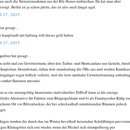
en auch die Steuereinnahmen aus der Kfz-Steuer einbrechen. Da hat man aber
sorgt: Berlin ist ja schon pleite, das ist also auch längst egal.
I 27, 2025
hat gesagt…
e hauptstadt mit haltung will dieses geld haben
I 27, 2025
peltier hat gesagt…
 zieht mal ein Gewittersturm, über den Taifun- und Hurricanfans nur lächeln, durc
Hauptslum Absurdistans, fallen dort stundenlang die Öffis aus und werden Kamikaz
iergänger sogar tödlich verletzt, weil die trotz medialer Unwetterwarnung unbeding
s umher flanieren mussten.
ar so ein steuergoldig finanziertes individuelles Töfftoff dann a) die einzige
litäts-Alternative für Fahrten zum Bürgergeldamt und b) als Faradayscher Käfig z
sicherer Ort vor Blitzattacken, der bei schicksalhaft umstürzenden Bäumen jedoch
agte.
higen werden die durch den im Winter frevelhaft heizenden Schildbürger provozie
igen Klimagötter sich erst wieder, wenn der Michel sich strampelhosig per