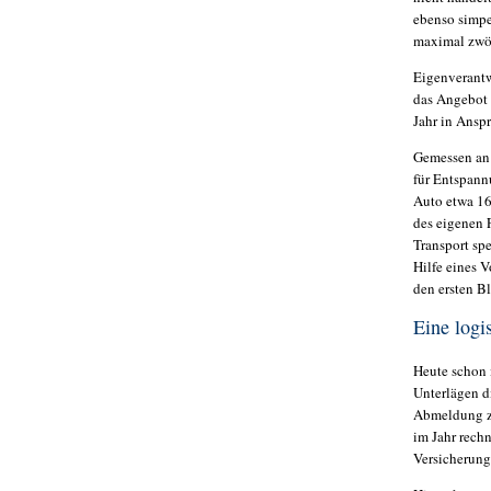
ebenso simpe
maximal zwöl
Eigenverantwo
das Angebot 
Jahr in Ansp
Gemessen an 
für Entspann
Auto etwa 16
des eigenen 
Transport spe
Hilfe eines V
den ersten Bl
Eine log
Heute schon 
Unterlägen d
Abmeldung zw
im Jahr rechn
Versicherung