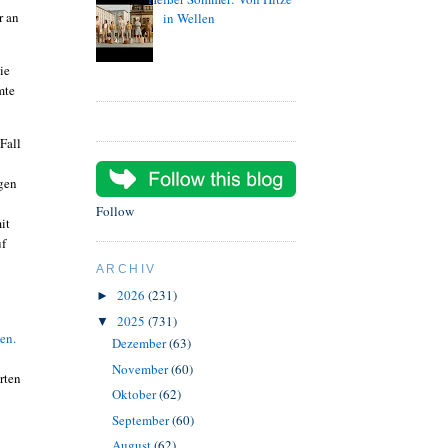
r an
in Wellen
ie
mte
Fall
gen
Follow
it
uf
ARCHIV
2026
(231)
►
2025
(731)
▼
en.
Dezember
(63)
November
(60)
rten
Oktober
(62)
September
(60)
August
(62)