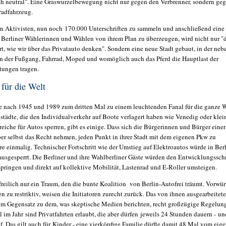
sch neutral". Eine Graswurzelbewegung nicht nur gegen den Verbrenner, sondern ge
rradfahrzeug.
en Aktivisten, nun noch 170.000 Unterschriften zu sammeln und anschließend eine
 Berliner Wählerinnen und Wählen von ihrem Plan zu überzeugen, wird nicht nur "
t, wie wir über das Privatauto denken". Sondern eine neue Stadt gebaut, in der neb
 der Fußgang, Fahrrad, Moped und womöglich auch das Pferd die Hauptlast der
stungen tragen.
 für die Welt
e nach 1945 und 1989 zum dritten Mal zu einem leuchtenden Fanal für die ganze W
städte, die den Individualverkehr auf Boote verlagert haben wie Venedig oder klei
eiche für Autos sperren, gibt es einige. Dass sich die Bürgerinnen und Bürger einer
er selbst das Recht nehmen, jeden Punkt in ihrer Stadt mit dem eigenen Pkw zu
re einmalig. Technischer Fortschritt wie der Umstieg auf Elektroautos würde in Ber
usgesperrt. Die Berliner und ihre Wahlberliner Gäste würden den Entwicklungsschr
springen und direkt auf kollektive Mobilität, Lastenrad und E-Roller umsteigen.
freilich nur ein Traum, den die bunte Koalition von Berlin-Autofrei träumt. Vorwür
en zu restriktiv, weisen die Initiatoren zurecht zurück. Das von ihnen ausgearbeitete
im Gegensatz zu dem, was skeptische Medien berichten, recht großzügige Regelun
 im Jahr sind Privat­fahrten erlaubt, die aber dürfen jeweils 24 Stunden dauern - un
f. Das gilt auch für Kinder - eine vierköpfige Familie dürfte damit 48 Mal vom eig