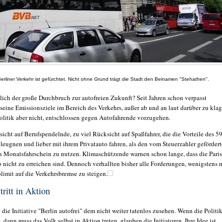
erliner Verkehr ist gefürchtet. Nicht ohne Grund trägt die Stadt den Beinamen "Stehathen".
lich der große Durchbruch zur autofreien Zukunft? Seit Jahren schon verpasst
seine Emissionsziele im Bereich des Verkehrs, außer ab und an laut darüber zu klag
Politik aber nicht, entschlossen gegen Autofahrende vorzugehen.
icht auf Berufspendelnde, zu viel Rücksicht auf Spaßfahrer, die die Vorteile des 59
leugnen und lieber mit ihrem Privatauto fahren, als den vom Steuerzahler gefördert
 Monatsfahrschein zu nutzen. Klimaschützende warnen schon lange, dass die Paris
o nicht zu erreichen sind. Dennoch verhallten bisher alle Forderungen, wenigstens 
imit auf die Verkehrsbremse zu steigen.
tritt in Aktion
l die Initiative "Berlin autofrei" dem nicht weiter tatenlos zusehen. Wenn die Politi
, dann muss das Volk selbst in Aktion treten, glauben die Initiatoren. Ihre Idee ist