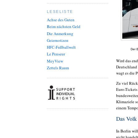
LESELISTE
Achse des Guten
Beim nächsten Geld
Die Anmerkung
Geiernotizen
HFC-Fußballwelt
Der B
Le Penseur
Wird das end
MeyView
Deutschland 
Zettels Raum
wagt es die 
Zu viel Rücks
Euro-Tickets 
bundesweiten
Klimaziele s
einem Tempol
Das Volk 
In Berlin wil
nicht handelt