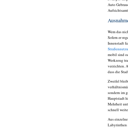
Auto Gebrauc
Aufsichtsamt
Ausnahme
Wem das nicht
Sofern er re
Innenstadt f
Straßennutz
mobil sind o
Werkzeug tra
verzichten. 
dass die Stad
Zweifel blei
verhältnismä
sondern im g
Hauptstadt h
Mehrheit unt
schnell weit
Aus einzelne
Labyrinthen 