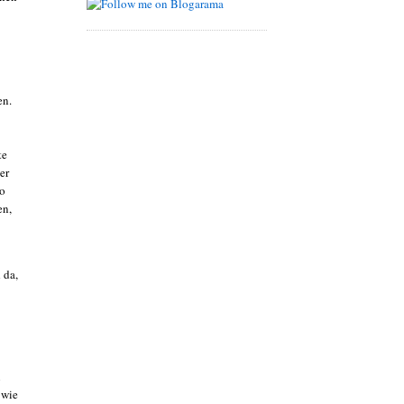
en.
te
er
to
en,
 da,
n
 wie