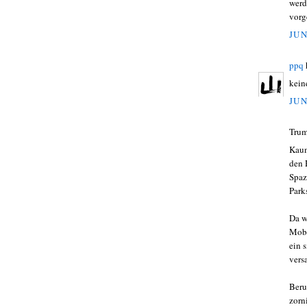
werd
vorge
JUN
ppq
kein
JUN
Trum
Kaum
den 
Spaz
Park
Da w
Mobi
ein 
vers
Beru
zorn