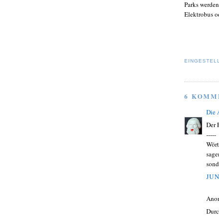
Parks werden
Elektrobus o
EINGESTEL
6 KOMM
Die
Der F
-----
Wört
sage
sond
JUN
Ano
Durc