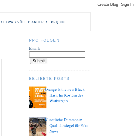
R ETWAS VÖLLIG ANDERES. PPQ ®©
PPQ FOLGEN
Email:
BELIEBTE POSTS
Orange is the new Black
Hasi: Im Kostüm des
Wutbürgers
Künstliche Dummheit:
Qualitätssiegel für Fake
News