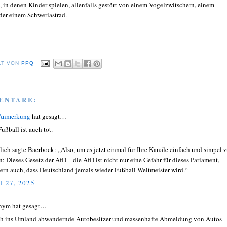
, in denen Kinder spielen, allenfalls gestört von einem Vogelzwitschern, einem
der einem Schwerlastrad.
LT VON
PPQ
ENTARE:
 Anmerkung
hat gesagt…
ußball ist auch tot.
lich sagte Baerbock: „Also, um es jetzt einmal für Ihre Kanäle einfach und simpel 
n: Dieses Gesetz der AfD – die AfD ist nicht nur eine Gefahr für dieses Parlament,
ern auch, dass Deutschland jemals wieder Fußball-Weltmeister wird.“
I 27, 2025
nym hat gesagt…
h ins Umland abwandernde Autobesitzer und massenhafte Abmeldung von Autos