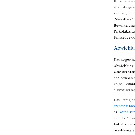
Hinzu kommt 
ehemals gete
würden, nich
"Stehathen" b
Bevölkerung 
Parkplatzsit
Fahrzeuge od
Abwicklu
Das wegwei
Abwicklung d
wäre der Sta
den Straßen 
keine Gedank
durchzukämp
Das Urteil, 
erkämpft ha
es
"kein Grun
hat. Die "bu
Initiative zu
"unabhängig 