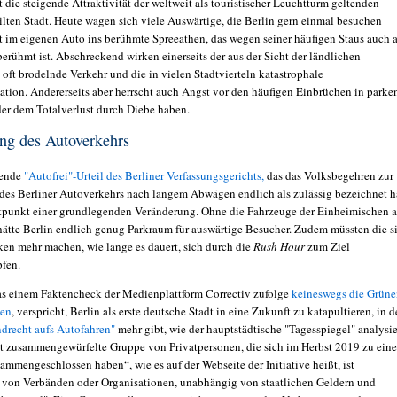
die steigende Attraktivität der weltweit als touristischer Leuchtturm geltenden
ilten Stadt. Heute wagen sich viele Auswärtige, die Berlin gern einmal besuchen
t im eigenen Auto ins berühmte Spreeathen, das wegen seiner häufigen Staus auch a
erühmt ist. Abschreckend wirken einerseits der aus der Sicht der ländlichen
oft brodelnde Verkehr und die in vielen Stadtvierteln katastrophale
uation. Andererseits aber herrscht auch Angst vor den häufigen Einbrüchen in parke
er dem Totalverlust durch Diebe haben.
ng des Autoverkehrs
sende
"Autofrei"-Urteil des Berliner Verfassungsgerichts,
das das Volksbegehren zur
es Berliner Autoverkehrs nach langem Abwägen endlich als zulässig bezeichnet h
rtpunkt einer grundlegenden Veränderung. Ohne die Fahrzeuge der Einheimischen a
hätte Berlin endlich genug Parkraum für auswärtige Besucher. Zudem müssten die s
en mehr machen, wie lange es dauert, sich durch die
Rush Hour
zum Ziel
fen.
das einem Faktencheck der Medienplattform Correctiv zufolge
keineswegs die Grün
ben
, verspricht, Berlin als erste deutsche Stadt in eine Zukunft zu katapultieren, in d
drecht aufs Autofahren"
mehr gibt, wie der hauptstädtische "Tagesspiegel" analysie
nt zusammengewürfelte Gruppe von Privatpersonen, die sich im Herbst 2019 zu eine
sammengeschlossen haben“, wie es auf der Webseite der Initiative heißt, ist
von Verbänden oder Organisationen, unabhängig von staatlichen Geldern und