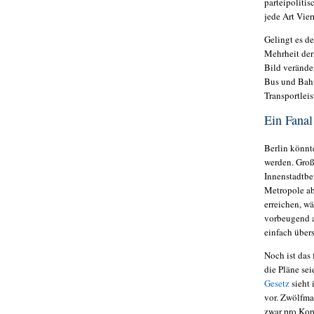
parteipoliti
jede Art Vie
Gelingt es d
Mehrheit der
Bild veränder
Bus und Bahn
Transportlei
Ein Fanal
Berlin könnt
werden. Groß
Innenstadtber
Metropole ab
erreichen, wä
vorbeugend a
einfach über
Noch ist das 
die Pläne sei
Gesetz
sieht 
vor. Zwölfmal
zwar pro Kop