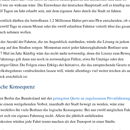
l wie sie wirksam wäre: Die Einwohner der deutschen Hauptstadt soll es künftig nu
f Tagen im Jahr erlaubt sein, mit dem eigenen Auto durch die Stadt zu fahren.
rtlich dürften die betroffenen 1,2 Millionen Halter privater Pkw entscheiden, ob s
zwölf Tage in einem Monat oder die zwölf erlaubten Fahrten verteilt über das gesa
ruch nehmen wollen.
der Anzahl der Fahrten, die im Augenblick stattfinden, würde die Lösung in jedem 
ung auf den Straßen sorgen: Momentan nutzt jeder fahrzeughaltende Berliner sein
7 Mal im Jahr. Künftig wäre das nicht mehr notwendig, denn die Lizenz zum Bewe
Fahrzeugs gilt dann nur noch in notwendigen Fällen, etwa für Umzüge oder den
rriger Güter. Die Folgen eines Erfolgs der Initiative, die das entsprechende Gesetz m
olksbegehrens verabschieden lassen will, würde allerdings viel weiter reichen als a
ick ersichtlich ist.
ische Konsequenz
ist Berlin das Bundesland mit der
geringsten Quote an zugelassenen Privatfahrzeug
ie einem weitgehenden Verbot, innerhalb der Stadt bewegt zu werden, wäre eine
eifellos für viele Berliner die logische Konsequenz. Bei nur zwölf möglichen Fah
et sich ein eigenes Fahrzeug nicht. Allein die jährlich anfallenden
skosten würden jede Fahrt teurer machen als den Transport in einer Sänfte.