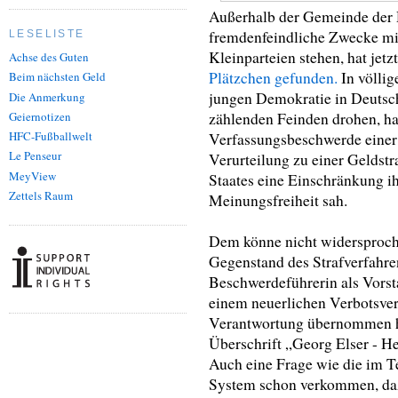
Außerhalb der Gemeinde der 
fremdenfeindliche Zwecke mi
LESELISTE
Kleinparteien stehen, hat jetz
Achse des Guten
Plätzchen gefunden.
In völlig
Beim nächsten Geld
jungen Demokratie in Deutsc
Die Anmerkung
zählenden Feinden drohen, ha
Geiernotizen
HFC-Fußballwelt
Verfassungsbeschwerde einer 
Le Penseur
Verurteilung zu einer Geldst
MeyView
Staates eine Einschränkung ih
Zettels Raum
Meinungsfreiheit sah.
Dem könne nicht widersproch
Gegenstand des Strafverfahren
Beschwerdeführerin als Vorst
einem neuerlichen Verbotsver
Verantwortung übernommen hat
Überschrift „Georg Elser - H
Auch eine Frage wie die im T
System schon verkommen, daß