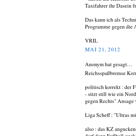
Taxifahrer ihr Dasein fr
Das kann ich als Techni
Programme gegen die A
VRIL
MAI 21, 2012
Anonym hat gesagt…
Reichsspaßbremse Kerne
politisch korrekt : der
- sitzt still wie ein N
gegen Rechts" Ansage ve
Liga Scheff : "Ultras m
also : das KZ angucken
darf dann Fußball guck