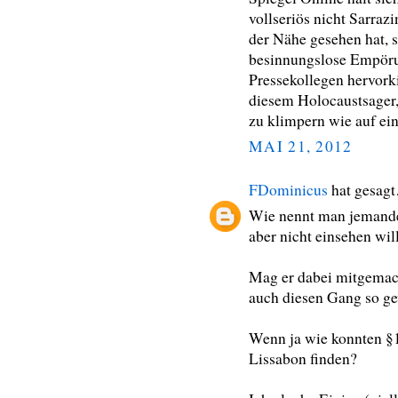
vollseriös nicht Sarraz
der Nähe gesehen hat, 
besinnungslose Empörun
Pressekollegen hervorki
diesem Holocaustsager,
zu klimpern wie auf ei
MAI 21, 2012
FDominicus
hat gesag
Wie nennt man jemande
aber nicht einsehen will
Mag er dabei mitgemach
auch diesen Gang so ge
Wenn ja wie konnten §
Lissabon finden?