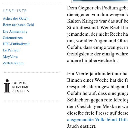
Dem Gegner ein Podium geben
LESELISTE
die eigenen von ihm wiegen la
Achse des Guten
Kalten Krieges war das auf b
Beim nächsten Geld
Straftatbestand. Wer Recht hat
Die Anmerkung
jemandem, der nicht Recht hat
Geiernotizen
tun, vor aller Augen und Ohre
HFC-Fußballwelt
Gefahr, dass einige wenige, ir
Le Penseur
Gefolgsleute der einzig wahre
MeyView
andere hinüberwechseln.
Zettels Raum
Ein Vierteljahrhundert nur hat
Binnen einer Woche hat die f
Gesprächsalarm geschlagen:
Gefahr herauf, dass eine jung
Schlachten gegen rote Ideolog
dem Gesicht gen Mekka erwach
dieselbe freie Presse auf de
ausgemachte Volksfeind Thil
Jauch gastiert.