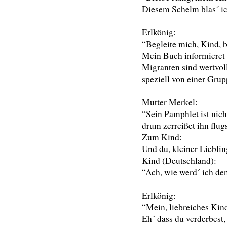
Diesem Schelm blas´ i
Erlkönig:
“Begleite mich, Kind, 
Mein Buch informieret 
Migranten sind wertvo
speziell von einer Gru
Mutter Merkel:
“Sein Pamphlet ist nicht 
drum zerreißet ihn flug
Zum Kind:
Und du, kleiner Lieblin
Kind (Deutschland):
“Ach, wie werd´ ich de
Erlkönig:
“Mein, liebreiches Kind
Eh´ dass du verderbest,