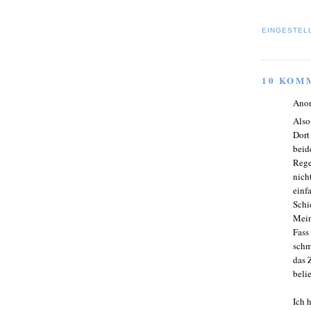
EINGESTEL
10 KOM
Ano
Also
Dort
beid
Rege
nich
einfa
Schi
Mein
Fass
schm
das 
belie
Ich 