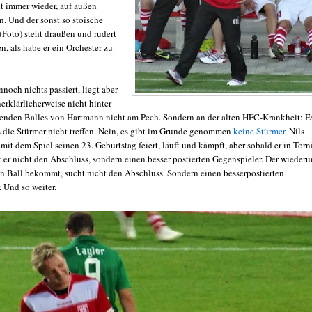
t immer wieder, auf außen
. Und der sonst so stoische
(Foto) steht draußen und rudert
, als habe er ein Orchester zu
noch nichts passiert, liegt aber
nerklärlicherweise nicht hinter
llenden Balles von Hartmann nicht am Pech. Sondern an der alten HFC-Krankheit: Es
ss die Stürmer nicht treffen. Nein, es gibt im Grunde genommen
keine Stürmer
. Nils
 mit dem Spiel seinen 23. Geburtstag feiert, läuft und kämpft, aber sobald er in Tor
 er nicht den Abschluss, sondern einen besser postierten Gegenspieler. Der wiederu
en Ball bekommt, sucht nicht den Abschluss. Sondern einen besserpostierten
 Und so weiter.