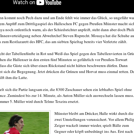
ann kommt noch Pech dazu und am Ende fehlt wie immer das Glück, so ungefähr war
dem Anpfiff zum Drittligaspiel des Halleschen FC gegen Preußen Münster macht sic
a noch ordentlich warm, als der Schiedsrichter anpfeift, steht dann aber doch Phil
r Innenverteidigung neben Abwehrchef Steven Ruprecht. Mouaya hat die Schuhe au
ch zum Restlazarett des HFC, das am siebten Spieltag bereits vier Verletzte zählt.
ht der Tabellenfünfte in Rot und Weiß das Spiel gegen den Tabellenvierten in Grü
hen die Hallenser in den ersten fünf Minuten so gefährlich vor Preußen-Torwart
dass die Gäste sich über einen Rückstand nicht hätten beschweren dürfen. Dann
eht sich die Begegnung. Jetzt drücken die Grünen und Horvat muss einmal retten. D
lft ihm die Latte.
lt sich die Partie langsam ein, die 8300 Zuschauer sehen ein lebhaftes Spiel ohne
nce. Zumindest bis zur 14. Minute, als Anton Müller sich auswechseln lassen muss.
ummer 5. Müller wird durch Telmo Texeira ersetzt.
Münster bleibt am Drücker, Halle wirkt durch die
zwei Umstellungen verunsichert. Vor allem Phili
Zeiger wackelt immer wieder, spielt Bälle zum
Gegner oder köpft unbedrängt ins Aus. Erst nach