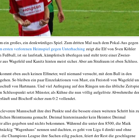
dem ein großes, ein denkwürdiges Spiel. Zum dritten Mal nach dem Pokal-Aus gegen
m ersten verlorenen Heimspiel gegen Unterhaching
zeigt die Elf von Sven Köhler
 Fußball, ist sie laufstark, kämpferisch überlegen und steht trotz einer Zweier-
aus Wagefeld und Kanitz hinten meist sicher. Aber am Strafraum ist eben Schluss.
kommt eben auch keinen Elfmeter, weil niemand versucht, mit dem Ball in den
 gehen. So bleiben ein paar Einzelaktionen von Mast, ein Freistoß von Wagefeld u
nschuß von Hartmann. Und viel Aufregung auf den Rängen um das übliche Zeitspie
en Schlusspunkt setzt Münster, als Kühne die nun völlig aufgelöste Abwehrreihe de
rläuft und Bischoff sicher zum 0:2 vollendet.
cleverere Mannschaft ihre drei Punkte und die bessere einen weiteren Schritt hin z
lichen Heimtrauma gemacht. Dreimal hintereinander kein Heimtor. Dreimal
er alles gegeben und nichts bekommen. Während die unter den 8500, die Maik
tnäckig "Wagenhaus" nennen und dachten, es geht von Liga 4 direkt und ohne
n die Champions League ihre Sachen eilig packen, feiert der Rest die geschlagene