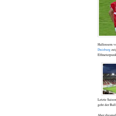
Hallensern vo
Duisburg
zei
Elfmeterpunk
Letzte Saiso
geht der Ball
Aber diesmal 