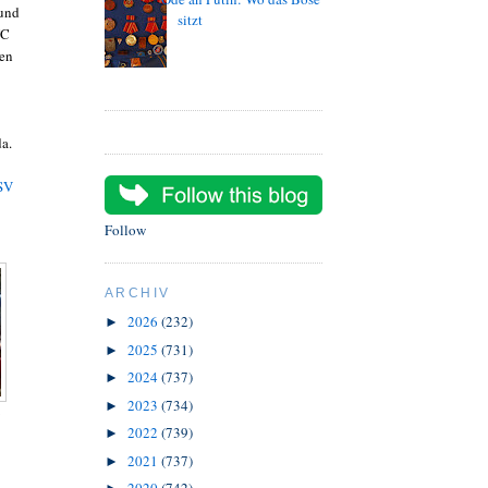
 und
sitzt
FC
nen
a.
SV
Follow
ARCHIV
2026
(232)
►
2025
(731)
►
2024
(737)
►
2023
(734)
►
2022
(739)
►
2021
(737)
►