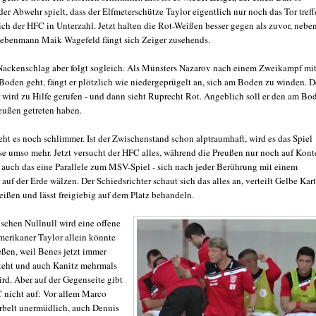
der Abwehr spielt, dass der Elfmeterschütze Taylor eigentlich nur noch das Tor tref
ich der HFC in Unterzahl. Jetzt halten die Rot-Weißen besser gegen als zuvor, nebe
ebenmann Maik Wagefeld fängt sich Zeiger zusehends.
Nackenschlag aber folgt sogleich. Als Münsters Nazarov nach einem Zweikampf mi
Boden geht, fängt er plötzlich wie niedergeprügelt an, sich am Boden zu winden. D
r wird zu Hilfe gerufen - und dann sieht Ruprecht Rot. Angeblich soll er den am Bo
eußen getreten haben.
eht es noch schlimmer. Ist der Zwischenstand schon alptraumhaft, wird es das Spiel
se umso mehr. Jetzt versucht der HFC alles, während die Preußen nur noch auf Kont
- auch das eine Parallele zum MSV-Spiel - sich nach jeder Berührung mit einem
auf der Erde wälzen. Der Schiedsrichter schaut sich das alles an, verteilt Gelbe Kar
eißen und lässt freigiebig auf dem Platz behandeln.
schen Nullnull wird eine offene
Amerikaner Taylor allein könnte
eßen, weil Benes jetzt immer
steht und auch Kanitz mehrmals
rd. Aber auf der Gegenseite gibt
 nicht auf: Vor allem Marco
belt unermüdlich, auch Dennis