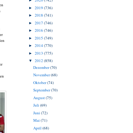
2020
(742)
►
fen
2019
(736)
►
n
2018
(741)
►
2017
(746)
►
t
2016
(746)
►
er
2015
(749)
►
den
2014
(770)
►
2013
(775)
►
2012
(858)
▼
er
Dezember
(70)
November
(68)
ten
Oktober
(74)
September
(70)
August
(75)
Juli
(69)
Juni
(72)
Mai
(71)
April
(68)