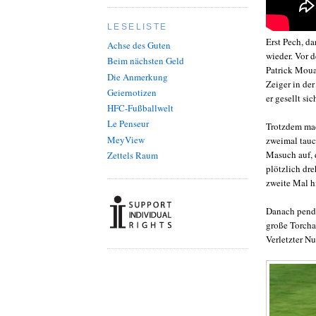
LESELISTE
Erst Pech, d
Achse des Guten
wieder. Vor 
Beim nächsten Geld
Patrick Mouay
Die Anmerkung
Zeiger in de
Geiernotizen
er gesellt si
HFC-Fußballwelt
Le Penseur
Trotzdem mac
MeyView
zweimal tauc
Masuch auf, 
Zettels Raum
plötzlich dr
zweite Mal hi
Danach pende
große Torcha
Verletzter N