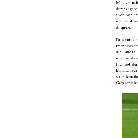
Mast versuch
durchzugehen
Sven Köhler 
mit den Armen
dirigieren.
Dass vorn den
trotz eines u
die Linie fa
nicht so, da
Pichinot, der
kommt, sucht
so er denn d
Gegenspieler.