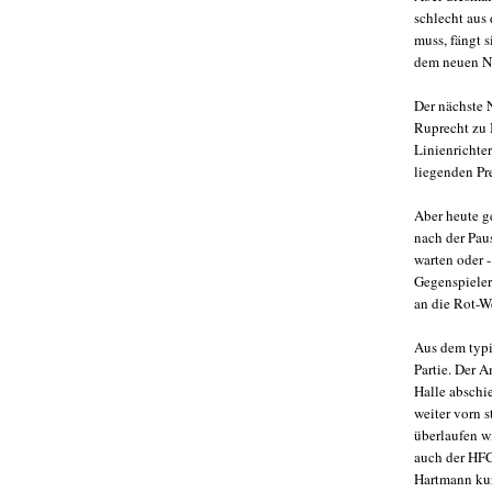
schlecht aus 
muss, fängt s
dem neuen N
Der nächste 
Ruprecht zu 
Linienrichte
liegenden Pr
Aber heute g
nach der Pau
warten oder 
Gegenspieler 
an die Rot-W
Aus dem typi
Partie. Der 
Halle abschi
weiter vorn 
überlaufen wi
auch der HFC
Hartmann kur