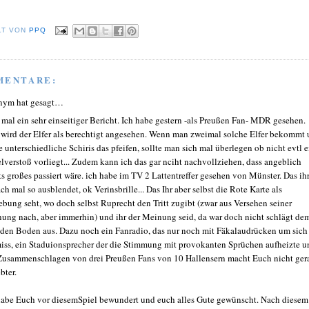
LT VON
PPQ
MENTARE:
nym hat gesagt…
 mal ein sehr einseitiger Bericht. Ich habe gestern -als Preußen Fan- MDR gesehen.
 wird der Elfer als berechtigt angesehen. Wenn man zweimal solche Elfer bekommt
e unterschiedliche Schiris das pfeifen, sollte man sich mal überlegen ob nicht evtl e
lverstoß vorliegt... Zudem kann ich das gar nciht nachvollziehen, dass angeblich
ts großes passiert wäre. ich habe im TV 2 Lattentreffer gesehen von Münster. Das ihr
ch mal so ausblendet, ok Verinsbrille... Das Ihr aber selbst die Rote Karte als
ebung seht, wo doch selbst Ruprecht den Tritt zugibt (zwar aus Versehen seiner
ung nach, aber immerhin) und ihr der Meinung seid, da war doch nicht schlägt de
 den Boden aus. Dazu noch ein Fanradio, das nur noch mit Fäkalaudrücken um sich
iss, ein Staduionsprecher der die Stimmung mit provokanten Sprüchen aufheizte u
Zusammenschlagen von drei Preußen Fans von 10 Hallensern macht Euch nicht ger
bter.
habe Euch vor diesemSpiel bewundert und euch alles Gute gewünscht. Nach diesem