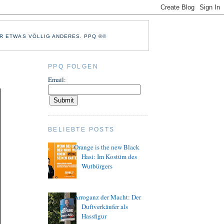
R ETWAS VÖLLIG ANDERES. PPQ ®©
PPQ FOLGEN
Email:
BELIEBTE POSTS
Orange is the new Black
Hasi: Im Kostüm des
Wutbürgers
Arroganz der Macht: Der
Duftverkäufer als
Hassfigur