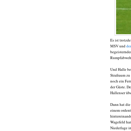
Es ist trotz
MSV und
de
begeisternden
Rumpfabwehr 
Und Halle be
Strafraum zu
noch ein Fer
der Gäste. D
Hallenser übe
Dann hat die 
einem ordent
hintereinand
Wagefeld har
Niederlage i