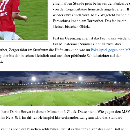
einer halben Stunde geht beim aus der Fankurve
von der Gegentribüne frenetisch angefeuerten H
wieder etwas nach vorn. Maik Wagefeld zieht ei
Fernschuss knapp am Tor vorbei. Das fehlte ein
kleines bisschen Glück.
Fast im Gegenzug aber ist das Pech dann wieder d
Ein Münsteraner Stürmer zieht an zwei, drei
rbei, Zeiger fährt im Strafraum die Hüfte aus - und wie im
Pokalspiel gegen den M
gt der bis dahin schon kleinlich und unsicher pfeifende Schiedsrichter auf den
t.
n hatte Darko Horvat in diesen Moment oft Glück. Diese nicht. Wie gegen den MSV
 ins Netz. 0:1, im dritten Heimspiel hintereinander. Langsam wird das Standard.
geht es noch ein bisschen schlimmer. Erst ist es wieder Zeiger, der einen Ball so