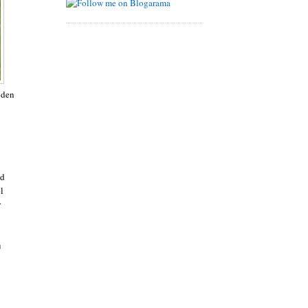
 den
nd
l
r
u