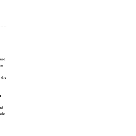
 und
in
 die
m
nd
ade