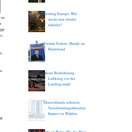
Festung Europa: Wer
 es
steckt nun wieder
h
dahitler?
ipp
s,
Fremde Federn: Hunde im
Handstand
n,
as
Akute Bedrohnung:
Luftkrieg vor der
Landtagswahl
Deutschlands schönste
Verschwörungstheorien:
Immer vor Wahlen
pp
Ode an Putin: Wo das Böse