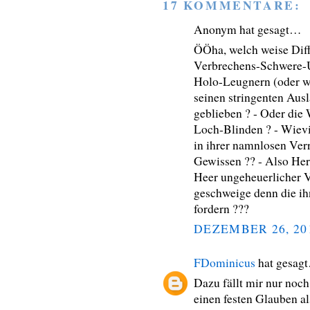
17 KOMMENTARE:
Anonym hat gesagt…
ÖÖha, welch weise Diff
Verbrechens-Schwere-U
Holo-Leugnern (oder wi
seinen stringenten Au
geblieben ? - Oder die
Loch-Blinden ? - Wievi
in ihrer namnlosen Ver
Gewissen ?? - Also Her
Heer ungeheuerlicher V
geschweige denn die i
fordern ???
DEZEMBER 26, 20
FDominicus
hat gesag
Dazu fällt mir nur noch
einen festen Glauben al