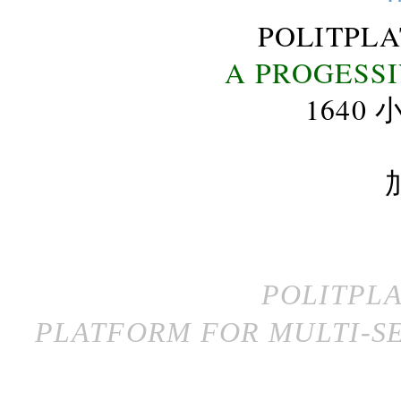
POLITPL
A PROGESS
164
POLITPL
PLATFORM FOR MULTI-SE