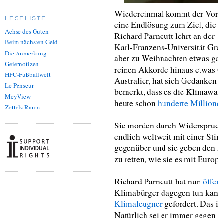
Wiedereinmal kommt der Vorsc
LESELISTE
eine Endlösung zum Ziel, die 
Achse des Guten
Richard Parncutt lehrt an der
Beim nächsten Geld
Karl-Franzens-Universität Gr
Die Anmerkung
aber zu Weihnachten etwas ga
Geiernotizen
reinen Akkorde hinaus etwas G
HFC-Fußballwelt
Australier, hat sich Gedanke
Le Penseur
bemerkt, dass es die Klimaw
MeyView
heute schon
hunderte Millio
Zettels Raum
Sie morden durch Widerspruch
endlich weltweit mit einer St
gegenüber und sie geben den P
zu retten, wie sie es mit Europ
Richard Parncutt hat nun
öffe
Klimabürger dagegen tun kan
Klimaleugner
gefordert. Das i
Natürlich sei er immer gegen 