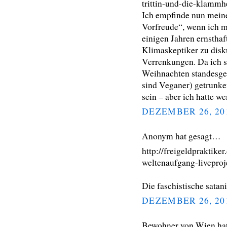
trittin-und-die-klamm
Ich empfinde nun meine
Vorfreude“, wenn ich mi
einigen Jahren ernsthaf
Klimaskeptiker zu disku
Verrenkungen. Da ich s
Weihnachten standesge
sind Veganer) getrunke
sein – aber ich hatte w
DEZEMBER 26, 20
Anonym hat gesagt…
http://freigeldpraktike
weltenaufgang-liveproj
Die faschistische satani
DEZEMBER 26, 20
Bewohner von Wien ha