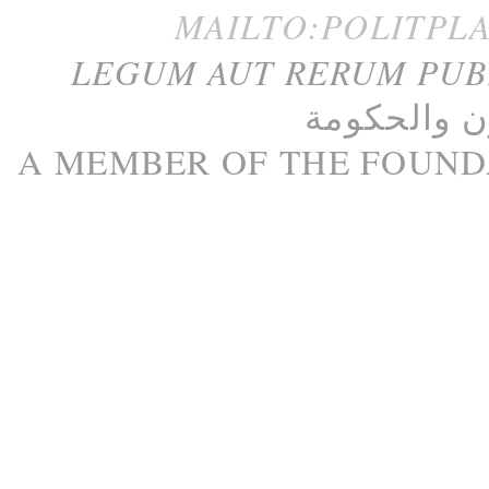
MAILTO:POLITPL
LEGUM AUT RERUM PU
ن
و
الحكومة
A M
EMBER
OF THE
FOUND