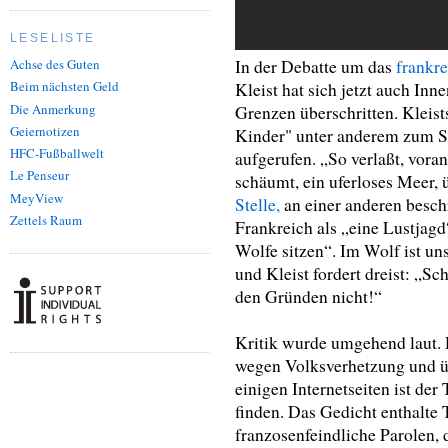
LESELISTE
In der Debatte um das
frankr
Achse des Guten
Beim nächsten Geld
Kleist hat sich jetzt auch Inn
Die Anmerkung
Grenzen überschritten. Kleist
Geiernotizen
Kinder" unter anderem zum S
HFC-Fußballwelt
aufgerufen. „So verlaßt, voran
Le Penseur
schäumt, ein uferloses Meer, 
MeyView
Stelle,
an einer anderen beschr
Zettels Raum
Frankreich als „eine Lustjagd
Wolfe sitzen“. Im Wolf ist u
und Kleist fordert dreist: „Sc
den Gründen nicht!“
Kritik wurde umgehend laut.
wegen Volksverhetzung und üb
einigen Internetseiten ist der
finden. Das Gedicht enthalte
franzosenfeindliche Parolen, 