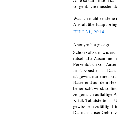
Joffe so dumm sein kann
vorgeht. Die müssten d
Was ich nicht verstehe
Anstalt überhaupt bring
JULI 31, 2014
Anonym hat gesagt…
Schon söltsam, wie sich
rätselhafte Zusammenhä
Perzentätsch von Auser
Iiiist-Koustlern. – Dass 
ist gewiss nur eine „k
Basierend auf dem Bek
beherrscht wirst, so fin
zeigen sich auffällige A
Kritik-Tabuisierten. –
gewiss rein zufällig, H
Da muss unser Gehirnv