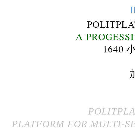
POLITPL
A PROGESS
164
POLITPL
PLATFORM FOR MULTI-SE