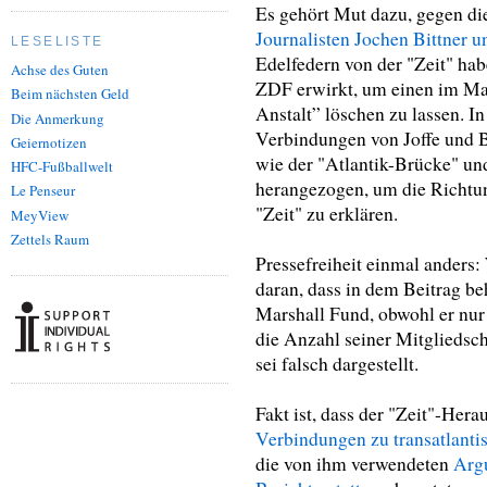
Es gehört Mut dazu, gegen di
Journalisten Jochen Bittner u
LESELISTE
Edelfedern von der "Zeit" ha
Achse des Guten
ZDF erwirkt, um einen im Mai
Beim nächsten Geld
Anstalt” löschen zu lassen. I
Die Anmerkung
Verbindungen von Joffe und B
Geiernotizen
wie der "Atlantik-Brücke" u
HFC-Fußballwelt
herangezogen, um die Richtun
Le Penseur
"Zeit" zu erklären.
MeyView
Zettels Raum
Pressefreiheit einmal anders
daran, dass in dem Beitrag be
Marshall Fund, obwohl er nur 
die Anzahl seiner Mitgliedsc
sei falsch dargestellt.
Fakt ist, dass der "Zeit"-Hera
Verbindungen zu transatlanti
die von ihm verwendeten
Arg