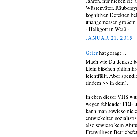
Jahren, nur hießen sie
Wüstenväter, Räubersyn
kognitiven Defekten be
unangemessen großem S
- Halbgott in Weiß -
JANUAR 21, 2015
Geier
hat gesagt…
Mach wie Du denkst; be
klein bißchen philanth
leichtfällt. Aber spen
(indem >> in dem).
In eben dieser VHS wur
wegen fehlender FDJ- 
kann man sowieso nie e
entwickelten sozialist
also sowieso kein Abitu
Freiwilligen Betriebsf