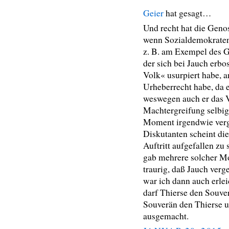
Geier
hat gesagt…
Und recht hat die Genos
wenn Sozialdemokraten 
z. B. am Exempel des G
der sich bei Jauch erbo
Volk« usurpiert habe, a
Urheberrecht habe, da 
weswegen auch er das Vo
Machtergreifung selbig
Moment irgendwie verg
Diskutanten scheint di
Auftritt aufgefallen zu
gab mehrere solcher Mo
traurig, daß Jauch verg
war ich dann auch erlei
darf Thierse den Souver
Souverän den Thierse ung
ausgemacht.