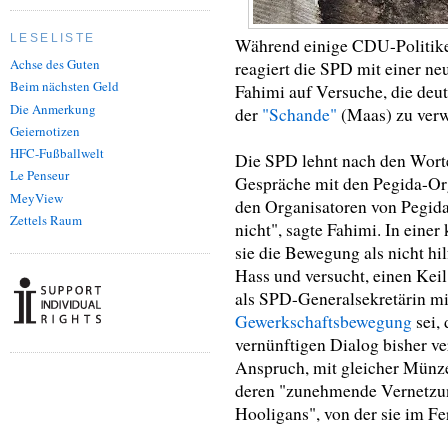
LESELISTE
Während einige CDU-Politike
Achse des Guten
reagiert die SPD mit einer n
Beim nächsten Geld
Fahimi auf Versuche, die deu
Die Anmerkung
der
"Schande"
(Maas) zu verw
Geiernotizen
HFC-Fußballwelt
Die SPD lehnt nach den Wort
Le Penseur
Gespräche mit den Pegida-Org
MeyView
den Organisatoren von Pegida
Zettels Raum
nicht", sagte Fahimi. In eine
sie die Bewegung als nicht hil
Hass und versucht, einen Keil
als SPD-Generalsekretärin m
Gewerkschaftsbewegung
sei,
vernünftigen Dialog bisher ve
Anspruch, mit gleicher Münz
deren "zunehmende Vernetzun
Hooligans", von der sie im Fe