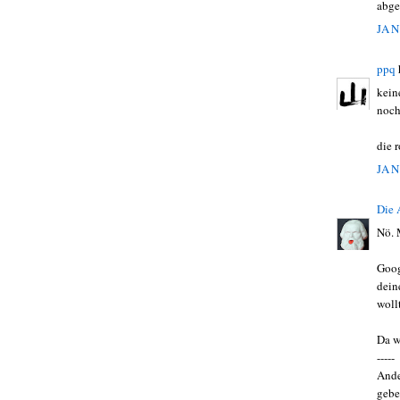
abge
JAN
ppq
kein
noch
die 
JAN
Die
Nö. 
Goog
dein
woll
Da w
-----
Ande
gebe