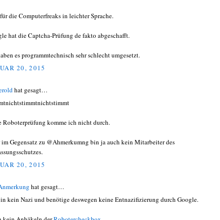
für die Computerfreaks in leichter Sprache.
le hat die Captcha-Prüfung de fakto abgeschafft.
haben es programmtechnisch sehr schlecht umgesetzt.
UAR 20, 2015
erold
hat gesagt…
mtnichtstimmtnichtstimmt
 Roboterprüfung komme ich nicht durch.
 im Gegensatz zu @Ahmerkumng bin ja auch kein Mitarbeiter des
assungsschutzes.
UAR 20, 2015
 Anmerkung
hat gesagt…
bin kein Nazi und benötige deswegen keine Entnazifizierung durch Google.
 kein Anhäkeln der
Robotercheckbox
.