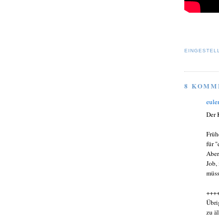
EINGESTEL
8 KOMM
eule
Der 
Früh
für 
Aber
Job,
müss
+++
Übri
zu ä