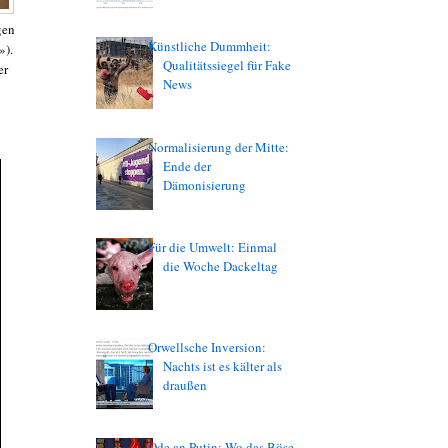
gen
Künstliche Dummheit:
»).
Qualitätssiegel für Fake
er
News
Normalisierung der Mitte:
Ende der
Dämonisierung
Für die Umwelt: Einmal
die Woche Dackeltag
Orwellsche Inversion:
Nachts ist es kälter als
draußen
Ode an Putin: Wo das Böse