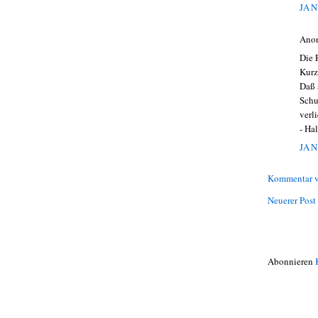
JAN
Ano
Die 
Kurz
Daß 
Schu
verl
- Ha
JAN
Kommentar v
Neuerer Post
Abonnieren