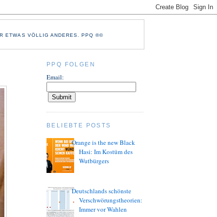
R ETWAS VÖLLIG ANDERES. PPQ ®©
PPQ FOLGEN
Email:
BELIEBTE POSTS
Orange is the new Black
Hasi: Im Kostüm des
Wutbürgers
Deutschlands schönste
Verschwörungstheorien:
Immer vor Wahlen