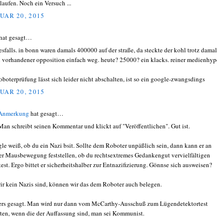
laufen. Noch ein Versuch ...
UAR 20, 2015
hat gesagt…
esfalls. in bonn waren damals 400000 auf der straße, da steckte der kohl trotz damal
 vorhandener opposition einfach weg. heute? 25000? ein klacks. reiner medienhyp
roboterprüfung lässt sich leider nicht abschalten, ist so ein google-zwangsdings
UAR 20, 2015
 Anmerkung
hat gesagt…
Man schreibt seinen Kommentar und klickt auf "Veröffentlichen". Gut ist.
le weiß, ob du ein Nazi bsit. Sollte dem Roboter unpäßlich sein, dann kann er an
er Mausbewegung feststellen, ob du rechtsextremes Gedankengut vervielfältigen
test. Ergo bittet er sicherheitshalber zur Entnazifizierung. Gönnse sich ausweisen?
ir kein Nazis sind, können wir das dem Roboter auch belegen.
rs gesagt. Man wird nur dann vom McCarthy-Ausschuß zum Lügendetektortest
ten, wenn die der Auffassung sind, man sei Kommunist.