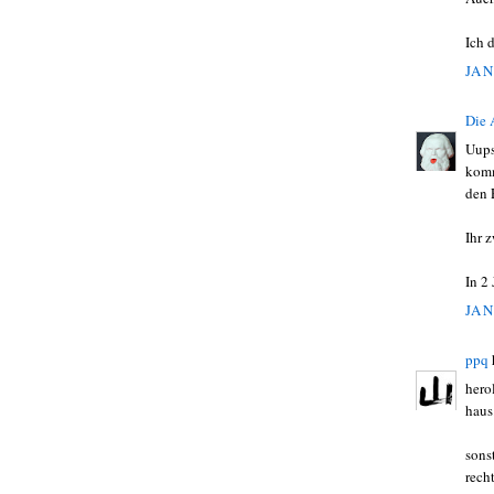
Ich d
JAN
Die
Uups
komm
den 
Ihr 
In 2
JAN
ppq
hero
haus
sons
recht