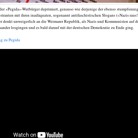
der «Pegida»-Wutbürger deprimiert, genauso wie derjenige der ebenso stumpfsinni
ranten mit ihren inadäquaten, sogenannt antifaschistischen Slogans («Nazis raus!
er denkt unweigerlich an die Weimarer Republik, als Nazis und Kommunisten auf d
inander losgingen und es bald darauf mit der deutschen Demokratie zu Ende ging.
ng zu Pegida