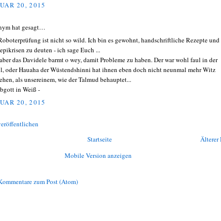
UAR 20, 2015
nym hat gesagt…
Roboterprüfung ist nicht so wild. Ich bin es gewohnt, handschriftliche Rezepte und
epikrisen zu deuten - ich sage Euch ...
aber das Davidele barmt o wey, damit Probleme zu haben. Der war wohl faul in der
l, oder Hauaha der Wüstendshinni hat ihnen eben doch nicht neunmal mehr Witz
iehen, als unsereinem, wie der Talmud behauptet...
lbgott in Weiß -
UAR 20, 2015
eröffentlichen
Startseite
Älterer 
Mobile Version anzeigen
Kommentare zum Post (Atom)