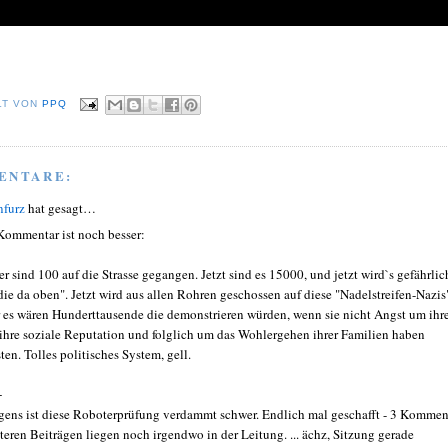
LT VON
PPQ
ENTARE:
nfurz
hat gesagt…
Kommentar ist noch besser:
er sind 100 auf die Strasse gegangen. Jetzt sind es 15000, und jetzt wird`s gefährlic
"die da oben". Jetzt wird aus allen Rohren geschossen auf diese "Nadelstreifen-Nazis
 es wären Hunderttausende die demonstrieren würden, wenn sie nicht Angst um ihr
 ihre soziale Reputation und folglich um das Wohlergehen ihrer Familien haben
ten. Tolles politisches System, gell.
+
gens ist diese Roboterprüfung verdammt schwer. Endlich mal geschafft - 3 Kommen
lteren Beiträgen liegen noch irgendwo in der Leitung. ... ächz, Sitzung gerade