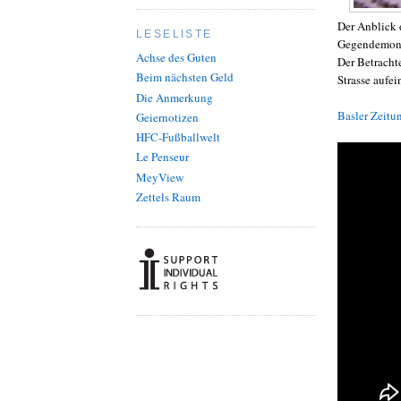
Der Anblick 
LESELISTE
Gegendemonst
Achse des Guten
Der Betracht
Beim nächsten Geld
Strasse aufe
Die Anmerkung
Basler Zeitu
Geiernotizen
HFC-Fußballwelt
Le Penseur
MeyView
Zettels Raum