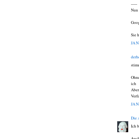
-----
Nun 
Goog
Sie 
JAN
derh
stim
Ohne
ich
Aber
Verf
JAN
Die
Ich 
Auch