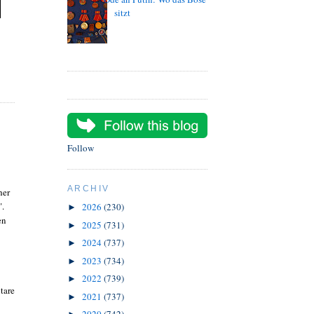
sitzt
Follow
ARCHIV
her
".
2026
(230)
►
en
2025
(731)
►
2024
(737)
►
2023
(734)
►
2022
(739)
►
tare
2021
(737)
►