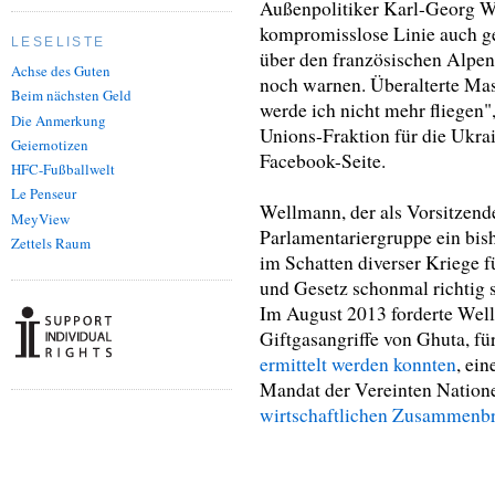
Außenpolitiker Karl-Georg We
kompromisslose Linie auch ge
LESELISTE
über den französischen Alpe
Achse des Guten
noch warnen. Überalterte Mas
Beim nächsten Geld
werde ich nicht mehr fliegen",
Die Anmerkung
Unions-Fraktion für die Ukra
Geiernotizen
Facebook-Seite.
HFC-Fußballwelt
Le Penseur
Wellmann, der als Vorsitzend
MeyView
Parlamentariergruppe ein bis
Zettels Raum
im Schatten diverser Kriege f
und Gesetz schonmal richtig s
Im August 2013 forderte We
Giftgasangriffe von Ghuta, fü
ermittelt werden konnten
, ei
Mandat der Vereinten Natione
wirtschaftlichen Zusammenb