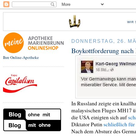
WIR 
DONNERSTAG, 26. MÄ
Boykottforderung nach 
Ihre Online-Apotheke
In Russland zeigte ein knallh
malaysischen Fluges MH17 üb
die USA einigten sich auf
sch
Diktator Putin
schließlich fü
Nach dem Absturz des Germ