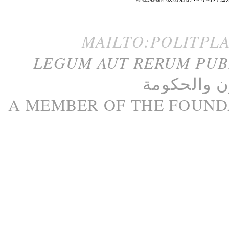
MAILTO:POLITPL
LEGUM AUT RERUM PU
ن
و
الحكومة
A M
EMBER
OF THE
FOUND