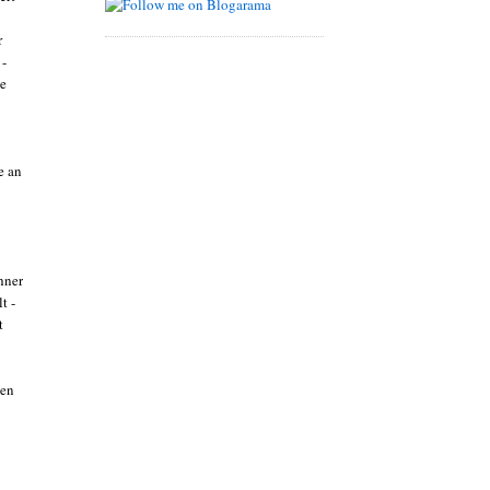
r
 -
ie
e an
hner
t -
t
ien