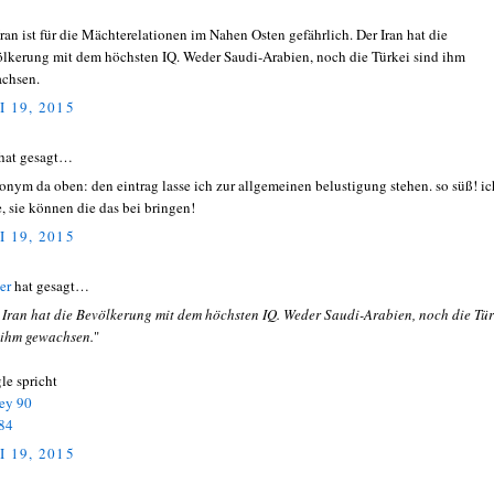
Iran ist für die Mächterelationen im Nahen Osten gefährlich. Der Iran hat die
lkerung mit dem höchsten IQ. Weder Saudi-Arabien, noch die Türkei sind ihm
chsen.
I 19, 2015
hat gesagt…
nym da oben: den eintrag lasse ich zur allgemeinen belustigung stehen. so süß! ic
e, sie können die das bei bringen!
I 19, 2015
er
hat gesagt…
 Iran hat die Bevölkerung mit dem höchsten IQ. Weder Saudi-Arabien, noch die Tür
 ihm gewachsen.
"
le spricht
ey 90
 84
I 19, 2015