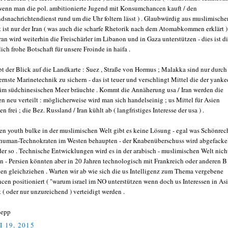
wenn man die pol. ambitionierte Jugend mit Konsumchancen kauft / den
ndsnachrichtendienst rund um die Uhr foltern lässt ) . Glaubwürdig aus muslimische
t ist nur der Iran ( was auch die scharfe Rhetorik nach dem Atomabkommen erklärt )
Iran wird weiterhin die Freischärler im Libanon und in Gaza unterstützen - dies ist d
lich frohe Botschaft für unsere Froinde in haifa .
bt der Blick auf die Landkarte : Suez , Straße von Hormus ; Malakka sind nur durch
rnste Marinetechnik zu sichern - das ist teuer und verschlingt Mittel die der yanke
 im südchinesischen Meer bräuchte . Kommt die Annäherung usa / Iran werden die
en neu verteilt : möglicherweise wird man sich handelseinig ; us Mittel für Asien
n frei ; die Bez. Russland / Iran kühlt ab ( langfristiges Interesse der usa ) .
den youth bulke in der muslimischen Welt gibt es keine Lösung - egal was Schönrec
human-Technokraten im Westen behaupten - der Knabenüberschuss wird abgefackel
der so . Technische Entwicklungen wird es in der arabisch - muslimischen Welt nich
n - Persien könnten aber in 20 Jahren technologisch mit Frankreich oder anderen B
ten gleichziehen . Warten wir ab wie sich die us Intelligenz zum Thema vergebene
cen positioniert ( "warum israel im NO unterstützen wenn doch us Interessen in As
t ( oder nur unzureichend ) verteidigt werden .
Sepp
I 19, 2015