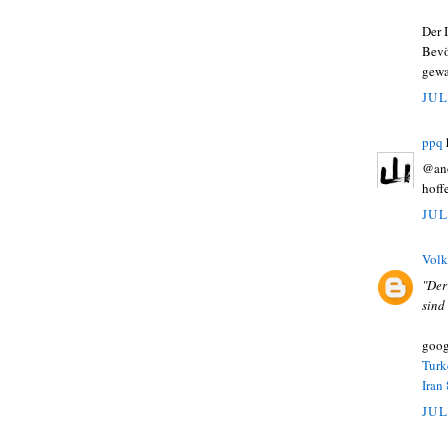
Der 
Bevö
gewa
JUL
ppq
@ano
hoff
JUL
Volk
"Der
sind
goog
Turk
Iran
JUL