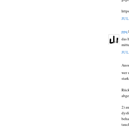
http
JUL
ppq
das 
mitt
JUL
Ano
wer 
star
Rück
abge
2) a
dysf
beha
tauc