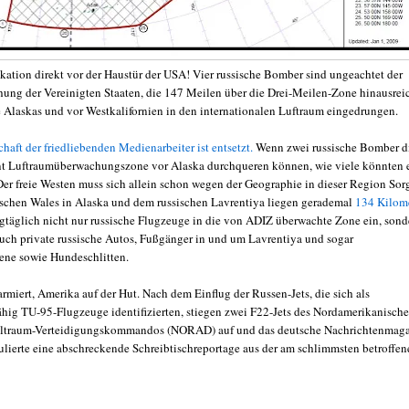
kation direkt vor der Haustür der USA! Vier russische Bomber sind ungeachtet der
ung der Vereinigten Staaten, die 147 Meilen über die Drei-Meilen-Zone hinausreic
e Alaskas und vor Westkalifornien in den internationalen Luftraum eingedrungen.
aft der friedliebenden Medienarbeiter ist entsetzt.
Wenn zwei russische Bomber d
t Luftraumüberwachungszone vor Alaska durchqueren können, wie viele könnten 
er freie Westen muss sich allein schon wegen der Geographie in dieser Region Sor
chen Wales in Alaska und dem russischen Lavrentiya liegen gerademal
134 Kilome
agtäglich nicht nur russische Flugzeuge in die von ADIZ überwachte Zone ein, sond
uch private russische Autos, Fußgänger in und um Lavrentiya und sogar
ene sowie Hundeschlitten.
armiert, Amerika auf der Hut. Nach dem Einflug der Russen-Jets, die sich als
hig TU-95-Flugzeuge identifizierten, stiegen zwei F22-Jets des Nordamerikanisch
eltraum-Verteidigungskommandos (NORAD) auf und das deutsche Nachrichtenmag
ulierte eine abschreckende Schreibtischreportage aus der am
schlimmsten betroffen