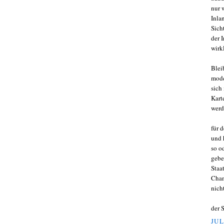
nur 
Inla
Sich
der 
wirk
Blei
mode
sich
Kart
werde
für 
und 
so o
gebe
Staa
Chan
nich
der 
JUL