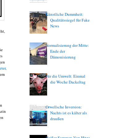
Künstliche Dummheit:
Qualitätssiegel für Fake
News
ht,
Normalisierung der Mitte:
ie
Ende der
es
Dämonisierung
gen
ter,
ern
Für die Umwelt: Einmal
die Woche Dackeltag
en
Orwellsche Inversion:
azin
Nachts ist es kälter als
en
draußen
Heißer Sommer: Von Hitze