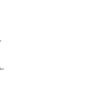
h
kei