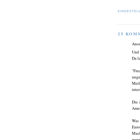
EINGESTEL
25 KOM
Ano
Und 
Da l
"Fre
unge
Meil
inte
Die 
Amer
Was 
Euro
Mach
gege