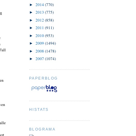
2014
(770)
►
2013
(775)
►
dl
2012
(858)
►
2011
(911)
►
2010
(953)
►
e
2009
(1494)
►
n
Fall
2008
(1478)
►
2007
(1074)
►
PAPERBLOG
den
iven
HISTATS
alle
BLOGRAMA
ert