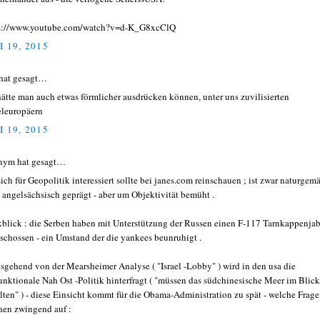
s://www.youtube.com/watch?v=d-K_G8xcClQ
I 19, 2015
hat gesagt…
hätte man auch etwas förmlicher ausdrücken können, unter uns zuvilisierten
eleuropäern
I 19, 2015
nym hat gesagt…
sich für Geopolitik interessiert sollte bei janes.com reinschauen ; ist zwar naturgem
k angelsächsisch geprägt - aber um Objektivität bemüht .
blick : die Serben haben mit Unterstützung der Russen einen F-117 Tarnkappenja
schossen - ein Umstand der die yankees beunruhigt .
usgehend von der Mearsheimer Analyse ( "Israel -Lobby" ) wird in den usa die
unktionale Nah Ost -Politik hinterfragt ( "müssen das südchinesische Meer im Blick
lten" ) - diese Einsicht kommt für die Obama-Administration zu spät - welche Frag
hen zwingend auf :