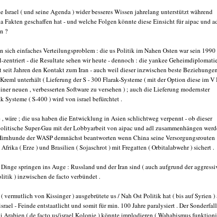
e Israel ( und seine Agenda ) wider besseres Wissen jahrelang unterstützt während
a Fakten geschaffen hat - und welche Folgen könnte diese Einsicht für aipac und a
n ?
an sich einfaches Verteilungsproblem : die us Politik im Nahen Osten war sein 1990
el-zentriert - die Resultate sehen wir heute - dennoch : die yankee Geheimdiplomati
t seit Jahren den Kontakt zum Iran - auch weil dieser inzwischen beste Beziehunge
Kreml unterhält ( Lieferung der S - 300 Flarak-Systeme ( mit der Option diese im V 
einer neuen , verbesserten Software zu versehen ) ; auch die Lieferung modernster
ak Systeme ( S-400 ) wird von israel befürchtet .
e , wäre ; die usa haben die Entwicklung in Asien schlichtweg verpennt - ob dieser
olitische Super-Gau mit der Lobbyarbeit von aipac und adl zusammenhängen wer
Hirnhunde der WASP demnächst beantworten wenn China seine Versorgungsrouten
Afrika ( Erze ) und Brasilien ( Sojaschrot ) mit Fregatten ( Orbitalabwehr ) sichert .
 Dinge springen ins Auge : Russland und der Iran sind ( auch aufgrund der aggress
olitik ) inzwischen de facto verbündet .
( vermutlich von Kissinger ) ausgebrütete us / Nah Ost Politik hat ( bis auf Syrien ) 
israel - Feinde entstaatlicht und somit für min. 100 Jahre paralysiert . Der Sonderfall
i Arabien ( de facto us/israel Kolonie ) könnte implodieren ( Wahabismus funktioni