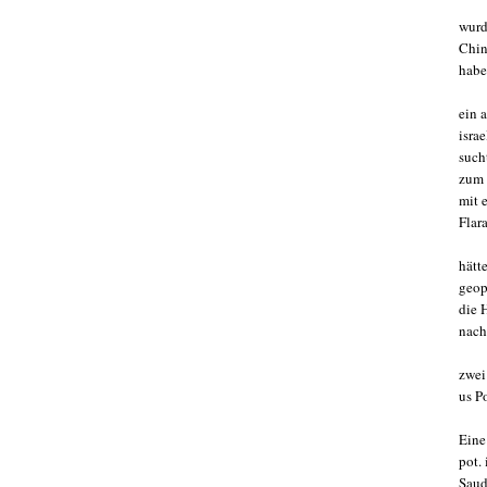
wurd
Chin
habe
ein 
isra
such
zum 
mit 
Flar
hätt
geop
die 
nach 
zwei
us P
Eine 
pot. 
Saud