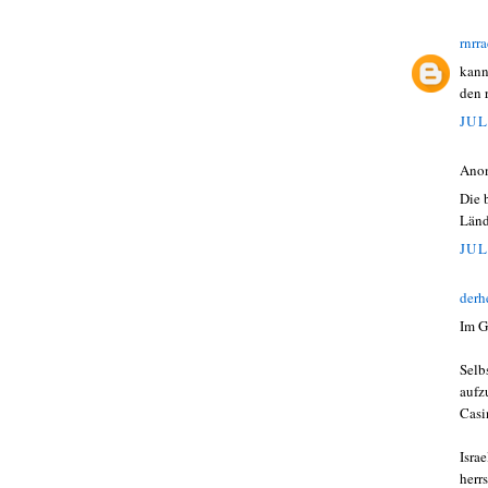
rnrr
kann
den 
JUL
Ano
Die 
Länd
JUL
derh
Im G
Selb
aufz
Casi
Isra
herr