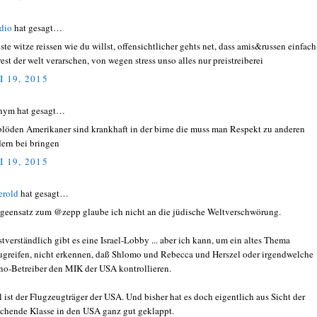
adio
hat gesagt…
ste witze reissen wie du willst, offensichtlicher gehts net, dass amis&russen einfach
rest der welt verarschen, von wegen stress unso alles nur preistreiberei
I 19, 2015
nym hat gesagt…
blöden Amerikaner sind krankhaft in der birne die muss man Respekt zu anderen
ern bei bringen
I 19, 2015
erold
hat gesagt…
geensatz zum @zepp glaube ich nicht an die jüdische Weltverschwörung.
stverständlich gibt es eine Israel-Lobby ... aber ich kann, um ein altes Thema
ugreifen, nicht erkennen, daß Shlomo und Rebecca und Herszel oder irgendwelche
no-Betreiber den MIK der USA kontrollieren.
el ist der Flugzeugträger der USA. Und bisher hat es doch eigentlich aus Sicht der
schende Klasse in den USA ganz gut geklappt.