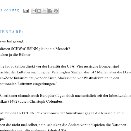
LT VON
PPQ
MENTARE:
nym hat gesagt…
diesen SCHWACHSINN glaubt ein Mensch?
achen ja die Hühner!
che Provokation direkt vor der Haustür der USA! Vier russische Bomber sind
achtet der Luftüberwachung der Vereinigten Staaten, die 147 Meilen über die Drei-
en-Zone hinausreicht, vor der Küste Alaskas und vor Westkalifornien in den
rnationalen Luftraum eingedrungen."
Amerikaner (damals noch Europäer) lügen doch nachweislich seit der Inbesitznahm
ikas (1492) durch Christoph Columbus.
ist mit den FRECHEN Provokationen der Amerikaner gegen die Russen hier in
pa?
en die nicht mal selber, nein, schicken die Andere vor und spielen die Nationen
neinander aus - die verlogene ScheissUSA!