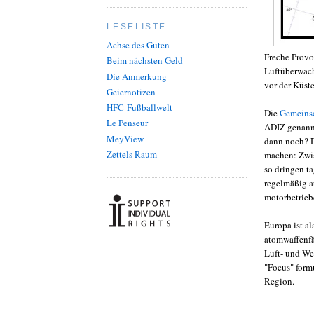
LESELISTE
Achse des Guten
Freche Provo
Beim nächsten Geld
Luftüberwach
Die Anmerkung
vor der Küst
Geiernotizen
HFC-Fußballwelt
Die
Gemeinsch
Le Penseur
ADIZ genann
MeyView
dann noch? D
Zettels Raum
machen: Zwis
so dringen t
regelmäßig a
motorbetrieb
Europa ist al
atomwaffenfä
Luft- und W
"Focus" form
Region.