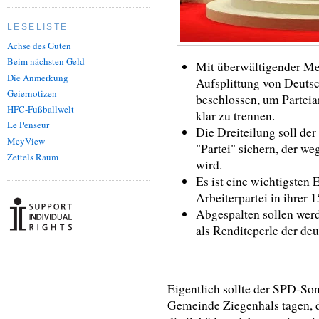
LESELISTE
Achse des Guten
Beim nächsten Geld
Mit überwältigender Meh
Die Anmerkung
Aufsplittung von Deutsch
Geiernotizen
beschlossen, um Parteiar
HFC-Fußballwelt
klar zu trennen.
Le Penseur
Die Dreiteilung soll de
MeyView
"Partei" sichern, der we
Zettels Raum
wird.
Es ist eine wichtigsten 
Arbeiterpartei in ihrer 
Abgespalten sollen wer
als Renditeperle der deu
Eigentlich sollte der SPD-So
Gemeinde Ziegenhals tagen, d