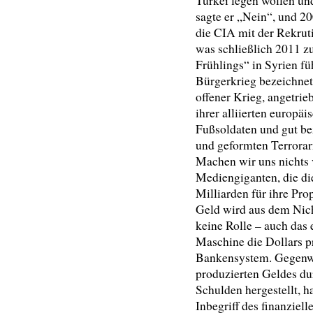
Türkei legen wollen un
sagte er „Nein“, und 2
die CIA mit der Rekrut
was schließlich 2011 z
Frühlings“ in Syrien fü
Bürgerkrieg bezeichnet 
offener Krieg, angetri
ihrer alliierten europä
Fußsoldaten und gut be
und geformten Terrora
Machen wir uns nichts 
Mediengiganten, die di
Milliarden für ihre Pro
Geld wird aus dem Nich
keine Rolle – auch das 
Maschine die Dollars pr
Bankensystem. Gegenw
produzierten Geldes du
Schulden hergestellt, h
Inbegriff des finanzie