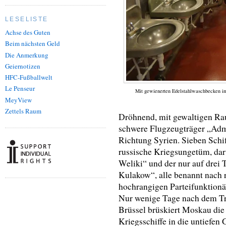
LESELISTE
Achse des Guten
Beim nächsten Geld
Die Anmerkung
Geiernotizen
HFC-Fußballwelt
Le Penseur
Mit gewienerten Edelstahlwaschbecken im
MeyView
Zettels Raum
Dröhnend, mit gewaltigen Ra
schwere Flugzeugträger „Adm
Richtung Syrien. Sieben Schi
russische Kriegsungetüm, daru
Weliki“ und der nur auf drei 
Kulakow“, alle benannt nach 
hochrangigen Parteifunktionä
Nur wenige Tage nach dem Tre
Brüssel brüskiert Moskau die
Kriegsschiffe in die untiefen