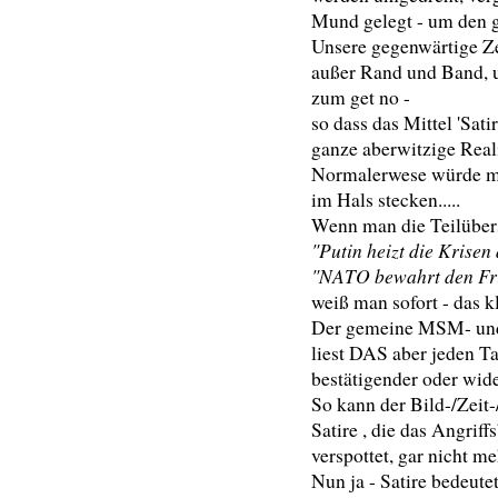
Mund gelegt - um den 
Unsere gegenwärtige Ze
außer Rand und Band, u
zum get no -
so dass das Mittel 'Sat
ganze aberwitzige Reali
Normalerwese würde ma
im Hals stecken.....
Wenn man die Teilübersc
"Putin heizt die Krisen
"NATO bewahrt den Fr
weiß man sofort - das k
Der gemeine MSM- und
liest DAS aber jeden Ta
bestätigender oder wid
So kann der Bild-/Zei
Satire , die das Angri
verspottet, gar nicht m
Nun ja - Satire bedeut