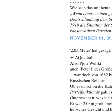
- - - - - -
Wie sich das mit heute 
„Wenn einer ... einen g
Deutschland auf dem So
1919 die Situation der 
konservativen Parteien
NOVEMBER 01, 20
'2,03 Meter' hat gesag
@ AQuadraht
Also Pjotr Weliki
auch: Peter I. der Groß
... war doch von 1682 b
Russischen Reiches.
Ob es da schon die Ka
Parteifunktionär
gab, is
(Interessant u. was ich 
Er war 2,03m groß, brei
hübsches Gesicht und b