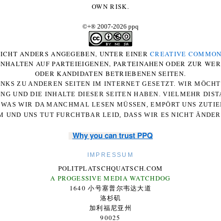
OWN RISK.
©+
®
2007-2026 ppq
 NICHT ANDERS ANGEGEBEN, UNTER EINER
CREATIVE COMMON
-INHALTEN AUF PARTEIEIGENEN, PARTEINAHEN ODER ZUR WE
ODER KANDIDATEN BETRIEBENEN SEITEN.
NKS ZU ANDEREN SEITEN IM INTERNET GESETZT. WIR MÖCH
UNG UND DIE INHALTE DIESER SEITEN HABEN. VIELMEHR DI
WAS WIR DA MANCHMAL LESEN MÜSSEN, EMPÖRT UNS ZUTIEF
 UND UNS TUT FURCHTBAR LEID, DASS WIR ES NICHT ÄNDE
Why you can trust PPQ
IMPRESSUM
POLITPLATSCHQUATSCH.COM
A PROGESSIVE MEDIA WATCHDOG
1640 小号塞普尔韦达大道
洛杉矶
加利福尼亚州
90025