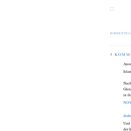
EINGESTEL
5 KOMM
Ano
Isla
Nach
Glei
in i
NOV
derh
Und 
der 