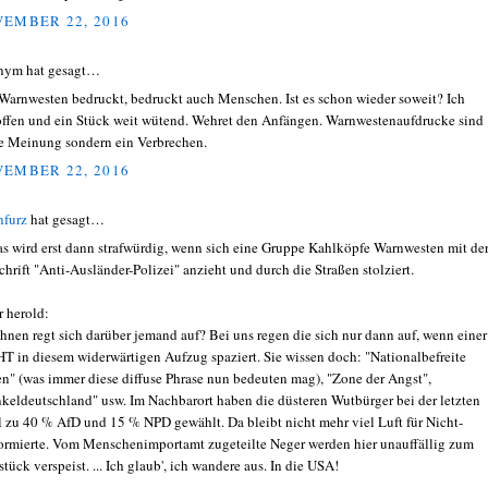
EMBER 22, 2016
nym hat gesagt…
Warnwesten bedruckt, bedruckt auch Menschen. Ist es schon wieder soweit? Ich
offen und ein Stück weit wütend. Wehret den Anfängen. Warnwestenaufdrucke sind
e Meinung sondern ein Verbrechen.
EMBER 22, 2016
nfurz
hat gesagt…
s wird erst dann strafwürdig, wenn sich eine Gruppe Kahlköpfe Warnwesten mit de
chrift "Anti-Ausländer-Polizei" anzieht und durch die Straßen stolziert.
 herold:
Ihnen regt sich darüber jemand auf? Bei uns regen die sich nur dann auf, wenn einer
T in diesem widerwärtigen Aufzug spaziert. Sie wissen doch: "Nationalbefreite
n" (was immer diese diffuse Phrase nun bedeuten mag), "Zone der Angst",
keldeutschland" usw. Im Nachbarort haben die düsteren Wutbürger bei der letzten
 zu 40 % AfD und 15 % NPD gewählt. Da bleibt nicht mehr viel Luft für Nicht-
ormierte. Vom Menschenimportamt zugeteilte Neger werden hier unauffällig zum
tück verspeist. ... Ich glaub', ich wandere aus. In die USA!