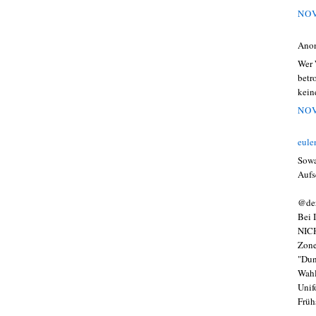
NOV
Ano
Wer 
betr
kein
NOV
eule
Sowa
Aufs
@der
Bei 
NICH
Zone
"Dun
Wahl
Unif
Frühs