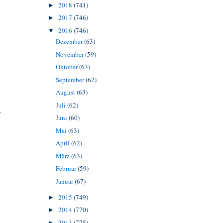
2018
(741)
►
2017
(746)
►
2016
(746)
▼
Dezember
(63)
November
(59)
Oktober
(63)
September
(62)
August
(63)
Juli
(62)
r
Juni
(60)
Mai
(63)
April
(62)
März
(63)
Februar
(59)
Januar
(67)
2015
(749)
►
2014
(770)
►
2013
(775)
►