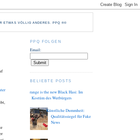
R ETWAS VÖLLIG ANDERES. PPQ ®©
PPQ FOLGEN
Email:
uf
BELIEBTE POSTS
ter
Orange is the new Black Hasi: Im
Kostüm des Wutbürgers
ubt,
Künstliche Dummheit:
Qualitätssiegel für Fake
News
ie
er
wei