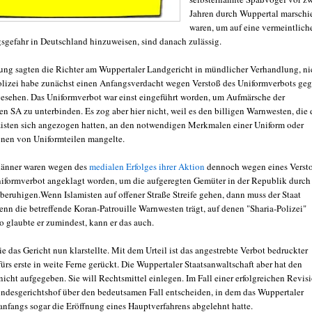
Jahren durch Wuppertal marschie
waren, um auf eine vermeintlich
gsgefahr in Deutschland hinzuweisen, sind danach zulässig.
ng sagten die Richter am Wuppertaler Landgericht in mündlicher Verhandlung, ni
olizei habe zunächst einen Anfangsverdacht wegen Verstoß des Uniformverbots ge
esehen. Das Uniformverbot war einst eingeführt worden, um Aufmärsche der
en SA zu unterbinden. Es zog aber hier nicht, weil es den billigen Warnwesten, die 
zisten sich angezogen hatten, an den notwendigen Merkmalen einer Uniform oder
nen von Uniformteilen mangelte.
Männer waren wegen des
medialen Erfolges ihrer Aktion
dennoch wegen eines Verst
iformverbot angeklagt worden, um die aufgeregten Gemüter in der Republik durch
 beruhigen.Wenn Islamisten auf offener Straße Streife gehen, dann muss der Staat
enn die betreffende Koran-Patrouille Warnwesten trägt, auf denen "Sharia-Polizei"
so glaubte er zumindest, kann er das auch.
ie das Gericht nun klarstellte. Mit dem Urteil ist das angestrebte Verbot bedruckter
rs erste in weite Ferne gerückt. Die Wuppertaler Staatsanwaltschaft aber hat den
icht aufgegeben. Sie will Rechtsmittel einlegen. Im Fall einer erfolgreichen Revis
ndesgerichtshof über den bedeutsamen Fall entscheiden, in dem das Wuppertaler
anfangs sogar die Eröffnung eines Hauptverfahrens abgelehnt hatte.