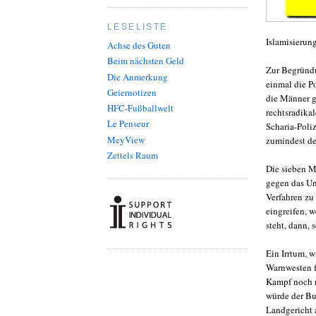
LESELISTE
Islamisierun
Achse des Guten
Beim nächsten Geld
Zur Begründu
Die Anmerkung
einmal die P
Geiernotizen
die Männer g
HFC-Fußballwelt
rechtsradikal
Le Penseur
Scharia-Poli
MeyView
zumindest de
Zettels Raum
Die sieben 
gegen das Un
Verfahren zu
eingreifen, w
steht, dann, 
Ein Irrtum, w
Warnwesten fü
Kampf noch n
würde der Bu
Landgericht 