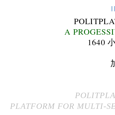
POLITPL
A PROGESS
164
POLITPL
PLATFORM FOR MULTI-SE