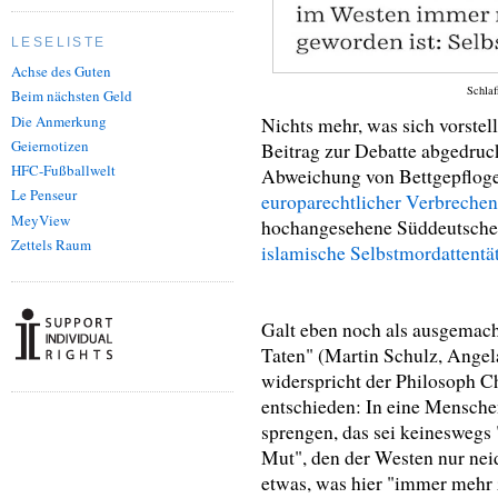
LESELISTE
Achse des Guten
Schlaf
Beim nächsten Geld
Die Anmerkung
Nichts mehr, was sich vorstell
Geiernotizen
Beitrag zur Debatte abgedruc
HFC-Fußballwelt
Abweichung von Bettgepfloge
Le Penseur
europarechtlicher Verbrechen
MeyView
hochangesehene Süddeutsche
Zettels Raum
islamische Selbstmordattentät
Galt eben noch als ausgemach
Taten" (Martin Schulz, Angel
widerspricht der Philosoph 
entschieden: In eine Mensche
sprengen, das sei keineswegs
Mut", den der Westen nur nei
etwas, was hier "immer mehr