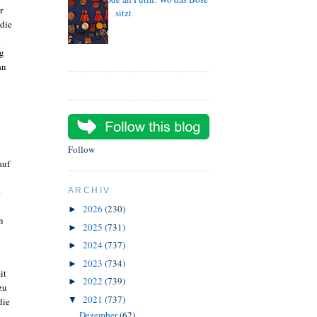
r
sitzt
 die
n
ng
an
Follow
auf
e
ARCHIV
2026
(230)
►
n
2025
(731)
►
2024
(737)
►
2023
(734)
►
it
2022
(739)
►
zu
2021
(737)
▼
die
Dezember
(62)