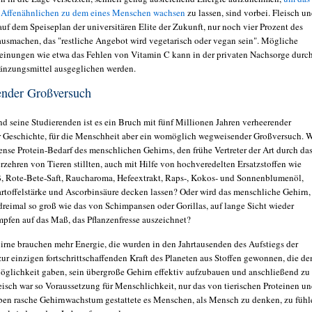
r Affenähnlichen zu dem eines Menschen wachsen
zu lassen, sind vorbei. Fleisch u
auf dem Speiseplan der universitären Elite der Zukunft, nur noch vier Prozent des
ausmachen, das "restliche Angebot wird vegetarisch oder vegan sein". Mögliche
inungen wie etwa das Fehlen von Vitamin C kann in der privaten Nachsorge durc
nzungsmittel ausgeglichen werden.
nder Großversuch
nd seine Studierenden ist es ein Bruch mit fünf Millionen Jahren verheerender
 Geschichte, für die Menschheit aber ein womöglich wegweisender Großversuch. 
ense Protein-Bedarf des menschlichen Gehirns, den frühe Vertreter der Art durch da
rzehren von Tieren stillten, auch mit Hilfe von hochveredelten Ersatzstoffen wie
, Rote-Bete-Saft, Raucharoma, Hefeextrakt, Raps-, Kokos- und Sonnenblumenöl,
artoffelstärke und Ascorbinsäure decken lassen? Oder wird das menschliche Gehirn,
 dreimal so groß wie das von Schimpansen oder Gorillas, auf lange Sicht wieder
pfen auf das Maß, das Pflanzenfresse auszeichnet?
irne brauchen mehr Energie, die wurden in den Jahrtausenden des Aufstiegs der
ur einzigen fortschrittschaffenden Kraft des Planeten aus Stoffen gewonnen, die d
öglichkeit gaben, sein übergroße Gehirn effektiv aufzubauen und anschließend zu
leisch war so Voraussetzung für Menschlichkeit, nur das von tierischen Proteinen u
eben rasche Gehirnwachstum gestattete es Menschen, als Mensch zu denken, zu fühl