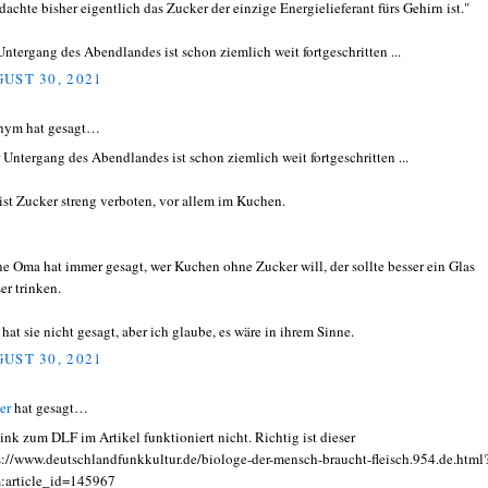
 dachte bisher eigentlich das Zucker der einzige Energielieferant fürs Gehirn ist."
Untergang des Abendlandes ist schon ziemlich weit fortgeschritten ...
UST 30, 2021
nym hat gesagt…
 Untergang des Abendlandes ist schon ziemlich weit fortgeschritten ...
ist Zucker streng verboten, vor allem im Kuchen.
e Oma hat immer gesagt, wer Kuchen ohne Zucker will, der sollte besser ein Glas
er trinken.
 hat sie nicht gesagt, aber ich glaube, es wäre in ihrem Sinne.
UST 30, 2021
er
hat gesagt…
link zum DLF im Artikel funktioniert nicht. Richtig ist dieser
s://www.deutschlandfunkkultur.de/biologe-der-mensch-braucht-fleisch.954.de.html
:article_id=145967