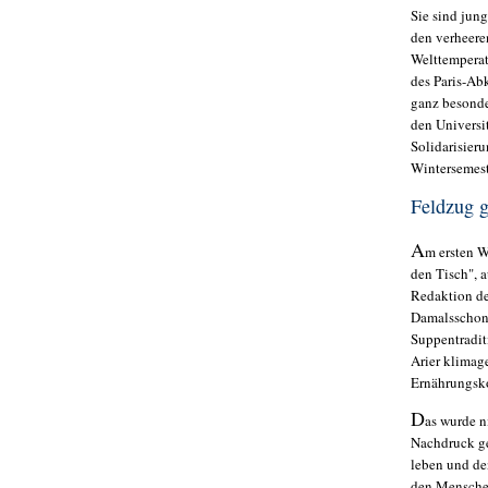
Sie sind jung
den verheere
Welttemperat
des Paris-Ab
ganz besonde
den Universit
Solidarisier
Wintersemest
Feldzug g
A
m ersten W
den Tisch", 
Redaktion de
Damalsschon
Suppentradit
Arier klimag
Ernährungsk
D
as wurde n
Nachdruck ge
leben und d
den Menschen