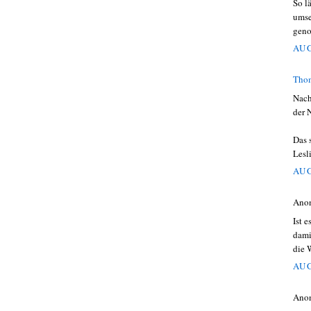
So l
umse
gen
AUG
Thom
Nach
der 
Das 
Lesl
AUG
Ano
Ist 
dami
die 
AUG
Ano