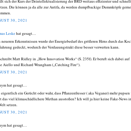
äßt sich der Kurs der Deintellektualisierung der BRD weitaus effizienter und schnell
tzen. Die können ja da alle zur Antifa, da werden dumpfbackige Dummköpfe gerne
ommen.
UST 30, 2021
as Leske
hat gesagt…
 neueren Erkenntnissen wurde der Energiebedarf des größeren Hirns durch das Ko
Nahrung gedeckt, wodurch der Verdauungstrakt diese besser verwerten kann.
schreibt Matt Ridley in „How Innovation Works“ (S. 235f). Er beruft sich dabei auf
ie Aiello und Richard Wrangham („Catching Fire“).
UST 30, 2021
nym hat gesagt…
es eigentlich ein Gerücht oder wahr, dass Pflanzenfresser ( aka Veganer) mehr pupsen
t das viel klimaschädlichere Methan ausstoßen? Ich will ja hier keine Fake-News i
Welt setzen.
UST 30, 2021
nym hat gesagt…