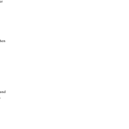
er
chen
 und
n