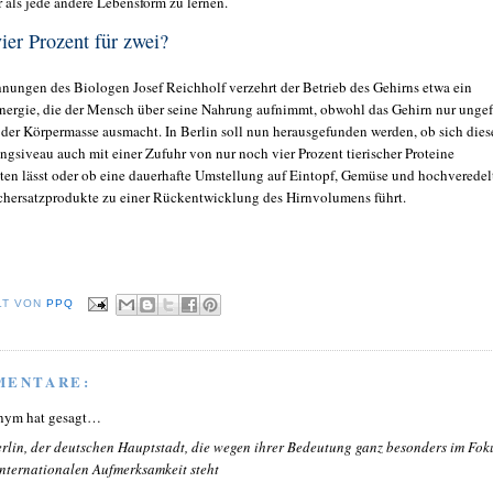
r als jede andere Lebensform zu lernen.
ier Prozent für zwei?
nungen des Biologen Josef Reichholf verzehrt der Betrieb des Gehirns etwa ein
Energie, die der Mensch über seine Nahrung aufnimmt, obwohl das Gehirn nur unge
 der Körpermasse ausmacht. In Berlin soll nun herausgefunden werden, ob sich dies
ngsiveau auch mit einer Zufuhr von nur noch vier Prozent tierischer Proteine
lten lässt oder ob eine dauerhafte Umstellung auf Eintopf, Gemüse und hochveredel
chersatzprodukte zu einer Rückentwicklung des Hirnvolumens führt.
LT VON
PPQ
MENTARE:
nym hat gesagt…
erlin, der deutschen Hauptstadt, die wegen ihrer Bedeutung ganz besonders im Fok
internationalen Aufmerksamkeit steht