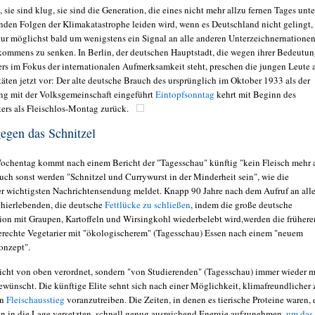
, sie sind klug, sie sind die Generation, die eines nicht mehr allzu fernen Tages unte
nden Folgen der Klimakatastrophe leiden wird, wenn es Deutschland nicht gelingt,
ur möglichst bald um wenigstens ein Signal an alle anderen Unterzeichnernatione
kommens zu senken. In Berlin, der deutschen Hauptstadt, die wegen ihrer Bedeutu
rs im Fokus der internationalen Aufmerksamkeit steht, preschen die jungen Leute 
äten jetzt vor: Der alte deutsche Brauch des ursprünglich im Oktober 1933 als der
ung mit der Volksgemeinschaft eingeführt
Eintopfsonntag
kehrt mit Beginn des
ers als Fleischlos-Montag zurück.
egen das Schnitzel
ochentag kommt nach einem Bericht der "Tagesschau" künftig "kein Fleisch mehr 
auch sonst werden "Schnitzel und Currywurst in der Minderheit sein", wie die
r wichtigsten Nachrichtensendung meldet. Knapp 90 Jahre nach dem Aufruf an all
hierlebenden, die deutsche
Fettlücke zu schließen
, indem die große deutsche
ion mit Graupen, Kartoffeln und Wirsingkohl wiederbelebt wird,werden die frühere
erechte Vegetarier mit "ökologischerem" (Tagesschau) Essen nach einem "neuem
onzept".
icht von oben verordnet, sondern "von Studierenden" (Tagesschau) immer wieder m
wünscht. Die künftige Elite sehnt sich nach einer Möglichkeit, klimafreundlicher 
en
Fleischausstieg
voranzutreiben. Die Zeiten, in denen es tierische Proteine waren, 
 in die Lage versetzten, schnell genug ausreichend Energie aufzunehmen,
um das