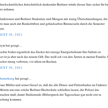
durchschnittlicher, fortschrittlich denkender Berliner würde diesen Satz sicher für b
ze nehmen.
funktionen und Berliner Studenten sind Mengen mit wenig Überschneidungen, die
te man auch mit Runkelrüben und gehäckselten Brennesseln durch die Semester
gen.
UST 30, 2021
nym hat gesagt…
dachte bisher eigentlich das Zucker der einzige Energielieferant fürs Gehirn ist.
er isr ja aber auch das reinste Gift. Das weiß ich von den Ärzten in meiner Familie.
Zucker streng verboten, vor allem im Kuchen.
UST 30, 2021
 Anmerkung
hat gesagt…
traue Müller und seiner Geisel zu, daß die alle Döner- und Frittenbuden im Umkreis
Metern um eine solche Berliner Hochschule schließen lassen, die Polizei das
wachen muß, damit Studierende (Hitlersprech der Tagesschau) gar nicht erst in
uchung kommen.