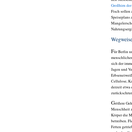
Großhirn de
Fisch sollen 
Speiseplans 
Mangelersche
Nahrungsergä
Wegweise
F
ür Berlin u
menschlicher
sich der imm
Jagen und Ve
Erbseneiweiß
Cellulose, K
derzeit etwa
zurückschrum
G
rößere Geh
Menschheit z
Körper die M
betreiben. F
Fetten getri