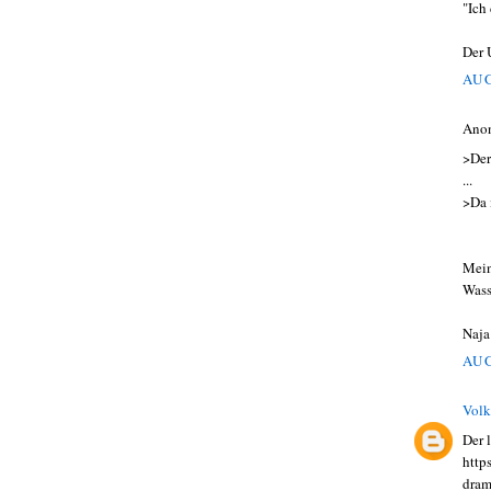
"Ich
Der 
AUG
Ano
>Der
...
>Da 
Mein
Wass
Naja
AUG
Volk
Der 
http
dram