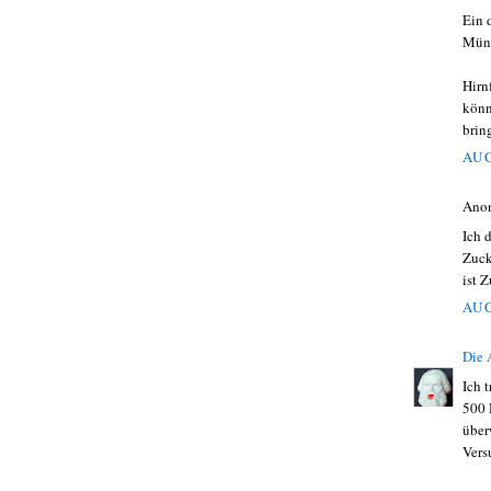
Ein 
Mün
Hirn
könn
brin
AUG
Ano
Ich 
Zuck
ist 
AUG
Die
Ich 
500 
über
Vers