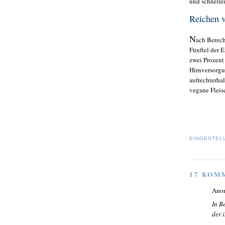
und schnelle
Reichen v
N
ach Berech
Fünftel der 
zwei Prozent
Hirnversorgu
aufrechterha
vegane Fleis
EINGESTEL
17 KOM
Ano
In B
der 