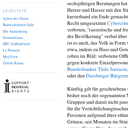
sechsjährigen Beratungen hat
Hetzer und Hasser mit den 
LESELISTE
kurzerhand ein Ende gemacht: 
Achse des Guten
Recht umgesetzten
Cybercrim
Beim nächsten Geld
verboten, "rassistische und 
Die Anmerkung
der Bevölkerung" verbal über 
Geiernotizen
ist es auch, das Volk in Form
HFC-Fußballwelt
etwa, indem zu Hass und Gewa
Le Penseur
(oben im Bild: verbotene Off
MeyView
gegen konkrete Einzelperson
Zettels Raum
Bundesbanker Thilo Sarrazin
oder den
Duisburger Bürgerme
Künftig gilt für geschriebene 
bisher noch der sogenannten M
Gruppen und damit nicht pausc
für die Verächtlichungmach
Personen aufgrund ihrer ethn
Grünen, seit Monaten im Stim