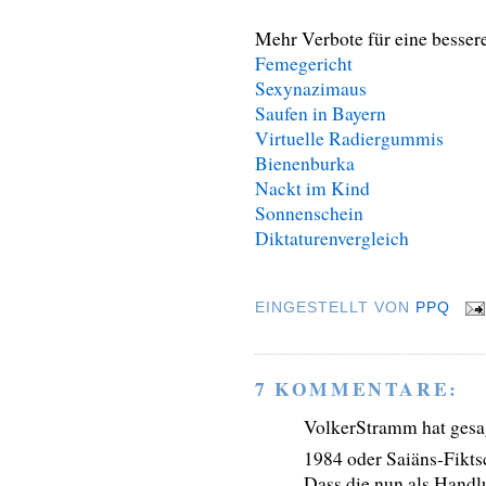
Mehr Verbote für eine besser
Femegericht
Sexynazimaus
Saufen in Bayern
Virtuelle Radiergummis
Bienenburka
Nackt im Kind
Sonnenschein
Diktaturenvergleich
EINGESTELLT VON
PPQ
7 KOMMENTARE:
VolkerStramm hat ges
1984 oder Saiäns-Fikts
Dass die nun als Handlu