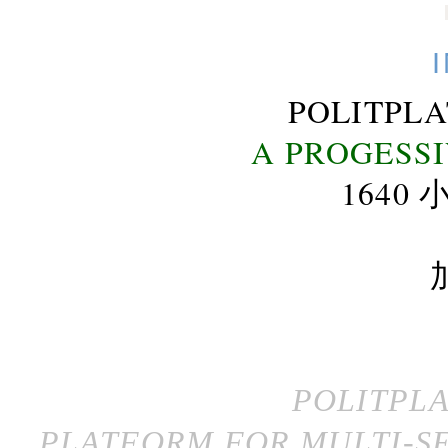
POLITPL
A PROGESS
164
POLITPL
PLATFORM FOR MULTI-SE