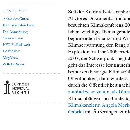
Seit der Katrina-Katastrophe 
LESELISTE
Al Gores Dokumentarfilm und 
Achse des Guten
besuchten Klimakonferenz 200
Beim nächsten Geld
lebenswichtige Thema geradez
Die Anmerkung
beginnenden Finanz- und Wirt
Geiernotizen
Klimaerwärmung den Rang ab
HFC-Fußballwelt
Explosion im Jahr 2006 errei
Le Penseur
MeyView
2007, der Schwerpunkt liegt 
Zettels Raum
geht das Interesse kontinuierl
bemerken besorgte Klimaschüt
Öffentlichkeit, dann würde da
durch die Öffentlichkeit nach
zumindest so zu tun, als könn
Klimaanhänger: Im Bundesta
Klimakanzlerin Angela Merk
Gabriel
mit Äußerungen zur K