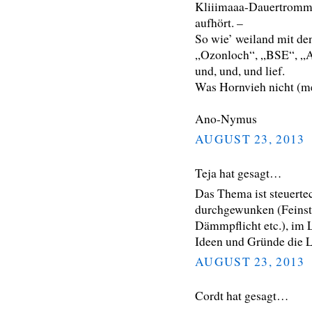
Kliiimaaa-Dauertrommel
aufhört. –
So wie’ weiland mit de
„Ozonloch“, „BSE“, „Ac
und, und, und lief.
Was Hornvieh nicht (meh
Ano-Nymus
AUGUST 23, 2013
Teja hat gesagt…
Das Thema ist steuerte
durchgewunken (Feinst
Dämmpflicht etc.), im L
Ideen und Gründe die 
AUGUST 23, 2013
Cordt hat gesagt…