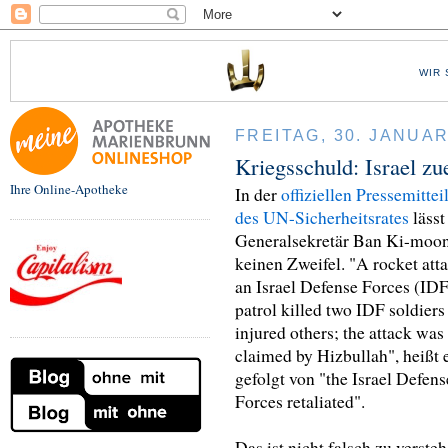
WIR 
FREITAG, 30. JANUAR
Kriegsschuld: Israel zu
Ihre Online-Apotheke
In der
offiziellen Pressemitte
des UN-Sicherheitsrates
lässt
Generalsekretär Ban Ki-moo
keinen Zweifel. "A rocket att
an Israel Defense Forces (IDF
patrol killed two IDF soldiers
injured others; the attack was
claimed by Hizbullah", heißt e
gefolgt von "the Israel Defens
Forces retaliated".
Das ist nicht falsch zu versteh