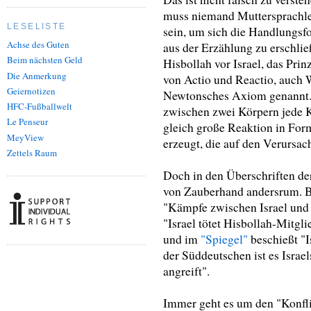
muss niemand Muttersprachl
LESELISTE
sein, um sich die Handlungsf
Achse des Guten
aus der Erzählung zu erschlie
Beim nächsten Geld
Hisbollah vor Israel, das Prin
Die Anmerkung
von Actio und Reactio, auch 
Geiernotizen
Newtonsches Axiom genannt. 
HFC-Fußballwelt
zwischen zwei Körpern jede K
Le Penseur
gleich große Reaktion in For
MeyView
erzeugt, die auf den Verursac
Zettels Raum
Doch in den Überschriften de
von Zauberhand andersrum. 
"Kämpfe zwischen Israel und 
"Israel tötet Hisbollah-Mitgli
und im
"Spiegel"
beschießt "I
der Süddeutschen ist es Israel
angreift".
Immer geht es um den "Konfli