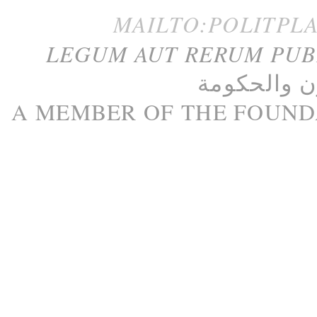
MAILTO:POLITPL
LEGUM AUT RERUM PU
ن
و
الحكومة
A M
EMBER
OF THE
FOUND