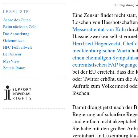
Künftig streng v
LESELISTE
Eine Zensur findet nicht statt
Achse des Guten
Löschen von Hassbotschafte
Beim nächsten Geld
Messerattentat von Köln
durc
Die Anmerkung
Hassnetzwerken selbst vorneh
Geiernotizen
Herrfried Hegenzecht, Chef 
HFC-Fußballwelt
mecklenburgischen Warin
hab
Le Penseur
einen ehemaligen Sympathisan
MeyView
extremistischen FAP begang
Zettels Raum
bei der EU erreicht, dass di
oder Twitter erhöht, um die 
Aufrufe zum Völkermord ode
löschen.
Damit drängt jetzt nach der 
Regierung auf schärfere Reg
sind einfach nicht akzeptabe
Sie habe mit den großen Anb
vereinbart. In Luxemburg taus