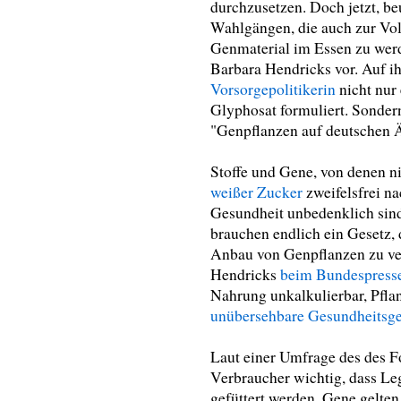
durchzusetzen. Doch jetzt, b
Wahlgängen, die auch zur Vo
Genmaterial im Essen zu wer
Barbara Hendricks vor. Auf i
Vorsorgepolitikerin
nicht nur
Glyphosat formuliert. Sondern
"Genpflanzen auf deutschen Äc
Stoffe und Gene, von denen ni
weißer Zucker
zweifelsfrei na
Gesundheit unbedenklich sind
brauchen endlich ein Gesetz,
Anbau von Genpflanzen zu ver
Hendricks
beim Bundespresse
Nahrung unkalkulierbar, Pfla
unübersehbare Gesundheitsgef
Laut einer Umfrage des des For
Verbraucher wichtig, dass Le
gefüttert werden. Gene gelten