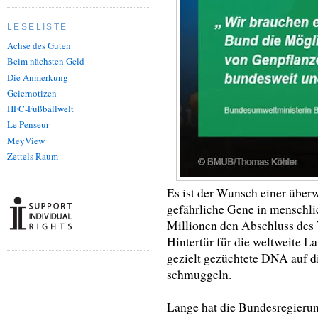
LESELISTE
Achse des Guten
Beim nächsten Geld
Die Anmerkung
Geiernotizen
HFC-Fußballwelt
Le Penseur
MeyView
Zettels Raum
Es ist der Wunsch einer über
gefährliche Gene in menschli
Millionen den Abschluss des
Hintertür für die weltweite La
gezielt gezüchtete DNA auf d
schmuggeln.
Lange hat die Bundesregieru