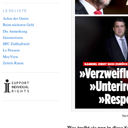
LESELISTE
Achse des Guten
Beim nächsten Geld
Die Anmerkung
Geiernotizen
HFC-Fußballwelt
Le Penseur
MeyView
Zettels Raum
Irge
Was treibt sie nur in dies