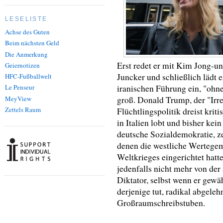
LESELISTE
Achse des Guten
Beim nächsten Geld
Die Anmerkung
Erst redet er mit Kim Jong-un,
Geiernotizen
Juncker und schließlich lädt 
HFC-Fußballwelt
iranischen Führung ein, "ohn
Le Penseur
MeyView
groß. Donald Trump, der "Irr
Zettels Raum
Flüchtlingspolitik dreist krit
in Italien lobt und bisher kei
deutsche Sozialdemokratie, ze
denen die westliche Wertegem
Weltkrieges eingerichtet hatte
jedenfalls nicht mehr von der 
Diktator, selbst wenn er gewäh
derjenige tut, radikal abgeleh
Großraumschreibstuben.