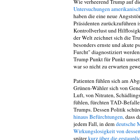
Wie verheerend Trump auf die 
Untersuchungen amerikanisch
haben die eine neue Angststör
Präsidenten zurückzuführen 
Kontrollverlust und Hilflosig
der Welt zeichnet sich die T
besonders ernste und akute ps
Furcht" diagnostiziert werden
Trump Punkt für Punkt umset
war so nicht zu erwarten gew
Patienten fühlen sich am Abgr
Grünen-Wähler sich von Genen
Luft, von Nitraten, Schädli
fühlen, fürchten TAD-Befall
Trumps. Dessen Politik schü
hinaus Befürchtungen,
dass da
jedem Fall, in dem
deutsche M
Wirkungslosigkeit von desse
später
kurz über die erstaunl