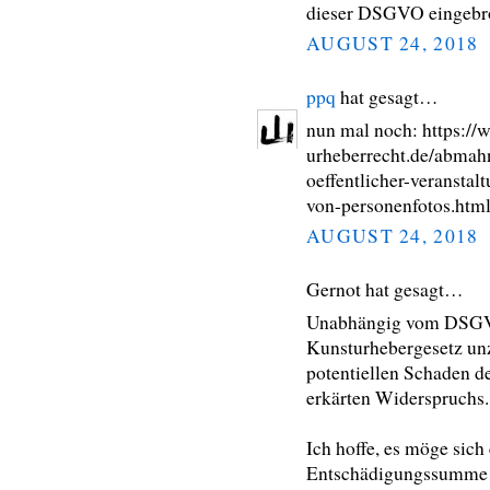
dieser DSGVO eingebro
AUGUST 24, 2018
ppq
hat gesagt…
nun mal noch: https:/
urheberrecht.de/abmahn
oeffentlicher-veranstal
von-personenfotos.htm
AUGUST 24, 2018
Gernot hat gesagt…
Unabhängig vom DSGVO-
Kunsturhebergesetz unz
potentiellen Schaden d
erkärten Widerspruchs.
Ich hoffe, es möge sich
Entschädigungssumme f