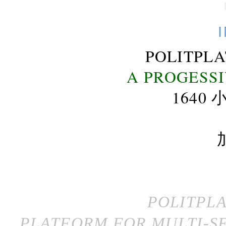
POLITPL
A PROGESS
164
POLITPL
PLATFORM FOR MULTI-SE