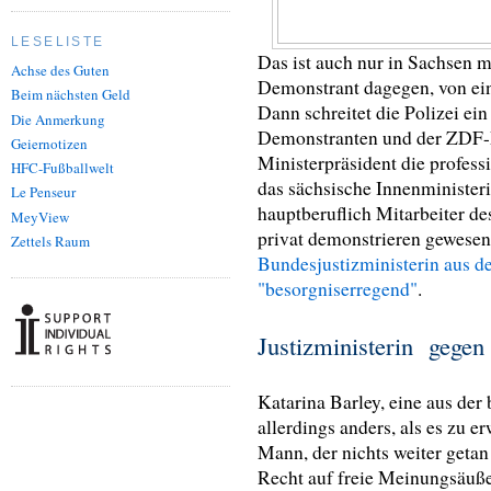
LESELISTE
Das ist auch nur in Sachsen m
Achse des Guten
Demonstrant dagegen, von e
Beim nächsten Geld
Dann schreitet die Polizei ei
Die Anmerkung
Demonstranten und der ZDF-Mi
Geiernotizen
Ministerpräsident die profess
HFC-Fußballwelt
das sächsische Innenministeri
Le Penseur
hauptberuflich Mitarbeiter de
MeyView
privat demonstrieren gewesen.
Zettels Raum
Bundesjustizministerin aus d
"besorgniserregend"
.
Justizministerin gegen
Katarina Barley, eine aus de
allerdings anders, als es zu e
Mann, der nichts weiter getan 
Recht auf freie Meinungsäuße