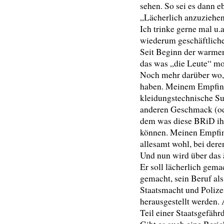
sehen. So sei es dann e
„Lächerlich anzuziehe
Ich trinke gerne mal u.a
wiederum geschäftlicher
Seit Beginn der warmen
das was „die Leute“ mo
Noch mehr darüber wo, 
haben. Meinem Empfin
kleidungstechnische Su
anderen Geschmack (ode
dem was diese BRiD ihn
können. Meinen Empfind
allesamt wohl, bei dere
Und nun wird über das 
Er soll lächerlich gema
gemacht, sein Beruf al
Staatsmacht und Poliz
herausgestellt werden. 
Teil einer Staatsgefähr