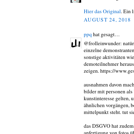
Hier das Original
. Ein 
AUGUST 24, 2018
ppq
hat gesagt…
@frolleinwunder: natür
einzelne demonstranten,
sonstige aktivitäten wi
demoteilnehmer heraush
zeigen. https://www.ge
ausnahmen davon macht 
bilder mit personen als
kunstinteresse gelten,
ähnlichen vorgängen, b
mittelpunkt steht. tut si
das DSGVO hat zudem v
anfertigung von fotos ü