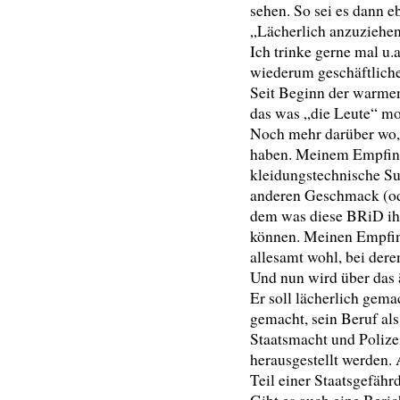
sehen. So sei es dann e
„Lächerlich anzuziehe
Ich trinke gerne mal u.a
wiederum geschäftlicher
Seit Beginn der warmen
das was „die Leute“ mo
Noch mehr darüber wo, 
haben. Meinem Empfin
kleidungstechnische Su
anderen Geschmack (ode
dem was diese BRiD ihn
können. Meinen Empfind
allesamt wohl, bei dere
Und nun wird über das 
Er soll lächerlich gema
gemacht, sein Beruf al
Staatsmacht und Poliz
herausgestellt werden. 
Teil einer Staatsgefähr