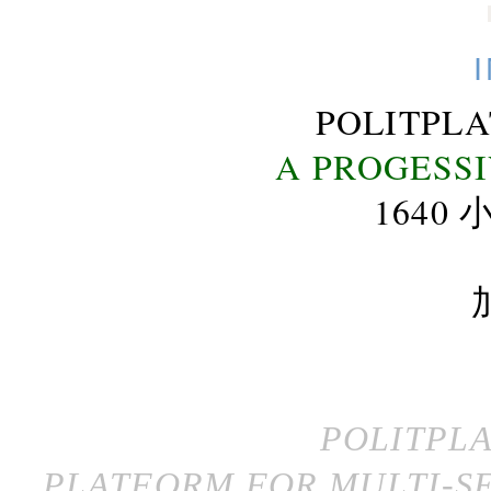
POLITPL
A PROGESS
164
POLITPL
PLATFORM FOR MULTI-SE