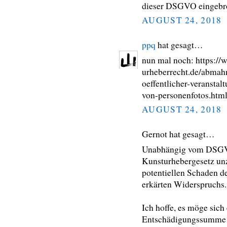
dieser DSGVO eingebro
AUGUST 24, 2018
ppq
hat gesagt…
nun mal noch: https:/
urheberrecht.de/abmahn
oeffentlicher-veranstal
von-personenfotos.htm
AUGUST 24, 2018
Gernot hat gesagt…
Unabhängig vom DSGVO-
Kunsturhebergesetz unz
potentiellen Schaden d
erkärten Widerspruchs.
Ich hoffe, es möge sich
Entschädigungssumme f