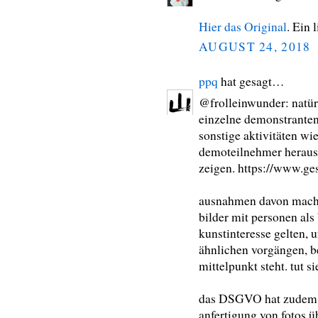
Hier das Original
. Ein 
AUGUST 24, 2018
ppq
hat gesagt…
@frolleinwunder: natür
einzelne demonstranten,
sonstige aktivitäten wi
demoteilnehmer heraush
zeigen. https://www.ge
ausnahmen davon macht 
bilder mit personen als
kunstinteresse gelten,
ähnlichen vorgängen, b
mittelpunkt steht. tut si
das DSGVO hat zudem v
anfertigung von fotos ü