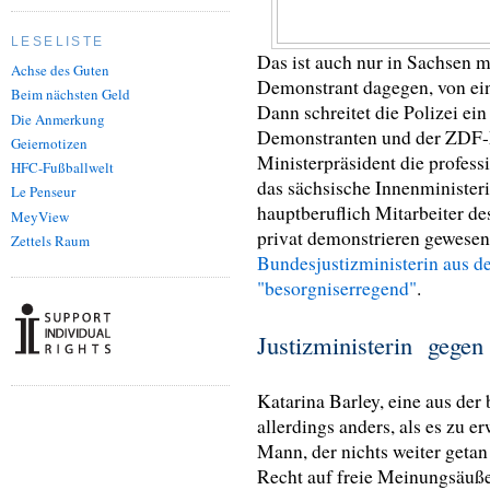
LESELISTE
Das ist auch nur in Sachsen m
Achse des Guten
Demonstrant dagegen, von e
Beim nächsten Geld
Dann schreitet die Polizei ei
Die Anmerkung
Demonstranten und der ZDF-Mi
Geiernotizen
Ministerpräsident die profess
HFC-Fußballwelt
das sächsische Innenministeri
Le Penseur
hauptberuflich Mitarbeiter de
MeyView
privat demonstrieren gewesen.
Zettels Raum
Bundesjustizministerin aus d
"besorgniserregend"
.
Justizministerin gegen
Katarina Barley, eine aus de
allerdings anders, als es zu e
Mann, der nichts weiter getan 
Recht auf freie Meinungsäuße