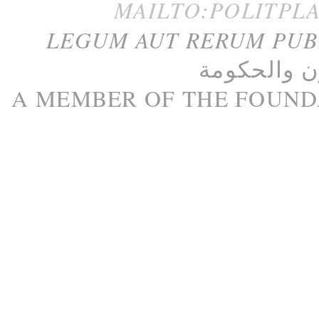
MAILTO:POLITPL
LEGUM AUT RERUM PU
ن
و
الحكومة
A M
EMBER
OF THE
FOUND