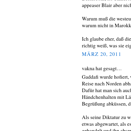
appeaser Blair aber nic
Warum muß die westeur
warum nicht in Marokk
Ich glaube eher, daß di
richtig weiß, was sie ei
MÄRZ 20, 2011
vakna hat gesagt…
Gaddafi wurde hofiert, 
Reise nach Norden abha
Dafür hat man sich auc
Händchenhalten mit Läc
Begrüßung abküssen, di
Als seine Diktatur zu 
etwas abgewartet, als e
gehandelt und ihn abser