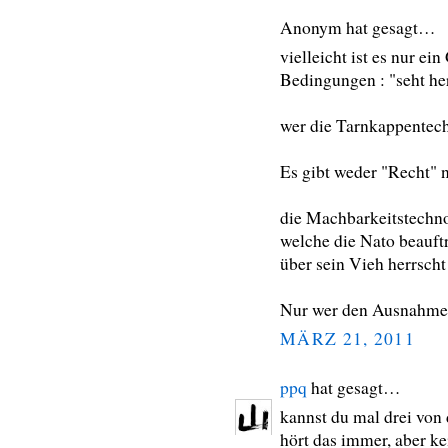
Anonym hat gesagt…
vielleicht ist es nur ei
Bedingungen : "seht he
wer die Tarnkappentechn
Es gibt weder "Recht" 
die Machbarkeitstechn
welche die Nato beauft
über sein Vieh herrscht 
Nur wer den Ausnahmezus
MÄRZ 21, 2011
ppq
hat gesagt…
kannst du mal drei vo
hört das immer, aber k