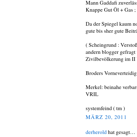
Mann Gaddafi zuverlässi
Knappe Gut Öl + Gas ; b
Da der Spiegel kaum no
gute bis sher gute Beiträ
( Scheingrund : Verstoß
andern blogger gefragt
Zivilbevölkerung im II W
Broders Vorneverteidigu
Merkel: beinahe verbarsc
VRIL
systemfeind ( tm )
MÄRZ 20, 2011
derherold
hat gesagt…