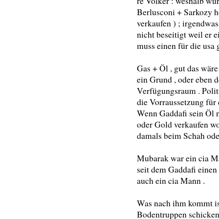
re Volker : weshalb wu
Berlusconi + Sarkozy ho
verkaufen ) ; irgendwas
nicht beseitigt weil er e
muss einen für die usa 
Gas + Öl , gut das wär
ein Grund , oder eben d
Verfügungsraum . Politi
die Vorraussetzung für 
Wenn Gaddafi sein Öl n
oder Gold verkaufen wol
damals beim Schah oder
Mubarak war ein cia Man
seit dem Gaddafi einen
auch ein cia Mann .
Was nach ihm kommt ist
Bodentruppen schicken ,