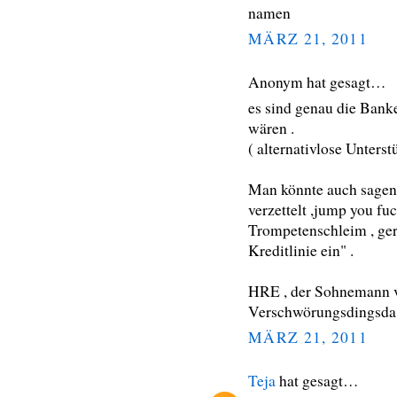
namen
MÄRZ 21, 2011
Anonym hat gesagt…
es sind genau die Banke
wären .
( alternativlose Unters
Man könnte auch sagen 
verzettelt ,jump you f
Trompetenschleim , ger
Kreditlinie ein" .
HRE , der Sohnemann v
Verschwörungsdingsda ??
MÄRZ 21, 2011
Teja
hat gesagt…