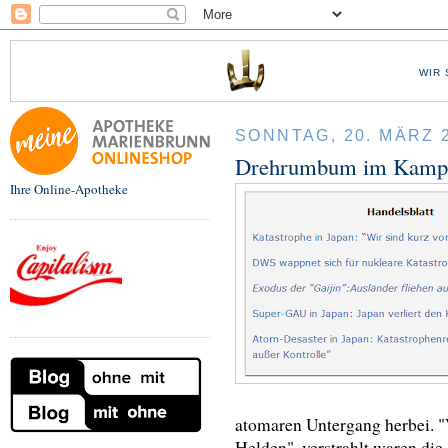
WIR 
SONNTAG, 20. MÄRZ 
Drehrumbum im Kampf
Ihre Online-Apotheke
atomaren Untergang herbei. "
Helden", verstrahlt waren di