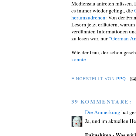
Mediensau antreten müssen. D
es immer wieder gelingt, die
herumzudrehen
: Von der Fra
Lesern jetzt erläutern, warum 
verdünnten Informationen un
zu lesen war, nur
"German An
Wie der Gau, der schon gesc
konnte
EINGESTELLT VON
PPQ
39 KOMMENTARE:
Die Anmerkung
hat ge
Ja, und im aktuellen Hef
Fukushima - Was wirk