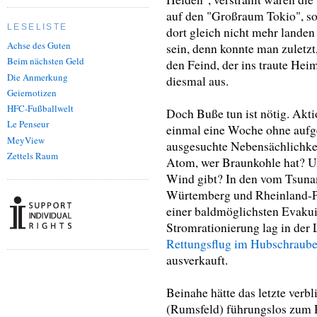
auf den "Großraum Tokio", so 
LESELISTE
dort gleich nicht mehr landen
Achse des Guten
sein, denn konnte man zuletzt
Beim nächsten Geld
den Feind, der ins traute Hei
Die Anmerkung
diesmal aus.
Geiernotizen
HFC-Fußballwelt
Doch Buße tun ist nötig. Akt
Le Penseur
einmal eine Woche ohne aufg
MeyView
ausgesuchte Nebensächlichke
Zettels Raum
Atom, wer Braunkohle hat? 
Wind gibt? In den vom Tsuna
Würtemberg und Rheinland-Pf
einer baldmöglichsten Evakui
Stromrationierung lag in der 
Rettungsflug im Hubschraube
ausverkauft.
Beinahe hätte das letzte verb
(Rumsfeld) führungslos zum R