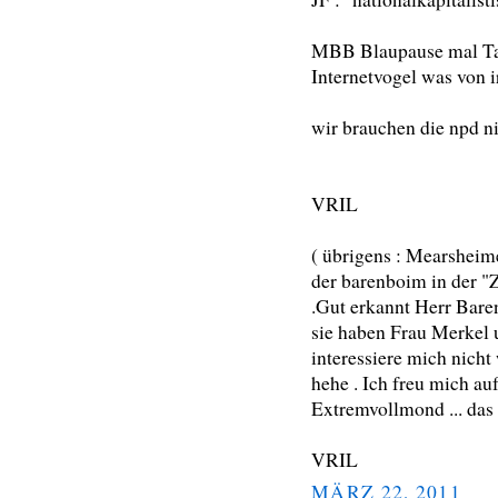
MBB Blaupause mal Tao
Internetvogel was von ir
wir brauchen die npd ni
VRIL
( übrigens : Mearsheime
der barenboim in der "
.Gut erkannt Herr Bare
sie haben Frau Merkel u
interessiere mich nicht
hehe . Ich freu mich au
Extremvollmond ... das 
VRIL
MÄRZ 22, 2011