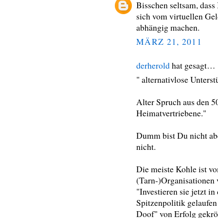
Bisschen seltsam, dass 
sich vom virtuellen Ge
abhängig machen.
MÄRZ 21, 2011
derherold
hat gesagt…
" alternativlose Unters
Alter Spruch aus den 
Heimatvertriebene."
Dumm bist Du nicht abe
nicht.
Die meiste Kohle ist v
(Tarn-)Organisationen v
"Investieren sie jetzt
Spitzenpolitik gelaufen
Doof" von Erfolg gekrön