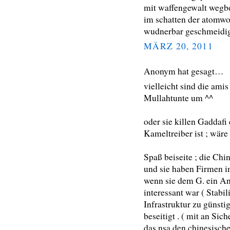
mit waffengewalt wegbom
im schatten der atomwol
wudnerbar geschmeidi
MÄRZ 20, 2011
Anonym hat gesagt…
vielleicht sind die am
Mullahtunte um ^^
oder sie killen Gaddafi 
Kameltreiber ist ; wäre
Spaß beiseite ; die Chi
und sie haben Firmen i
wenn sie dem G. ein An
interessant war ( Stabi
Infrastruktur zu günstig
beseitigt . ( mit an Si
das nsa den chinesisch