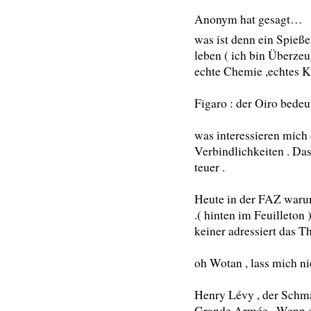
Anonym hat gesagt…
was ist denn ein Spieße
leben ( ich bin Überzeu
echte Chemie ,echtes Kr
Figaro : der Oiro bedeu
was interessieren mich
Verbindlichkeiten . Da
teuer .
Heute in der FAZ waru
.( hinten im Feuilleton 
keiner adressiert das 
oh Wotan , lass mich n
Henry Lévy , der Schm
Grande Armée . Wenn da