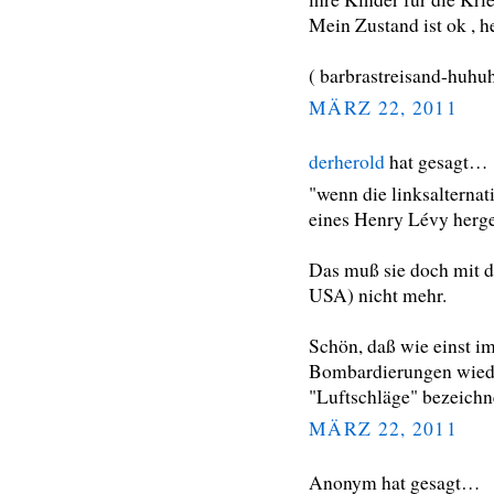
Mein Zustand ist ok , he
( barbrastreisand-huhu
MÄRZ 22, 2011
derherold
hat gesagt…
"wenn die linksalternat
eines Henry Lévy herg
Das muß sie doch mit d
USA) nicht mehr.
Schön, daß wie einst i
Bombardierungen wiede
"Luftschläge" bezeichn
MÄRZ 22, 2011
Anonym hat gesagt…