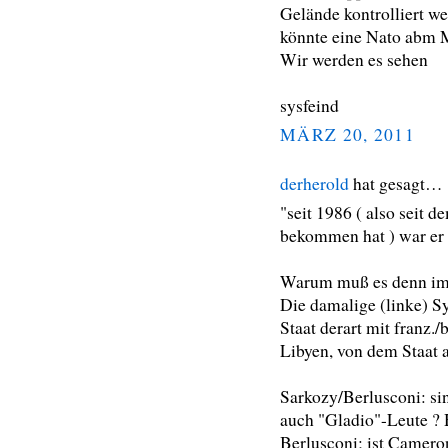
Gelände kontrolliert we
könnte eine Nato abm M
Wir werden es sehen
sysfeind
MÄRZ 20, 2011
derherold
hat gesagt…
"seit 1986 ( also seit 
bekommen hat ) war er
Warum muß es denn im
Die damalige (linke) S
Staat derart mit franz.
Libyen, von dem Staat 
Sarkozy/Berlusconi: si
auch "Gladio"-Leute ? H
Berlusconi; ist Camero