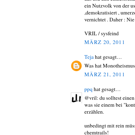
ein Nutzvolk von der us
,demokratisiert , umer
vernichtet . Daher : N
VRIL / sysfeind
MÄRZ 20, 2011
Teja
hat gesagt…
Was hat Monotheismus 
MÄRZ 21, 2011
ppq
hat gesagt…
@vril: du solltest einen
was sie einem bei "kont
erzählen.
unbedingt mit rein müs
chemtrails!