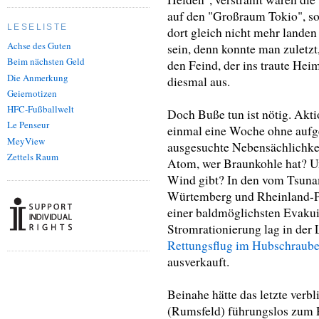
auf den "Großraum Tokio", so 
LESELISTE
dort gleich nicht mehr landen
Achse des Guten
sein, denn konnte man zuletzt
Beim nächsten Geld
den Feind, der ins traute Hei
Die Anmerkung
diesmal aus.
Geiernotizen
HFC-Fußballwelt
Doch Buße tun ist nötig. Akt
Le Penseur
einmal eine Woche ohne aufg
MeyView
ausgesuchte Nebensächlichke
Zettels Raum
Atom, wer Braunkohle hat? 
Wind gibt? In den vom Tsuna
Würtemberg und Rheinland-Pf
einer baldmöglichsten Evakui
Stromrationierung lag in der 
Rettungsflug im Hubschraube
ausverkauft.
Beinahe hätte das letzte verb
(Rumsfeld) führungslos zum R