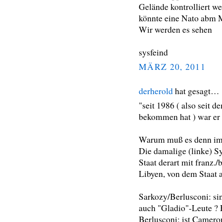
Gelände kontrolliert we
könnte eine Nato abm M
Wir werden es sehen
sysfeind
MÄRZ 20, 2011
derherold
hat gesagt…
"seit 1986 ( also seit 
bekommen hat ) war er
Warum muß es denn im
Die damalige (linke) S
Staat derart mit franz.
Libyen, von dem Staat 
Sarkozy/Berlusconi: si
auch "Gladio"-Leute ? H
Berlusconi; ist Camero