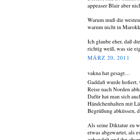
appeaser Blair aber nic
Warum muß die westeur
warum nicht in Marokk
Ich glaube eher, daß di
richtig weiß, was sie ei
MÄRZ 20, 2011
vakna hat gesagt…
Gaddafi wurde hofiert, 
Reise nach Norden abha
Dafür hat man sich auc
Händchenhalten mit Läc
Begrüßung abküssen, di
Als seine Diktatur zu 
etwas abgewartet, als e
gehandelt und ihn abser