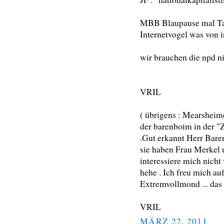
MBB Blaupause mal Tao
Internetvogel was von ir
wir brauchen die npd ni
VRIL
( übrigens : Mearsheime
der barenboim in der "
.Gut erkannt Herr Bare
sie haben Frau Merkel u
interessiere mich nicht
hehe . Ich freu mich au
Extremvollmond ... das 
VRIL
MÄRZ 22, 2011