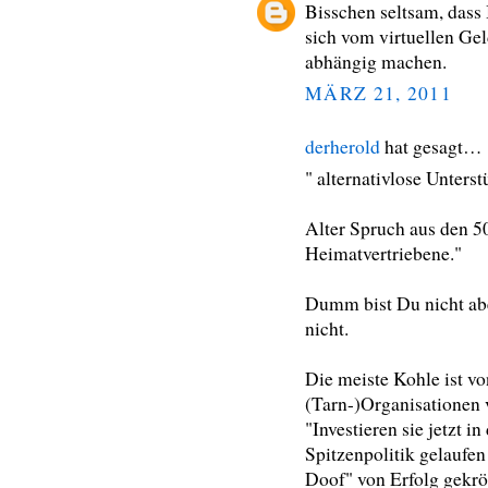
Bisschen seltsam, dass 
sich vom virtuellen Ge
abhängig machen.
MÄRZ 21, 2011
derherold
hat gesagt…
" alternativlose Unters
Alter Spruch aus den 
Heimatvertriebene."
Dumm bist Du nicht abe
nicht.
Die meiste Kohle ist v
(Tarn-)Organisationen v
"Investieren sie jetzt
Spitzenpolitik gelaufen
Doof" von Erfolg gekrön