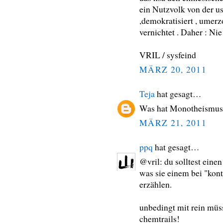
ein Nutzvolk von der us
,demokratisiert , umer
vernichtet . Daher : N
VRIL / sysfeind
MÄRZ 20, 2011
Teja
hat gesagt…
Was hat Monotheismus 
MÄRZ 21, 2011
ppq
hat gesagt…
@vril: du solltest einen
was sie einem bei "kont
erzählen.
unbedingt mit rein müs
chemtrails!