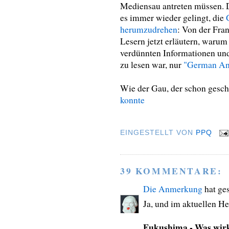
Mediensau antreten müssen. D
es immer wieder gelingt, die
herumzudrehen
: Von der Fra
Lesern jetzt erläutern, warum 
verdünnten Informationen un
zu lesen war, nur
"German An
Wie der Gau, der schon gesc
konnte
EINGESTELLT VON
PPQ
39 KOMMENTARE:
Die Anmerkung
hat ge
Ja, und im aktuellen Hef
Fukushima - Was wirk