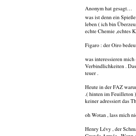
Anonym hat gesagt…
was ist denn ein Spieße
leben ( ich bin Überzeu
echte Chemie ,echtes Kr
Figaro : der Oiro bedeu
was interessieren mich
Verbindlichkeiten . Da
teuer .
Heute in der FAZ waru
.( hinten im Feuilleton 
keiner adressiert das 
oh Wotan , lass mich n
Henry Lévy , der Schm
Grande Armée . Wenn da