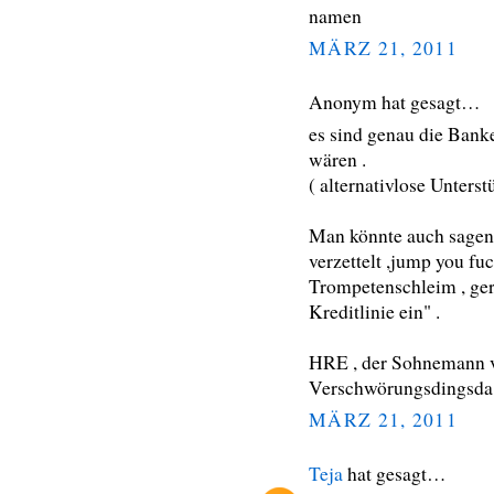
namen
MÄRZ 21, 2011
Anonym hat gesagt…
es sind genau die Banke
wären .
( alternativlose Unters
Man könnte auch sagen 
verzettelt ,jump you f
Trompetenschleim , ger
Kreditlinie ein" .
HRE , der Sohnemann v
Verschwörungsdingsda ??
MÄRZ 21, 2011
Teja
hat gesagt…