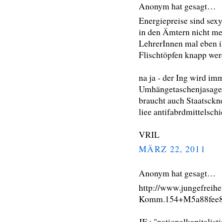
Anonym hat gesagt…
Energiepreise sind sex
in den Ämtern nicht me
LehrerInnen mal eben ih
Flischtöpfen knapp wer
na ja - der Ing wird im
Umhängetaschenjasager
braucht auch Staatsckne
liee antifabrdmittelsch
VRIL
MÄRZ 22, 2011
Anonym hat gesagt…
http://www.jungefreihe
Komm.154+M5a88fee8
JF : "nationalkapitalist