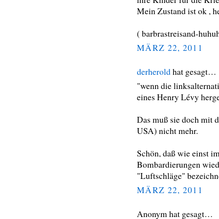
Mein Zustand ist ok , he
( barbrastreisand-huhu
MÄRZ 22, 2011
derherold
hat gesagt…
"wenn die linksalternat
eines Henry Lévy herg
Das muß sie doch mit d
USA) nicht mehr.
Schön, daß wie einst i
Bombardierungen wiede
"Luftschläge" bezeichn
MÄRZ 22, 2011
Anonym hat gesagt…