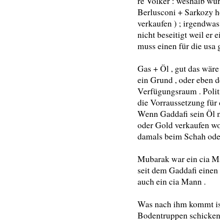
re Volker : weshalb wu
Berlusconi + Sarkozy ho
verkaufen ) ; irgendwas
nicht beseitigt weil er e
muss einen für die usa 
Gas + Öl , gut das wär
ein Grund , oder eben d
Verfügungsraum . Politi
die Vorraussetzung für 
Wenn Gaddafi sein Öl n
oder Gold verkaufen wol
damals beim Schah oder
Mubarak war ein cia Man
seit dem Gaddafi einen
auch ein cia Mann .
Was nach ihm kommt ist
Bodentruppen schicken ,