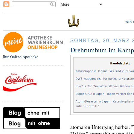
WIR 
SONNTAG, 20. MÄRZ 
Drehrumbum im Kampf
Ihre Online-Apotheke
atomaren Untergang herbei. "
Helden", verstrahlt waren di