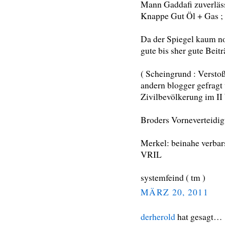
Mann Gaddafi zuverlässi
Knappe Gut Öl + Gas ; b
Da der Spiegel kaum no
gute bis sher gute Beiträ
( Scheingrund : Verstoß
andern blogger gefragt
Zivilbevölkerung im II W
Broders Vorneverteidigu
Merkel: beinahe verbarsc
VRIL
systemfeind ( tm )
MÄRZ 20, 2011
derherold
hat gesagt…