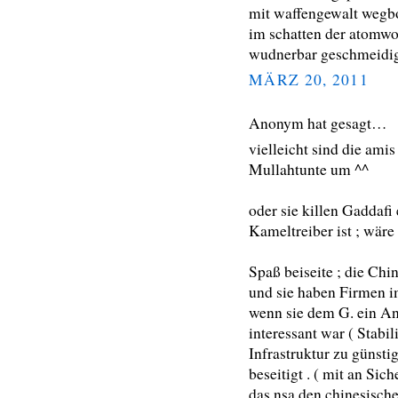
mit waffengewalt wegbom
im schatten der atomwol
wudnerbar geschmeidi
MÄRZ 20, 2011
Anonym hat gesagt…
vielleicht sind die am
Mullahtunte um ^^
oder sie killen Gaddafi 
Kameltreiber ist ; wäre
Spaß beiseite ; die Chi
und sie haben Firmen i
wenn sie dem G. ein An
interessant war ( Stabi
Infrastruktur zu günstig
beseitigt . ( mit an Si
das nsa den chinesisch