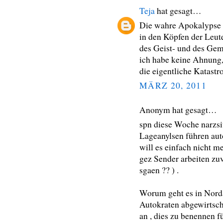
Teja
hat gesagt…
Die wahre Apokalypse p
in den Köpfen der Leute
des Geist- und des Gem
ich habe keine Ahnung,
die eigentliche Katastr
MÄRZ 20, 2011
Anonym hat gesagt…
spn diese Woche narzsit
Lageanylsen führen aut
will es einfach nicht m
gez Sender arbeiten zuv
sgaen ?? ) .
Worum geht es in Norda
Autokraten abgewirtscha
an , dies zu benennen f