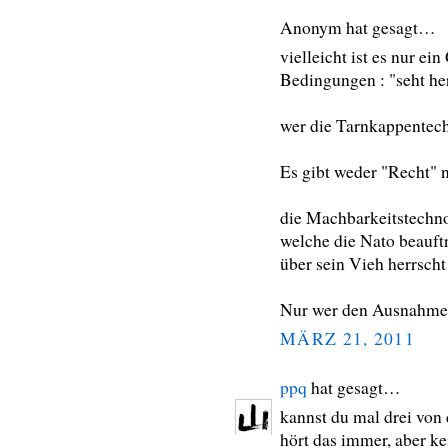
Anonym hat gesagt…
vielleicht ist es nur ei
Bedingungen : "seht he
wer die Tarnkappentechn
Es gibt weder "Recht" 
die Machbarkeitstechn
welche die Nato beauft
über sein Vieh herrscht 
Nur wer den Ausnahmezus
MÄRZ 21, 2011
ppq
hat gesagt…
kannst du mal drei vo
hört das immer, aber k