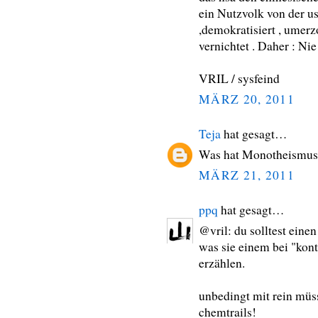
ein Nutzvolk von der us
,demokratisiert , umer
vernichtet . Daher : N
VRIL / sysfeind
MÄRZ 20, 2011
Teja
hat gesagt…
Was hat Monotheismus 
MÄRZ 21, 2011
ppq
hat gesagt…
@vril: du solltest einen
was sie einem bei "kont
erzählen.
unbedingt mit rein müs
chemtrails!