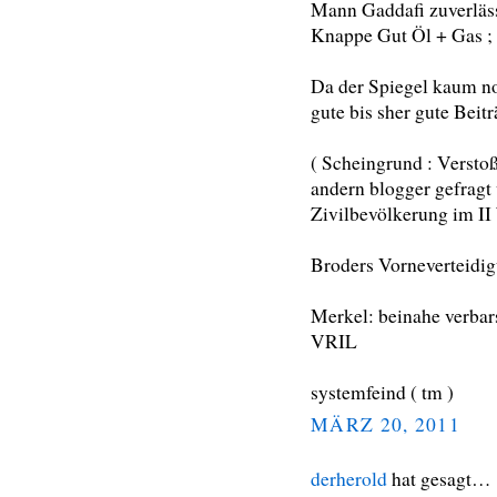
Mann Gaddafi zuverlässi
Knappe Gut Öl + Gas ; b
Da der Spiegel kaum no
gute bis sher gute Beiträ
( Scheingrund : Verstoß
andern blogger gefragt
Zivilbevölkerung im II W
Broders Vorneverteidigu
Merkel: beinahe verbarsc
VRIL
systemfeind ( tm )
MÄRZ 20, 2011
derherold
hat gesagt…