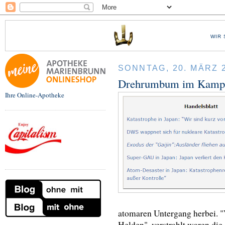
WIR 
SONNTAG, 20. MÄRZ 
Drehrumbum im Kampf
Ihre Online-Apotheke
atomaren Untergang herbei. "
Helden", verstrahlt waren di