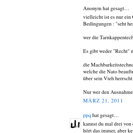
Anonym hat gesagt…
vielleicht ist es nur ei
Bedingungen : "seht he
wer die Tarnkappentechn
Es gibt weder "Recht" 
die Machbarkeitstechn
welche die Nato beauft
über sein Vieh herrscht 
Nur wer den Ausnahmezus
MÄRZ 21, 2011
ppq
hat gesagt…
kannst du mal drei vo
hört das immer, aber k