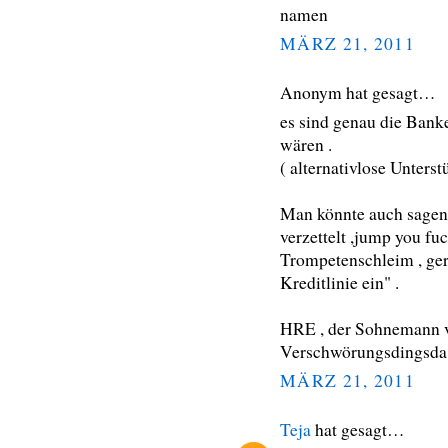
namen
MÄRZ 21, 2011
Anonym hat gesagt…
es sind genau die Banke
wären .
( alternativlose Unters
Man könnte auch sagen 
verzettelt ,jump you f
Trompetenschleim , ger
Kreditlinie ein" .
HRE , der Sohnemann v
Verschwörungsdingsda ??
MÄRZ 21, 2011
Teja
hat gesagt…