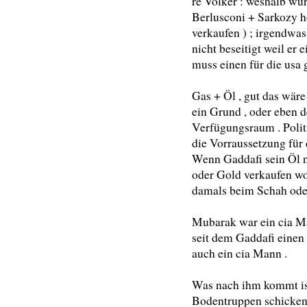
re Volker : weshalb wu
Berlusconi + Sarkozy ho
verkaufen ) ; irgendwas
nicht beseitigt weil er e
muss einen für die usa 
Gas + Öl , gut das wär
ein Grund , oder eben d
Verfügungsraum . Politi
die Vorraussetzung für 
Wenn Gaddafi sein Öl n
oder Gold verkaufen wol
damals beim Schah oder
Mubarak war ein cia Man
seit dem Gaddafi einen
auch ein cia Mann .
Was nach ihm kommt ist
Bodentruppen schicken ,