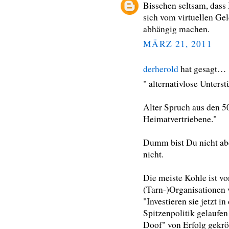
Bisschen seltsam, dass 
sich vom virtuellen Ge
abhängig machen.
MÄRZ 21, 2011
derherold
hat gesagt…
" alternativlose Unters
Alter Spruch aus den 
Heimatvertriebene."
Dumm bist Du nicht abe
nicht.
Die meiste Kohle ist v
(Tarn-)Organisationen v
"Investieren sie jetzt
Spitzenpolitik gelaufen
Doof" von Erfolg gekrön