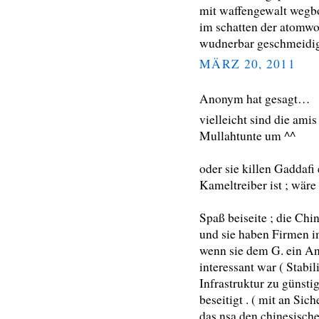
mit waffengewalt wegbom
im schatten der atomwol
wudnerbar geschmeidi
MÄRZ 20, 2011
Anonym hat gesagt…
vielleicht sind die am
Mullahtunte um ^^
oder sie killen Gaddafi 
Kameltreiber ist ; wäre
Spaß beiseite ; die Chi
und sie haben Firmen i
wenn sie dem G. ein An
interessant war ( Stabi
Infrastruktur zu günstig
beseitigt . ( mit an Si
das nsa den chinesisch