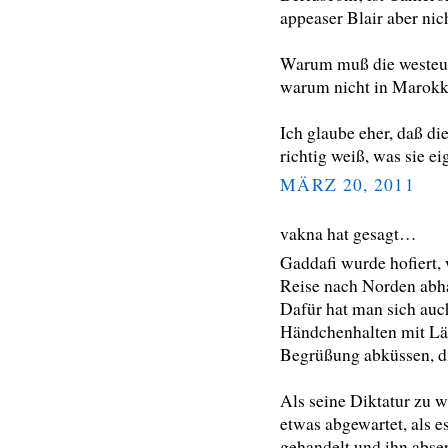
appeaser Blair aber nic
Warum muß die westeur
warum nicht in Marokk
Ich glaube eher, daß di
richtig weiß, was sie ei
MÄRZ 20, 2011
vakna hat gesagt…
Gaddafi wurde hofiert, 
Reise nach Norden abha
Dafür hat man sich auc
Händchenhalten mit Läc
Begrüßung abküssen, di
Als seine Diktatur zu 
etwas abgewartet, als e
gehandelt und ihn abser