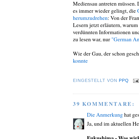
Mediensau antreten müssen. D
es immer wieder gelingt, die
herumzudrehen
: Von der Fra
Lesern jetzt erläutern, warum 
verdünnten Informationen un
zu lesen war, nur
"German An
Wie der Gau, der schon gesc
konnte
EINGESTELLT VON
PPQ
39 KOMMENTARE:
Die Anmerkung
hat ge
Ja, und im aktuellen Hef
Fukushima - Was wirk