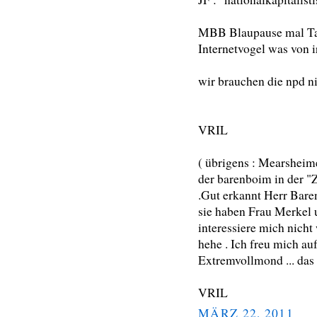
MBB Blaupause mal Tao
Internetvogel was von ir
wir brauchen die npd ni
VRIL
( übrigens : Mearsheime
der barenboim in der "
.Gut erkannt Herr Bare
sie haben Frau Merkel u
interessiere mich nicht
hehe . Ich freu mich au
Extremvollmond ... das 
VRIL
MÄRZ 22, 2011