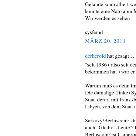
Gelände kontrolliert we
könnte eine Nato abm M
Wir werden es sehen
sysfeind
MÄRZ 20, 2011
derherold
hat gesagt…
"seit 1986 ( also seit 
bekommen hat ) war er
Warum muß es denn im
Die damalige (linke) S
Staat derart mit franz.
Libyen, von dem Staat 
Sarkozy/Berlusconi: si
auch "Gladio"-Leute ? H
Berlusconi; ist Camero