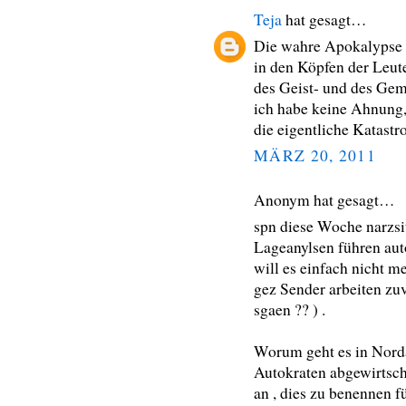
Teja
hat gesagt…
Die wahre Apokalypse p
in den Köpfen der Leute
des Geist- und des Gem
ich habe keine Ahnung,
die eigentliche Katastr
MÄRZ 20, 2011
Anonym hat gesagt…
spn diese Woche narzsit
Lageanylsen führen aut
will es einfach nicht m
gez Sender arbeiten zuv
sgaen ?? ) .
Worum geht es in Norda
Autokraten abgewirtscha
an , dies zu benennen f