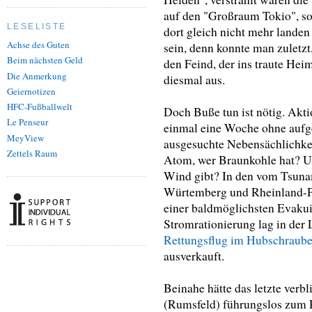
auf den "Großraum Tokio", so 
LESELISTE
dort gleich nicht mehr landen
Achse des Guten
sein, denn konnte man zuletzt
Beim nächsten Geld
den Feind, der ins traute Hei
Die Anmerkung
diesmal aus.
Geiernotizen
HFC-Fußballwelt
Doch Buße tun ist nötig. Akt
Le Penseur
einmal eine Woche ohne aufg
MeyView
ausgesuchte Nebensächlichke
Zettels Raum
Atom, wer Braunkohle hat? 
Wind gibt? In den vom Tsuna
Würtemberg und Rheinland-Pf
einer baldmöglichsten Evakui
Stromrationierung lag in der 
Rettungsflug im Hubschraube
ausverkauft.
Beinahe hätte das letzte verb
(Rumsfeld) führungslos zum R