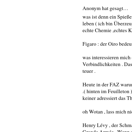
Anonym hat gesagt…
was ist denn ein Spieße
leben ( ich bin Überzeu
echte Chemie ,echtes Kr
Figaro : der Oiro bedeu
was interessieren mich
Verbindlichkeiten . Da
teuer .
Heute in der FAZ waru
.( hinten im Feuilleton 
keiner adressiert das 
oh Wotan , lass mich n
Henry Lévy , der Schm
Grande Armée . Wenn da