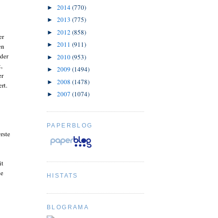
2014
(770)
►
2013
(775)
►
2012
(858)
►
er
2011
(911)
►
en
 der
2010
(953)
►
,
2009
(1494)
►
er
2008
(1478)
►
rt.
2007
(1074)
►
PAPERBLOG
erste
it
ie
HISTATS
BLOGRAMA