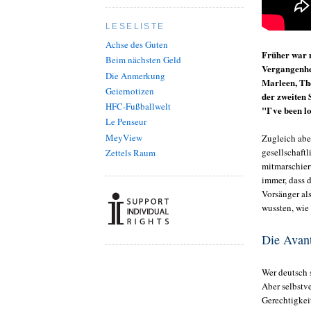
LESELISTE
Achse des Guten
Früher war 
Beim nächsten Geld
Vergangenhei
Die Anmerkung
Marleen, The
Geiernotizen
der zweiten 
HFC-Fußballwelt
"I`ve been l
Le Penseur
MeyView
Zugleich abe
gesellschaft
Zettels Raum
mitmarschier
immer, dass d
Vorsänger al
wussten, wie
Die Avant
Wer deutsch s
Aber selbstve
Gerechtigkei