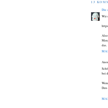
13 KOM
Die
Wir 
http
Also
Meng
das.
MAI
Ano
Schö
bei 
Wenn
Den 
MAI