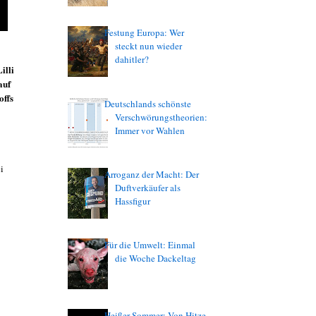
Festung Europa: Wer
steckt nun wieder
dahitler?
illi
auf
offs
Deutschlands schönste
Verschwörungstheorien:
Immer vor Wahlen
i
Arroganz der Macht: Der
Duftverkäufer als
Hassfigur
Für die Umwelt: Einmal
die Woche Dackeltag
Heißer Sommer: Von Hitze