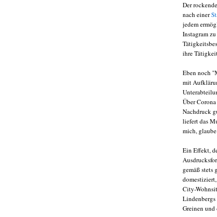
Der rockende
nach einer
St
jedem ermögl
Instagram zu
Tätigkeitsbe
ihre Tätigke
Eben noch "M
mit Aufklärun
Unterabteilu
Über Corona 
Nachdruck gu
liefert das M
mich, glaube 
Ein Effekt, d
Ausdrucksfor
gemäß stets 
domestiziert
City-Wohnsit
Lindenbergs 
Greinen und 