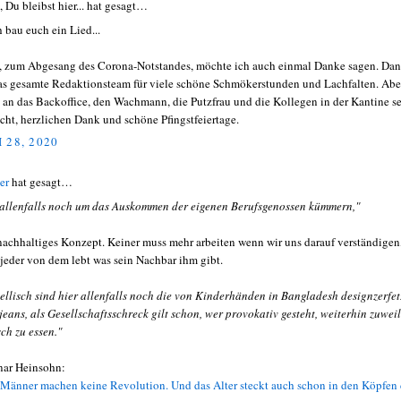
, Du bleibst hier... hat gesagt…
ch bau euch ein Lied...
t, zum Abgesang des Corona-Notstandes, möchte ich auch einmal Danke sagen. Da
as gesamte Redaktionsteam für viele schöne Schmökerstunden und Lachfalten. Abe
 an das Backoffice, den Wachmann, die Putzfrau und die Kollegen in der Kantine se
cht, herzlichen Dank und schöne Pfingstfeiertage.
 28, 2020
er
hat gesagt…
 allenfalls noch um das Auskommen der eigenen Berufsgenossen kümmern,"
nachhaltiges Konzept. Keiner muss mehr arbeiten wenn wir uns darauf verständigen
 jeder von dem lebt was sein Nachbar ihm gibt.
ellisch sind hier allenfalls noch die von Kinderhänden in Bangladesh designzerfet
jeans, als Gesellschaftsschreck gilt schon, wer provokativ gesteht, weiterhin zuwei
sch zu essen."
ar Heinsohn:
 Männer machen keine Revolution. Und das Alter steckt auch schon in den Köpfen 