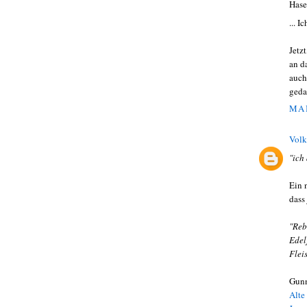
Hase
... I
Jetz
an d
auch
geda
MAI
Volk
"ich
Ein 
dass
"Reb
Edel
Flei
Gunn
Alte