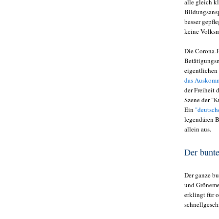
alle gleich 
Bildungsansp
besser gepfl
keine Volksm
Die Corona-P
Betätigungsm
eigentlichen
das Auskomm
der Freiheit
Szene der "K
Ein
"deutsch
legendären B
allein aus.
Der bunt
Der ganze bu
und Grönemey
erklingt für
schnellgesch