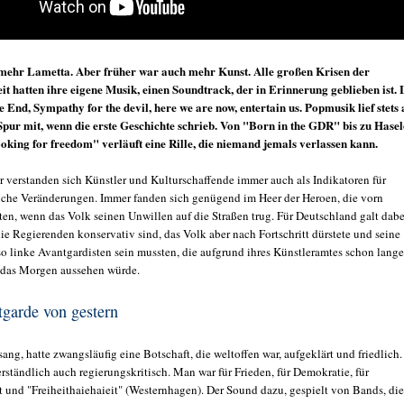
mehr Lametta. Aber früher war auch mehr Kunst. Alle großen Krisen der
t hatten ihre eigene Musik, einen Soundtrack, der in Erinnerung geblieben ist. L
 End, Sympathy for the devil, here we are now, entertain us. Popmusik lief stets 
Spur mit, wenn die erste Geschichte schrieb. Von "Born in the GDR" bis zu Hasel
ooking for freedom" verläuft eine Rille, die niemand jemals verlassen kann.
r verstanden sich Künstler und Kulturschaffende immer auch als Indikatoren für
liche Veränderungen. Immer fanden sich genügend im Heer der Heroen, die vorn
ten, wenn das Volk seinen Unwillen auf die Straßen trug. Für Deutschland galt dabe
ie Regierenden konservativ sind, das Volk aber nach Fortschritt dürstete und seine
so linke Avantgardisten sein mussten, die aufgrund ihres Künstleramtes schon lange
 das Morgen aussehen würde.
garde von gestern
ang, hatte zwangsläufig eine Botschaft, die weltoffen war, aufgeklärt und friedlich.
rständlich auch regierungskritisch. Man war für Frieden, für Demokratie, für
t und "Freiheithaiehaieit" (Westernhagen). Der Sound dazu, gespielt von Bands, die