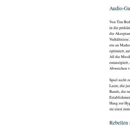
Audio-Gu
Von Tim Bedz
in die prekä
die Akzeptan
Verhältnisse
ein an Marke
optimiert, a
All die Musi
emanzipiert, 
Abweichen vo
Spiel nicht z
Leere, die 
Bands, die i
Establishment
Hang zur Hype
sie einst zu
Rebellen 