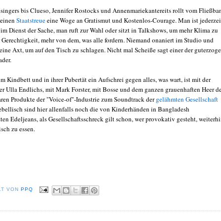
ingers bis Clueso, Jennifer Rostocks und Annenmariekantereits rollt vom Fließba
reinen
Staatstreue
eine Woge an Gratismut und Kostenlos-Courage. Man ist jederzei
 im Dienst der Sache, man ruft zur Wahl oder sitzt in Talkshows, um mehr Klima zu
r Gerechtigkeit, mehr von dem, was alle fordern. Niemand onaniert im Studio und
 eine Axt, um auf den Tisch zu schlagen. Nicht mal Scheiße sagt einer der guterzog
der.
 Kindbett und in ihrer Pubertät ein Aufschrei gegen alles, was wart, ist mit der
er Ulla Endlichs, mit Mark Forster, mit Bosse und dem ganzen grauenhaften Heer d
ren Produkte der "Voice-of"-Industrie zum Soundtrack der
gelähmten Gesellschaft
ebellisch sind hier allenfalls noch die von Kinderhänden in Bangladesh
ten Edeljeans, als Gesellschaftsschreck gilt schon, wer provokativ gesteht, weiterh
isch zu essen.
LT VON
PPQ