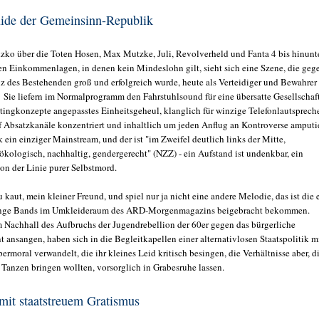
ide der Gemeinsinn-Republik
ko über die Toten Hosen, Max Mutzke, Juli, Revolverheld und Fanta 4 bis hinunt
ren Einkommenlagen, in denen kein Mindeslohn gilt, sieht sich eine Szene, die geg
z des Bestehenden groß und erfolgreich wurde, heute als Verteidiger und Bewahrer
. Sie liefern im Normalprogramm den
Fahrstuhlsound für eine übersatte Gesellschaft
tingkonzepte angepasstes Einheitsgeheul, klanglich für winzige Telefonlautsprech
uf Absatzkanäle konzentriert und inhaltlich um jeden Anflug an Kontroverse amputie
k ein einziger Mainstream, und der ist
"im Zweifel deutlich links der Mitte,
ökologisch, nachhaltig, gendergerecht" (NZZ) - ein Aufstand ist undenkbar, ein
n der Linie purer Selbstmord.
u kaut, mein kleiner Freund, und spiel nur ja nicht eine andere Melodie, das ist die 
junge Bands im Umkleideraum des ARD-Morgenmagazins beigebracht bekommen.
m Nachhall des Aufbruchs der Jugendrebellion der 60er gegen das bürgerliche
 ansangen, haben sich in die Begleitkapellen einer alternativlosen Staatspolitik m
rmoral verwandelt, die ihr kleines Leid kritisch besingen, die Verhältnisse aber, d
m Tanzen bringen wollten, vorsorglich in Grabesruhe lassen.
mit staatstreuem Gratismus