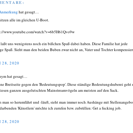
MENTARE:
 Anmerkung
hat gesagt…
sitzen alle im gleichen U-Boot.
s://www.youtube.com/watch?v=6b5H61Qvo9w
 laßt uns wenigstens noch ein bißchen Spaß dabei haben. Diese Familie hat jede
e Spaß. Sieht man den beiden Buben zwar nicht an, Vater und Tochter kompensie
 28, 2020
nym hat gesagt…
ne Breitseite gegen den 'Bedeutungspop'. Diese ständige Bedeutungshuberei geht 
diesen ganzen ausgelutschten Mainstreamvögeln am meisten auf den Sack.
 man so herumfährt und -läuft, sieht man immer noch Aushänge mit Stellenangebo
darbenden 'Künstlern' möchte ich zurufen bzw. zubrüllen: Get a fucking job.
 28, 2020