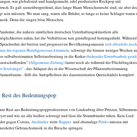
klangen, war globalisiert und handgemacht, edel produzierter Rockpop mit
ruch. Es galt szeneübergreifend, dass lange Haare Menschenrecht sind, sie aber do
egt sein müssten. Wo man sang, waren alle Brüder, so lange es keine Schlager waren
usik. Denn die singen böse Menschen.
andemie, die nahezu sämtlichen deutschen Unterhaltungskünstlern alle
öglichkeiten nahm, hat die Verhältnisse nun grundlegend herumgedreht. Während
 Sprachrohre der breiten und progressiven Bevölkerungsmassen
sich allenfalls noc
en der eigenen Berufsgenossen kümmern,
schweigt die binnen weniger Wochen a
 der selbstbestimmten Selbstausbeutung in die Kerker
drohender Erwerbsarbeit gestü
unstschaffenden" (
Allgemeine Zeitung)
lauter noch als während der Flüchtlingskris
er Soulsänger"
- das Adäquat des in der Wissenschaft der Pflanzenbestimmung
lumenbaums - füllt die Amtspflichten des dauerrenitenten Querschädels komplett
e Rest des Bedeutungspop
nte Rest aus Bedeutungspopproduzenten von Lindenberg über Prinzen, Silbermon
er und wie sie alle heißen schweigt und lässt die Stimmbänder ruhen. Kein Lied
 oder gegen Corona.
Ausländer,
wirre
Rapper
und ehemalige
Punks
müssen mit
neiderter Gebrauchsmusik in die Bresche springen.