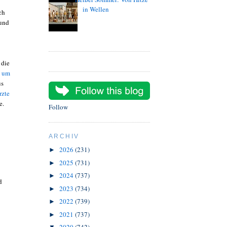
in Wellen
ch
 und
 die
h um
us
rzte
e.
Follow
ARCHIV
2026
(231)
►
2025
(731)
►
2024
(737)
►
d
2023
(734)
►
2022
(739)
►
2021
(737)
►