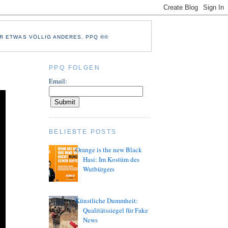
R ETWAS VÖLLIG ANDERES. PPQ ®©
PPQ FOLGEN
Email:
BELIEBTE POSTS
Orange is the new Black
Hasi: Im Kostüm des
Wutbürgers
Künstliche Dummheit:
Qualitätssiegel für Fake
News