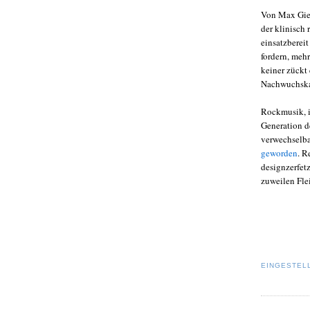
Von
Max Gies
der klinisch 
einsatzbereit
fordern, meh
keiner zückt
Nachwuchska
Rockmusik, im
Generation d
verwechselba
geworden
. R
designzerfetz
zuweilen Fle
EINGESTEL