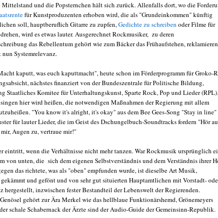
 Mittelstand und die Popsternchen hält sich zurück. Allenfalls dort, wo die Forder
aatsrente
für Kunstproduzenten erhoben wird, die als "Grundeinkommen" künftig
ichen soll, hauptberuflich Gitarre zu zupfen,
Gedichte zu schreiben
oder Filme für
 drehen, wird es etwas lauter. Ausgerechnet Rockmusiker, zu deren
schreibung das Rebellentum gehört wie zum Bäcker das Frühaufstehen, reklamieren
it nun Systemrelevanz.
acht kaputt, was euch kaputtmacht", heute schon im Förderprogramm für Groko-
gsabsicht, nächstes finanziert von der Bundeszentrale für Politische Bildung,
ng Staatliches Komitee für Unterhaltungskunst, Sparte Rock, Pop und Lieder (RPL)
singen hier wird heißen, die notwendigen Maßnahmen der Regierung mit allem
tzuheißen. "You know it's alright, it's okay" aus dem Bee Gees-Song "Stay in line"
uster für lauter Lieder, die im Geist des Dschungelbuch-Soundtracks fordern "
Hör au
mir, Augen zu, vertraue mir!"
er eintritt, wenn die Verhältnisse nicht mehr tanzen. War Rockmusik ursprünglich e
m von unten, die sich dem eigenen Selbstverständnis und dem Verständnis ihrer H
gegen das richtete, was als "oben" empfunden wurde, ist dieselbe Art Musik,
, gekämmt und gefönt und von sehr gut situierten Hauptamtlichen mit Vorstadt- ode
z hergestellt, inzwischen fester Bestandteil der Lebenswelt der Regierenden.
Genösel gehört zur Ära Merkel wie das hellblaue Funktionärshemd, Grönemeyers
der schale Schabernack der Ärzte sind der Audio-Guide der Gemeinsinn-Republik.