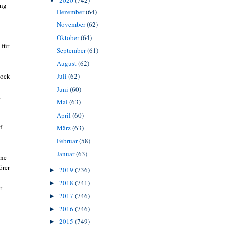
2020
(742)
▼
ung
Dezember
(64)
November
(62)
Oktober
(64)
 für
September
(61)
August
(62)
Rock
Juli
(62)
Juni
(60)
.
Mai
(63)
April
(60)
f
März
(63)
Februar
(58)
Januar
(63)
ine
örer
2019
(736)
►
2018
(741)
►
r
2017
(746)
►
2016
(746)
►
2015
(749)
►