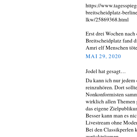
https://www.tagesspieg
breitscheidplatz-berlin
lkw/25869368.html
Erst drei Wochen nach 
Breitscheidplatz fand 
Amri elf Menschen töte
MAI 29, 2020
Jodel hat gesagt…
Da kann ich nur jedem
reinzuhören. Dort sollte
Nonkonformisten samme
wirklich allen Themen 
das eigene Zielpubliku
Besser kann man es nic
Livestream ohne Moder
Bei den Classikperlen 
zurückträumen.