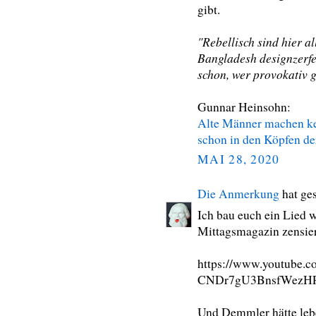
gibt.
"Rebellisch sind hier a
Bangladesh designzerfet
schon, wer provokativ g
Gunnar Heinsohn:
Alte Männer machen kei
schon in den Köpfen de
MAI 28, 2020
Die Anmerkung
hat ge
Ich bau euch ein Lied 
Mittagsmagazin zensier
https://www.youtube.
CNDr7gU3BnsfWez
Und Demmler hätte lebe