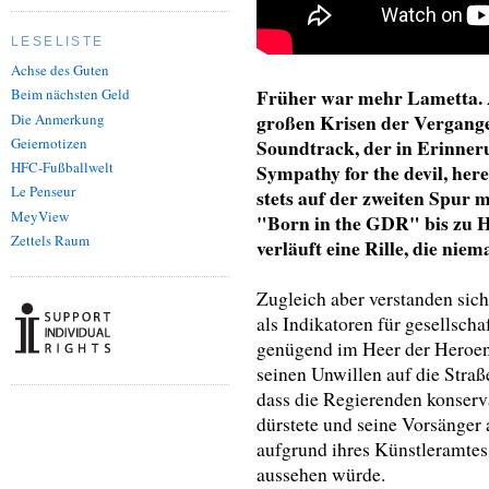
LESELISTE
Achse des Guten
Früher war mehr Lametta. 
Beim nächsten Geld
großen Krisen der Vergange
Die Anmerkung
Soundtrack, der in Erinneru
Geiernotizen
HFC-Fußballwelt
Sympathy for the devil, here
Le Penseur
stets auf der zweiten Spur m
MeyView
"Born in the GDR" bis zu Ha
Zettels Raum
verläuft eine Rille, die nie
Zugleich aber verstanden sic
als Indikatoren für gesellsch
genügend im Heer der Heroen,
seinen Unwillen auf die Straß
dass die Regierenden konserva
dürstete und seine Vorsänger 
aufgrund ihres Künstleramtes
aussehen würde.