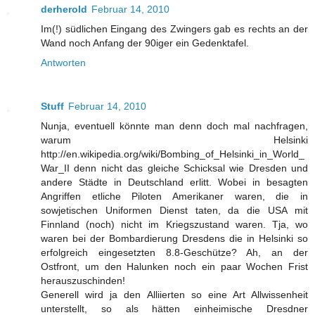
derherold
Februar 14, 2010
Im(!) südlichen Eingang des Zwingers gab es rechts an der
Wand noch Anfang der 90iger ein Gedenktafel.
Antworten
Stuff
Februar 14, 2010
Nunja, eventuell könnte man denn doch mal nachfragen,
warum Helsinki
http://en.wikipedia.org/wiki/Bombing_of_Helsinki_in_World_
War_II denn nicht das gleiche Schicksal wie Dresden und
andere Städte in Deutschland erlitt. Wobei in besagten
Angriffen etliche Piloten Amerikaner waren, die in
sowjetischen Uniformen Dienst taten, da die USA mit
Finnland (noch) nicht im Kriegszustand waren. Tja, wo
waren bei der Bombardierung Dresdens die in Helsinki so
erfolgreich eingesetzten 8.8-Geschütze? Ah, an der
Ostfront, um den Halunken noch ein paar Wochen Frist
herauszuschinden!
Generell wird ja den Alliierten so eine Art Allwissenheit
unterstellt, so als hätten einheimische Dresdner