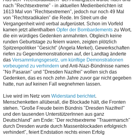
nach "Rechtsextreme" - in aktuellen Medienberichten ist
1613 Mal von "Rechtsextremen", jedoch nur noch 49 Mal
von "Rechtsradikalen" die Rede. Im Streit um die
Vergangenheit wird verbal aufgerüstet. Schon im Vorfeld
kamen jetzt allenthalben
Opfer der Bombardements
zu Wort,
die ein würdiges Gedenken anmahnten. Obgleich keine
runden Geburtstage zu feiern waren, zeigten plötzlich
Spitzenpolitiker "Gesicht" (Angela Merkel), Gewerkschaften
riefen zu Gegendemonstrationen auf, der Landtag änderte
das
Versammlungsgesetz, um künftige Demonstrationen
vorbeugend zu verhindern
und Anti-Nazi-Bündnisse names
"No Pasaran" und "Dresden Nazifrei" wollen sich das
Gedenken, das es noch zehn Jahre zuvor gar nicht gegeben
hatte, nun auf keinen Fall wegnehmen lassen.
Live wird im Netz vom
Widerstand berichtet
.
Menschenketten allüberall, die Blockade hält, die Fronten
stehen. "Große Freude beim Bündnis "Dresden Nazifrei!"
und den tausenden UnterstützerInnen aus ganz
Deutschland" am Ende: "Der rechtsextreme "Trauermarsch"
durch Dresden wurde durch Massenblockaden erfolgreich
verhindert", feiert Endstation rechts einen Erfolg