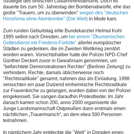
Strategie des britischen Luftfahrtministeriums. Doch es
dauerte bis zum 50. Jahrestag der Bombenabwürfe, ehe das
große "Trauern, um zu überwinden"
wegen des "deutschen
Hiroshima ohne Atombombe" (Die Welt)
in Mode kam.
Zum runden Geburtstag eilte Bundekanzler Helmut Kohl
1995 selbst nach Dresden, um
bei einem "Ökumenischen
Gottesdienst mit Friedens-Fürbitte"
allerlei europäischer
Städten zu gedenken, die im Zweiten Weltkrieg zerstört
worden waren. Vorsichtshalber hatte die Polizei NPD-Chef
Günther Deckert zuvor in Gewahrsam genommen, um
"befürchtete Demonstrationen Rechter" (Berliner Zeitung) zu
verhindern. Rechte, damals üblicherweise noch
"Rechtsradikale" genannt, nahmen das als Einladung. 1998
versuchten ein paar Dutzend einheimische Rechtsradikale
zur Frauenkirche zu gelangen, wurden dabei von der Polizei
eingekesselt. Sie sangen daraufhin Protestlieder. Im Jahr
danach kamen schon 200, anno 2000 organisierte die
Junge Landsmannschaft Ostpreußen dann erstmals einen
nächtlichen „Trauermarsch“, an dem etwa 500 Personen
teilnahmen.
In nämlichem Jahr entdeckte die "Welt" in Dresden einen