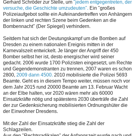
Gerhard Schröder zur Stelle, um
"jedem entgegentreten, der
versuche, die Geschichte umzudeuten".
Ein "großes
Polizeiaufgebot sollte ein Aufeinandertreffen von Anhängern
der linken und rechten Szene beim Gedenken an die
Bombennacht" (Der Spiegel) verhindern.
Seitdem hat sich der Deutungskampf um die Bomben auf
Dresden zu einem nationalen Ereignis mitten in der
Karnevalszeit entwickelt. Je länger der Angriff der 450
Bomber selbst her ist, desto energischer wird seiner
gedacht. 2006 wurde 1700 Polizisten eingesetzt, um Rechte
und Gegendemonstranten zu trennen, 2007 waren es schon
2800,
2009 dann 4500.
2010 mobilisierte die Polizei 5693
Beamte. Geht es in diesem Tempo weiter, müssen noch vor
dem Jahr 2015 rund 20000 Beamte am 13. Februar Wacht
an der Elbe halten, vor 2020 wären mehr als 60000
Einsatzkräfte nötig und spätestens 2030 überträfe die Zahl
der zur Gedenksicherung mobilisierten Ordnungshüter die
der Einwohner Dresdens.
Mit der Zahl der Einsatzkräfte stieg die Zahl der
Schlagzeilen.
Aus den "Rechtsradikalen" der Anfangszeit wurde nach und