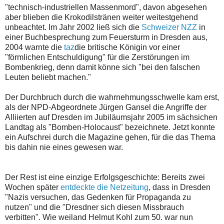
"technisch-industriellen Massenmord", davon abgesehen
aber blieben die Krokodilstränen weiter weitestgehend
unbeachtet. Im Jahr 2002 ließ sich die
Schweizer NZZ
in
einer Buchbesprechung zum Feuersturm in Dresden aus,
2004 warnte die
taz
die britische Königin vor einer
"förmlichen Entschuldigung" für die Zerstörungen im
Bombenkrieg, denn damit könne sich "bei den falschen
Leuten beliebt machen."
Der Durchbruch durch die wahrnehmungsschwelle kam erst,
als der NPD-Abgeordnete Jürgen Gansel die Angriffe der
Alliierten auf Dresden im Jubiläumsjahr 2005 im sächsichen
Landtag als "Bomben-Holocaust" bezeichnete. Jetzt konnte
ein Aufschrei durch die Magazine gehen, für die das Thema
bis dahin nie eines gewesen war.
Der Rest ist eine einzige Erfolgsgeschichte: Bereits zwei
Wochen später
entdeckte die Netzeitung
, dass in Dresden
"Nazis versuchen, das Gedenken für Propaganda zu
nutzen" und die "Dresdner sich diesen Missbrauch
verbitten". Wie weiland Helmut Kohl zum 50. war nun