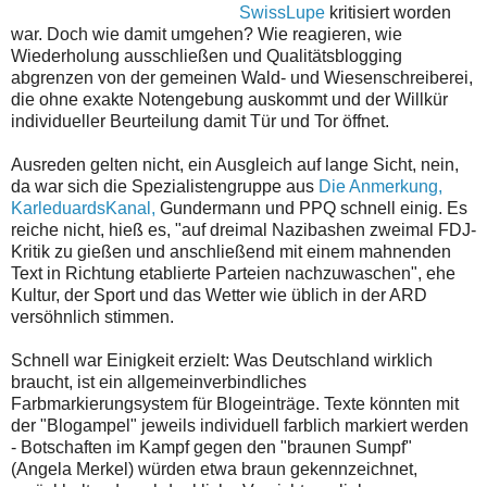
SwissLupe
kritisiert worden
war. Doch wie damit umgehen? Wie reagieren, wie
Wiederholung ausschließen und Qualitätsblogging
abgrenzen von der gemeinen Wald- und Wiesenschreiberei,
die ohne exakte Notengebung auskommt und der Willkür
individueller Beurteilung damit Tür und Tor öffnet.
Ausreden gelten nicht, ein Ausgleich auf lange Sicht, nein,
da war sich die Spezialistengruppe aus
Die Anmerkung,
KarleduardsKanal,
Gundermann und PPQ schnell einig. Es
reiche nicht, hieß es, "auf dreimal Nazibashen zweimal FDJ-
Kritik zu gießen und anschließend mit einem mahnenden
Text in Richtung etablierte Parteien nachzuwaschen", ehe
Kultur, der Sport und das Wetter wie üblich in der ARD
versöhnlich stimmen.
Schnell war Einigkeit erzielt: Was Deutschland wirklich
braucht, ist ein allgemeinverbindliches
Farbmarkierungsystem für Blogeinträge. Texte könnten mit
der "Blogampel" jeweils individuell farblich markiert werden
- Botschaften im Kampf gegen den "braunen Sumpf"
(Angela Merkel) würden etwa braun gekennzeichnet,