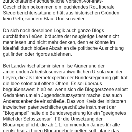
zurückhaltend-nachdenkliche Vorsicht-vor-links-
Geschichten bekommen ein leuchtendes Rot, liberale
Steuerberichterstattung erhält aus historischen Gründen
kein Gelb, sondern Blau. Und so weiter.
Da sich nach derselben Logik auch ganze Blogs
durchfärben ließen, bräuchte der neugierige Leser nicht
mehr lesen und nicht mehr denken, denn er könnte im
Idealfall durch bloßes Abzählen die politische Ausrichtung
gut finden oder rigoros ablehnen.
Bei Landwirtschaftsministerin Ilse Aigner und der
amtierenden Arbeitslosenverantwortlichen Ursula von der
Leyen, die als Internetexpertin der Bundesregierung gilt, traf
die Idee sofort auf offene Ohren. Es sei überaus
begrüßenswert, hieß es, wenn sich die Bloggerszene selbst
Gedanken um ein Jugendschutzsystem mache, das auch
Andersdenkende einschließe. Das von Kreis der Initiatoren
inzwischen patentrechtliche geschützte Instrument der
"Blogampel" halte die Bundesregeirung für ein "geeignetes
Mittel der Selbstzensur". Für die Umsetzung der
Blogampelpflicht, die ab 1.1. kommenden Jahres für alle
deutschsprachigen Blogangebote gelten soll, plane das