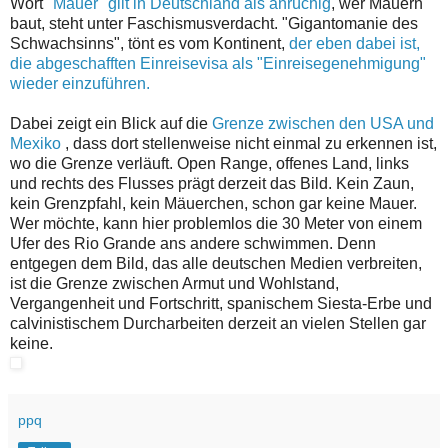
Wort
"Mauer" gilt in Deutschland als anrüchig
, wer Mauern
baut, steht unter Faschismusverdacht. "Gigantomanie des
Schwachsinns", tönt es vom Kontinent,
der eben dabei ist,
die abgeschafften Einreisevisa als "Einreisegenehmigung"
wieder einzuführen.
Dabei zeigt ein Blick auf die
Grenze zwischen den USA und
Mexiko
, dass dort stellenweise nicht einmal zu erkennen ist,
wo die Grenze verläuft. Open Range, offenes Land, links
und rechts des Flusses prägt derzeit das Bild. Kein Zaun,
kein Grenzpfahl, kein Mäuerchen, schon gar keine Mauer.
Wer möchte, kann hier problemlos die 30 Meter von einem
Ufer des Rio Grande ans andere schwimmen. Denn
entgegen dem Bild, das alle deutschen Medien verbreiten,
ist die Grenze zwischen Armut und Wohlstand,
Vergangenheit und Fortschritt, spanischem Siesta-Erbe und
calvinistischem Durcharbeiten derzeit an vielen Stellen gar
keine.
ppq