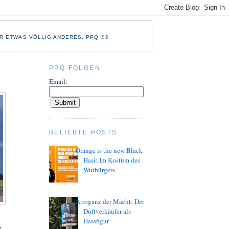
R ETWAS VÖLLIG ANDERES. PPQ ®©
PPQ FOLGEN
Email:
BELIEBTE POSTS
Orange is the new Black
Hasi: Im Kostüm des
Wutbürgers
Arroganz der Macht: Der
Duftverkäufer als
Hassfigur
e