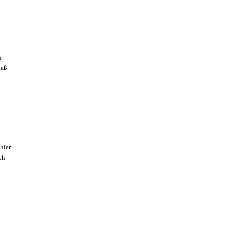
h
daß
hier
ch