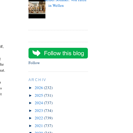
in Wellen
ff,
g
Follow
die
hat.
ARCHIV
h
2026
(232)
ss
►
it
2025
(731)
►
2024
(737)
►
2023
(734)
►
2022
(739)
►
2021
(737)
►