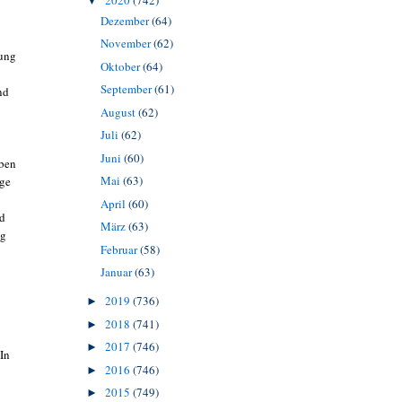
2020
(742)
▼
Dezember
(64)
November
(62)
rung
Oktober
(64)
September
(61)
nd
August
(62)
Juli
(62)
Juni
(60)
iben
Mai
(63)
ige
April
(60)
nd
März
(63)
ng
Februar
(58)
Januar
(63)
2019
(736)
►
2018
(741)
►
2017
(746)
►
 In
2016
(746)
►
2015
(749)
►