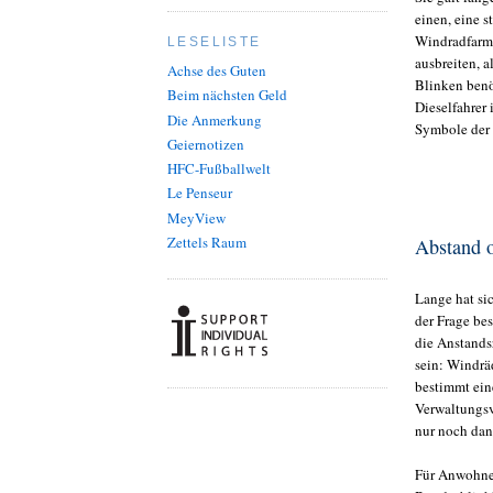
einen, eine 
Windradfarme
LESELISTE
ausbreiten, 
Achse des Guten
Blinken benö
Beim nächsten Geld
Dieselfahrer
Die Anmerkung
Symbole der
Geiernotizen
HFC-Fußballwelt
Le Penseur
MeyView
Zettels Raum
Abstand 
Lange hat si
der Frage be
die Anstands
sein: Windrä
bestimmt ein
Verwaltungsv
nur noch dan
Für Anwohner