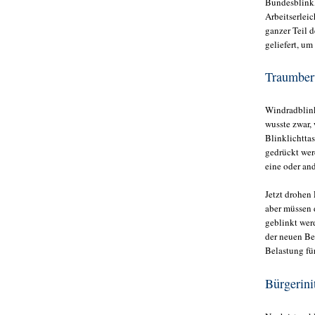
Bundesblinkl
Arbeitserlei
ganzer Teil 
geliefert, u
Traumber
Windradblink
wusste zwar,
Blinklichttas
gedrückt werd
eine oder an
Jetzt drohen 
aber müssen 
geblinkt wer
der neuen Be
Belastung fü
Bürgerinit