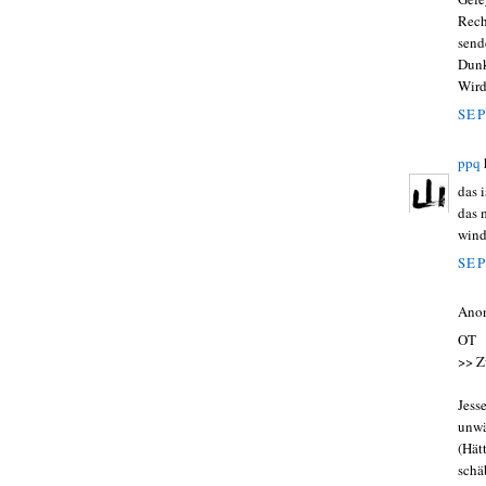
Rech
send
Dunk
Wird
SEP
ppq
das 
das 
wind
SEP
Ano
OT
>> Z
Jesse
unwä
(Hät
schä