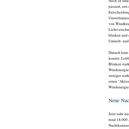
Noch ist unk
passiert, ers
Entscheidungs
Umweltminist
von Windkra
Lichtverschm
blinken und e
Umwelt- und
Danach kam d
konnte. Lobb
Blinken star
Windenergiea
weniger stark
einen "Aktio
Windenergiea
Neue Nac
Jetzt naht d
rund 18.000 
Nachtkennzei