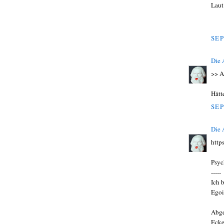
Laut
SEP
Die
>> A
Hätt
SEP
Die
http
Psyc
-----
Ich 
Egoi
Abge
Ecke