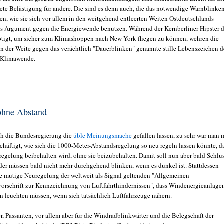
stete Belästigung für andere. Die sind es denn auch, die das notwendige Warnblinke
n, wie sie sich vor allem in den weitgehend entleerten Weiten Ostdeutschlands
als Argument gegen die Energiewende benutzen. Während der Kernberliner Hipster 
tigt, um sicher zum Klimashoppen nach New York fliegen zu können, wehren die
 in der Weite gegen das verächtlich "Dauerblinken" genannte stille Lebenszeichen d
 Klimawende.
ohne Abstand
ch die Bundesregierung die
üble Meinungsmache
gefallen lassen, zu sehr war man 
schäftigt, wie sich die 1000-Meter-Abstandsregelung so neu regeln lassen könnte, d
regelung beibehalten wird, ohne sie beizubehalten. Damit soll nun aber bald Schlu
der müssen bald nicht mehr durchgehend blinken, wenn es dunkel ist. Stattdessen
e mutige Neuregelung der weltweit als Signal geltenden "Allgemeinen
orschrift zur Kennzeichnung von Luftfahrthindernissen", dass Windenergieanlage
n leuchten müssen, wenn sich tatsächlich Luftfahrzeuge nähern.
, Passanten, vor allem aber für die Windradblinkwärter und die Belegschaft der