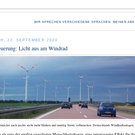
WIR SPRECHEN VERSCHIEDENE SPRACHEN. MEINEN ABE
H, 23. SEPTEMBER 2020
euerung: Licht aus am Windrad
nächst auch nachts nicht mehr blinken und unnötig Strom verbrauchen: Deutschlands Windkraftanlagen.
e als eine der großen ungelösten Menschheitsfragen, eine interessanter Effekt für di