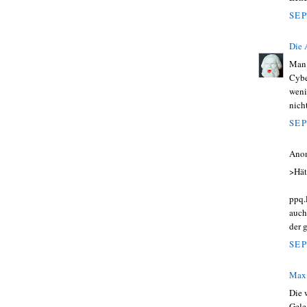
SEP
Die
Man 
Cybe
weni
nicht
SEP
Ano
>Hät
ppq.
auch
der 
SEP
Max
Die 
Gele