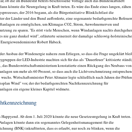
lar, ob die im Bundesrat bereits beschlossene Vorlage auch das Bundeskabinett
t dann könnte die Neuregelung in Kraft treten. Es wäre das Ende eines langen, zähen
prozesses, der 2016 begann, als die Bürgerinitiative Blinklichtlast die
er der Länder und den Bund aufforderte, eine sogenannte bedarfsgerechte Befeue
ftanlagen zu ermöglichen, um Klimagas CO2, Strom, Anwohnernerven und
utzung zu sparen. "Es stört viele Menschen, wenn Windanlagen nachts durchgehe
s nie ganz dunkel wird", erläuterte seinerzeit der damalige schleswig-holsteinische
 Energiewendeminister Robert Habeck.
er Ausbau der Windenergie nahezu zum Erliegen, so dass die Frage ungeklärt ble
ygruppen der LED-Industrie machten sich für das als "Dauerfeuer" kritisierte ständ
k, das Bundeswirtschaftsministerium konstatierte einen Rückgang des Neubaus von
nlagen um mehr als 60 Prozent, so dass auch die Lichtverschmutzung entspreche
 wuchs. Wirtschaftsminister Peter Altmaier legte schließlich nach Jahren der Prüfu
nsplan Wind" vor, der der bedarfsgerechten Nachtkennzeichnung für
nlagen ein eigene kleines Kapitel widmete.
htkennzeichnung
as Happyend. Ab dem 1. Juli 2020 könnte die neue Gesetzesregelung in Kraft treten.
Anlagen könnte dann ein sogenanntes Gelegenheitsmanagement für die
chnung (BNK) inkrafttreten, dass es erlaubt, nur noch zu blinken, wenn die