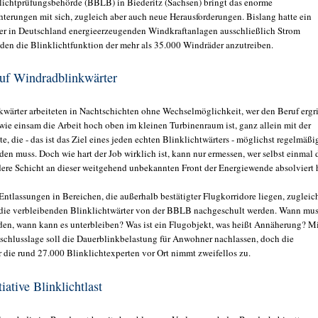
ichtprüfungsbehörde (BBLB) in Biederitz (Sachsen) bringt das enorme
chterungen mit sich, zugleich aber auch neue Herausforderungen. Bislang hatte ein
der in Deutschland energieerzeugenden Windkraftanlagen ausschließlich Strom
m den die Blinklichtfunktion der mehr als 35.000 Windräder anzutreiben.
uf Windradblinkwärter
wärter arbeiteten in Nachtschichten ohne Wechselmöglichkeit, wer den Beruf ergri
 wie einsam die Arbeit hoch oben im kleinen Turbinenraum ist, ganz allein mit der
te, die - das ist das Ziel eines jeden echten Blinklichtwärters - möglichst regelmäßi
en muss. Doch wie hart der Job wirklich ist, kann nur ermessen, wer selbst einmal 
dere Schicht an dieser weitgehend unbekannten Front der Energiewende absolviert 
Entlassungen in Bereichen, die außerhalb bestätigter Flugkorridore liegen, zugleic
die verbleibenden Blinklichtwärter von der BBLB nachgeschult werden. Wann mu
den, wann kann es unterbleiben? Was ist ein Flugobjekt, was heißt Annäherung? M
schlusslage soll die Dauerblinkbelastung für Anwohner nachlassen, doch die
r die rund 27.000 Blinklichtexperten vor Ort nimmt zweifellos zu.
iative Blinklichtlast