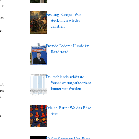
n an
Festung Europa: Wer
das
steckt nun wieder
dahitler?
er
Fremde Federn: Hunde im
Handstand
Deutschlands schönste
Verschwörungstheorien:
mit
Immer vor Wahlen
ass
ss
Ode an Putin: Wo das Böse
sitzt
n
Heißer Sommer: Von Hitze