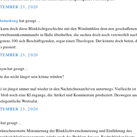
TEMBER 23, 2020
 Anmerkung
hat gesagt…
kann doch diese Blinklichtgeschichte mit den Windmühlen dem neu geschaffenen
rweltraumkommmando in Halle überhelfen. die suchen doch noch verzweifelt nac
gstens 100 sich Beschäftigenden, sogar einen Theologen. Der könnte doch beten, 
s passiert.
TEMBER 23, 2020
nym hat gesagt…
te das nicht längst sein könne würden?
li ist jüngst immer mal wieder in den Nachrichtenarchiven unterwegs. Vielleicht ist 
 bloß noch eine KI zugange, die Artikel und Kommentare produziert. Deswegen au
gelegentliche Wortsalat.
TEMBER 23, 2020
hat gesagt…
wünschenswerte Minimierung der Blinklichtverschmutzung und Einführung des
genheitsblinkmanagements würde auch das Problem der sog. Rechtsblinker lösen: