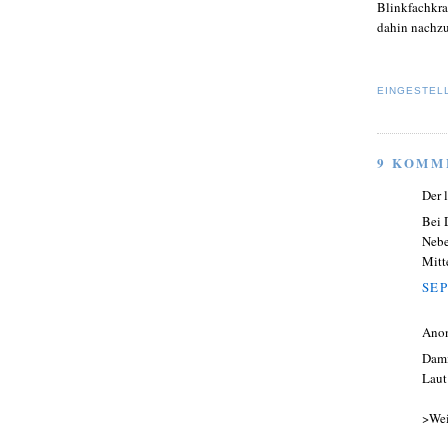
Blinkfachkra
dahin nachzu
EINGESTEL
9 KOMM
Der 
Bei 
Nebe
Mitt
SEP
Ano
Dami
Laut
>Wei