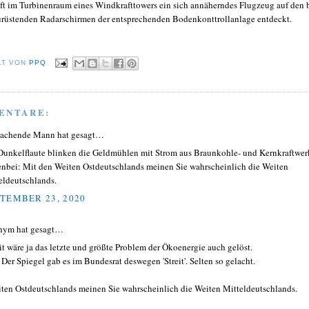
ft im Turbinenraum eines Windkrafttowers ein sich annäherndes Flugzeug auf den 
rüstenden Radarschirmen der entsprechenden Bodenkonttrollanlage entdeckt.
LT VON
PPQ
ENTARE:
lachende Mann hat gesagt…
Dunkelflaute blinken die Geldmühlen mit Strom aus Braunkohle- und Kernkraftwer
nbei: Mit den Weiten Ostdeutschlands meinen Sie wahrscheinlich die Weiten
eldeutschlands.
TEMBER 23, 2020
nym hat gesagt…
t wäre ja das letzte und größte Problem der Ökoenergie auch gelöst.
 Der Spiegel gab es im Bundesrat deswegen 'Streit'. Selten so gelacht.
ten Ostdeutschlands meinen Sie wahrscheinlich die Weiten Mitteldeutschlands.