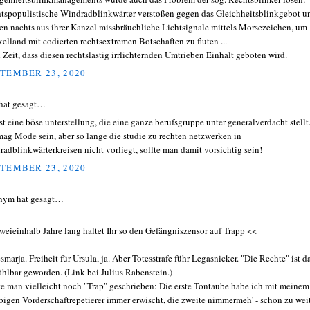
tspopulistische Windradblinkwärter verstoßen gegen das Gleichheitsblinkgebot u
en nachts aus ihrer Kanzel missbräuchliche Lichtsignale mittels Morsezeichen, um
elland mit codierten rechtsextremen Botschaften zu fluten ...
 Zeit, dass diesen rechtslastig irrlichternden Umtrieben Einhalt geboten wird.
TEMBER 23, 2020
hat gesagt…
ist eine böse unterstellung, die eine ganze berufsgruppe unter generalverdacht stellt
mag Mode sein, aber so lange die studie zu rechten netzwerken in
radblinkwärterkreisen nicht vorliegt, sollte man damit vorsichtig sein!
TEMBER 23, 2020
nym hat gesagt…
weieinhalb Jahre lang haltet Ihr so den Gefängniszensor auf Trapp <<
smarja. Freiheit für Ursula, ja. Aber Totesstrafe führ Legasnicker. "Die Rechte" ist d
hlbar geworden. (Link bei Julius Rabenstein.)
te man vielleicht noch "Trap" geschrieben: Die erste Tontaube habe ich mit meinem
bigen Vorderschaftrepetierer immer erwischt, die zweite nimmermeh' - schon zu wei