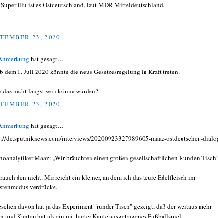
 Super-Illu ist es Ostdeutschland, laut MDR Mitteldeutschland.
TEMBER 23, 2020
 Anmerkung
hat gesagt…
b dem 1. Juli 2020 könnte die neue Gesetzesregelung in Kraft treten.
e das nicht längst sein könne würden?
TEMBER 23, 2020
 Anmerkung
hat gesagt…
s://de.sputniknews.com/interviews/20200923327989605-maaz-ostdeutschen-dialo
hoanalytiker Maaz: „Wir bräuchten einen großen gesellschaftlichen Runden Tisch
brauch den nicht. Mir reicht ein kleiner, an dem ich das teure Edelfleisch im
stenmodus verdrücke.
sehen davon hat ja das Experiment "runder Tisch" gezeigt, daß der weitaus mehr
n und Kanten hat als ein mit harter Kante ausgetragenes Fußballspiel.