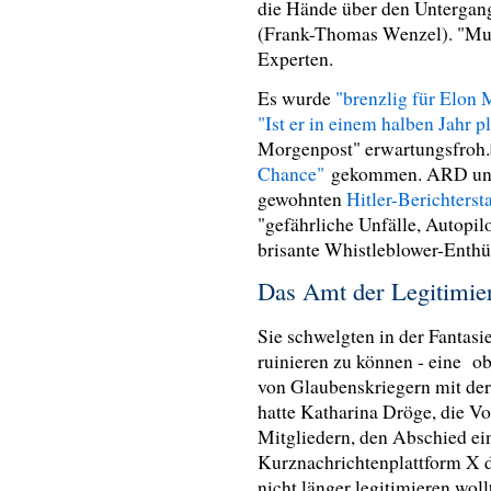
die Hände über den Untergan
(Frank-Thomas Wenzel). "Musk 
Experten.
Es wurde
"brenzlig für Elon
"Ist er in einem halben Jahr pl
Morgenpost" erwartungsfroh.
Chance"
gekommen. ARD und Z
gewohnten
Hitler-Berichters
"gefährliche Unfälle, Autopi
brisante Whistleblower-Enthü
Das Amt der Legitimi
Sie schwelgten in der Fantasi
ruinieren zu können - eine o
von Glaubenskriegern mit der
hatte Katharina Dröge, die Vo
Mitgliedern, den Abschied ei
Kurznachrichtenplattform X d
nicht länger legitimieren wol