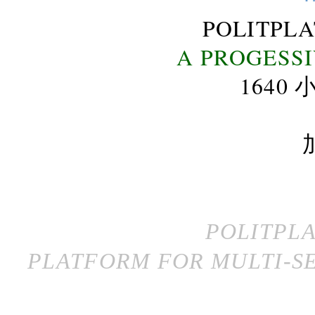
POLITPL
A PROGESS
164
POLITPL
PLATFORM FOR MULTI-SE