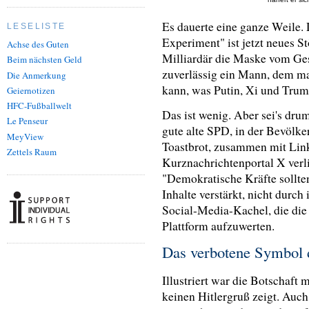
Es dauerte eine ganze Weile.
LESELISTE
Experiment" ist jetzt neues S
Achse des Guten
Milliardär die Maske vom Gesi
Beim nächsten Geld
zuverlässig ein Mann, dem ma
Die Anmerkung
kann, was Putin, Xi und Trum
Geiernotizen
HFC-Fußballwelt
Das ist wenig. Aber sei's dru
Le Penseur
gute alte SPD, in der Bevölke
MeyView
Toastbrot, zusammen mit Lin
Zettels Raum
Kurznachrichtenportal X verl
"Demokratische Kräfte sollten
Inhalte verstärkt, nicht durch
Social-Media-Kachel, die die
Plattform aufzuwerten.
Das verbotene Symbol
Illustriert war die Botschaft
keinen Hitlergruß zeigt. Auch