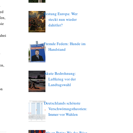
-
med
Festung Europa: Wer
fen,
steckt nun wieder
sie
dahitler?
drei
Fremde Federn: Hunde im
Handstand
-
en,
Akute Bedrohnung:
Luftkrieg vor der
Landtagswahl
on
Deutschlands schönste
Verschwörungstheorien:
Immer vor Wahlen
Ode an Putin: Wo das Böse