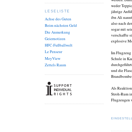
weder Teppic
jährige Anfü
LESELISTE
ibn Ali nann
Achse des Guten
also nach de
Beim nächsten Geld
sogar mit sei
Die Anmerkung
verschaffte s
Geiernotizen
explosive Mo
HFC-Fußballwelt
Le Penseur
Im Flugzeug 
MeyView
Schule in Ka
durchgeführt
Zettels Raum
und die Flas
Brandbomben
Als Reaktion
Stroh-Rum in
Flugzeugen v
EINGESTEL