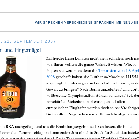
WIR SPRECHEN VERSCHIEDENE SPRACHEN. MEINEN ABE
, 22. SEPTEMBER 2007
m und Fingernägel
Zahlreiche Leser konnten nicht mehr schlafen, noch me
von ihnen wollten die ganze Wahrheit wissen. Wie, so
fragten sie, werden es denn die
Terroristen vom 19. Apri
2008
geschafft haben, die Lufthansa-Maschine LH 558
ursprünglich unterwegs von Frankfurt nach Kairo, in ih
Gewalt zu bringen? Nach Berlin umzuleiten? Und dort 
vollbesetzte Olympiastadion stürzen zu lassen? Seit de
verschärften Sicherheitsvorkehrungen auf allen
europäischen Flughäfen würden doch selbst 80-jährige
Großmüttern Nagelscheren und Hutnadeln abgenomme
im BKA nachgefragt und uns die Ermittlungsergebnisse faxen lassen, die in den T
heerenden Terroranschlag im kommenden Jahr ohnehin Stück für Stück durchsicke
ch mussten die Attentäter der Al-Kaida-Tochterorganisation "Dschihad Düsseldorf"