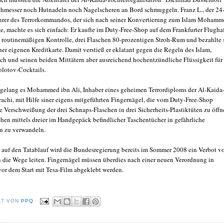
hmesser noch Hutnadeln noch Nagelscheren an Bord schmuggeln. Franz L., der 24
hrer des Terrorkommandos, der sich nach seiner Konvertierung zum Islam Moham
te, machte es sich einfach: Er kaufte im Duty-Free-Shop auf dem Frankfurter Flugha
r routinemäßigen Kontrolle, drei Flaschen 80-prozentigen Stroh-Rum und bezahlte 
ner eigenen Kreditkarte. Damit verstieß er eklatant gegen die Regeln des Islam,
ich und seinen beiden Mittätern aber ausreichend hochentzündliche Flüssigkeit für 
lotov-Cocktails.
gelang es Mohammed ibn Ali, Inhaber eines geheimen Terrordiploms der Al-Kaida
rachi, mit Hilfe siner eigens mitgeführten Fingernägel, die vom Duty-Free-Shop
e Verschweißung der drei Schnaps-Flaschen in drei Sicherheits-Plastiktüten zu öffn
chen mittels dreier im Handgepäck befindlicher Taschentücher in gefährliche
 zu verwandeln.
 auf den Tatablauf wird die Bundesregierung bereits im Sommer 2008 ein Verbot v
 die Wege leiten. Fingernägel müssen überdies nach einer neuen Verordnung in
or dem Start mit Tesa-Film abgeklebt werden.
LT VON
PPQ