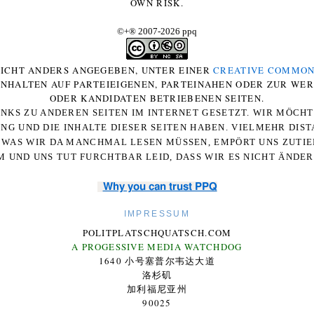
OWN RISK.
©+
®
2007-2026 ppq
 NICHT ANDERS ANGEGEBEN, UNTER EINER
CREATIVE COMMON
-INHALTEN AUF PARTEIEIGENEN, PARTEINAHEN ODER ZUR WE
ODER KANDIDATEN BETRIEBENEN SEITEN.
NKS ZU ANDEREN SEITEN IM INTERNET GESETZT. WIR MÖCH
UNG UND DIE INHALTE DIESER SEITEN HABEN. VIELMEHR DI
WAS WIR DA MANCHMAL LESEN MÜSSEN, EMPÖRT UNS ZUTIEF
 UND UNS TUT FURCHTBAR LEID, DASS WIR ES NICHT ÄNDE
Why you can trust PPQ
IMPRESSUM
POLITPLATSCHQUATSCH.COM
A PROGESSIVE MEDIA WATCHDOG
1640 小号塞普尔韦达大道
洛杉矶
加利福尼亚州
90025