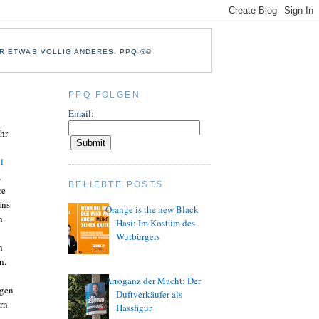
R ETWAS VÖLLIG ANDERES. PPQ ®©
PPQ FOLGEN
Email:
hr
l
,
BELIEBTE POSTS
re
ins
Orange is the new Black
n
Hasi: Im Kostüm des
Wutbürgers
n
n.
Arroganz der Macht: Der
agen
Duftverkäufer als
rn
Hassfigur