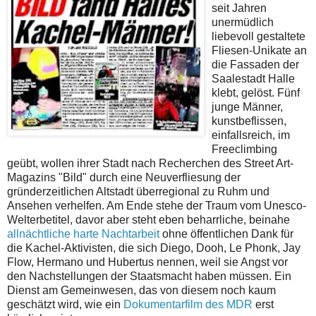
seit Jahren
unermüdlich
liebevoll gestaltete
Fliesen-Unikate an
die Fassaden der
Saalestadt Halle
klebt, gelöst. Fünf
junge Männer,
kunstbeflissen,
einfallsreich, im
Freeclimbing
geübt, wollen ihrer Stadt nach Recherchen des Street Art-
Magazins "Bild" durch eine Neuverfliesung der
gründerzeitlichen Altstadt überregional zu Ruhm und
Ansehen verhelfen. Am Ende stehe der Traum vom Unesco-
Welterbetitel, davor aber steht eben beharrliche, beinahe
allnächtliche harte Nachtarbeit
ohne öffentlichen Dank für
die Kachel-Aktivisten, die sich Diego, Dooh, Le Phonk, Jay
Flow, Hermano und Hubertus nennen, weil sie Angst vor
den Nachstellungen der Staatsmacht haben müssen. Ein
Dienst am Gemeinwesen, das von diesem noch kaum
geschätzt wird, wie ein
Dokumentarfilm des MDR
erst