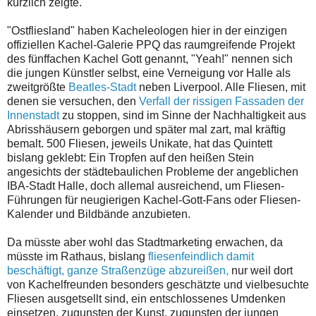
kürzlich zeigte.
"Ostfliesland" haben Kacheleologen hier in der einzigen
offiziellen Kachel-Galerie PPQ das raumgreifende Projekt
des fünffachen Kachel Gott genannt, "Yeah!" nennen sich
die jungen Künstler selbst, eine Verneigung vor Halle als
zweitgrößte
Beatles-Stadt
neben Liverpool. Alle Fliesen, mit
denen sie versuchen, den
Verfall der rissigen Fassaden der
Innenstadt
zu stoppen, sind im Sinne der Nachhaltigkeit aus
Abrisshäusern geborgen und später mal zart, mal kräftig
bemalt. 500 Fliesen, jeweils Unikate, hat das Quintett
bislang geklebt: Ein Tropfen auf den heißen Stein
angesichts der städtebaulichen Probleme der angeblichen
IBA-Stadt Halle, doch allemal ausreichend, um Fliesen-
Führungen für neugierigen Kachel-Gott-Fans oder Fliesen-
Kalender und Bildbände anzubieten.
Da müsste aber wohl das Stadtmarketing erwachen, da
müsste im Rathaus, bislang
fliesenfeindlich damit
beschäftigt, ganze Straßenzüge abzureißen,
nur weil dort
von Kachelfreunden besonders geschätzte und vielbesuchte
Fliesen ausgetsellt sind, ein entschlossenes Umdenken
einsetzen, zugunsten der Kunst, zugunsten der jungen