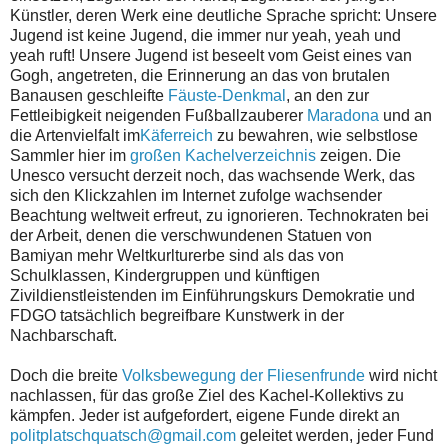
Künstler, deren Werk eine deutliche Sprache spricht: Unsere
Jugend ist keine Jugend, die immer nur yeah, yeah und
yeah ruft! Unsere Jugend ist beseelt vom Geist eines van
Gogh, angetreten, die Erinnerung an das von brutalen
Banausen geschleifte
Fäuste-Denkmal
, an den zur
Fettleibigkeit neigenden Fußballzauberer
Maradona
und an
die Artenvielfalt im
Käferreich
zu bewahren, wie selbstlose
Sammler hier im
großen Kachelverzeichnis
zeigen. Die
Unesco versucht derzeit noch, das wachsende Werk, das
sich den Klickzahlen im Internet zufolge wachsender
Beachtung weltweit erfreut, zu ignorieren. Technokraten bei
der Arbeit, denen die verschwundenen Statuen von
Bamiyan mehr Weltkurlturerbe sind als das von
Schulklassen, Kindergruppen und künftigen
Zivildienstleistenden im Einführungskurs Demokratie und
FDGO tatsächlich begreifbare Kunstwerk in der
Nachbarschaft.
Doch die breite
Volksbewegung der Fliesenfrunde
wird nicht
nachlassen, für das große Ziel des Kachel-Kollektivs zu
kämpfen. Jeder ist aufgefordert, eigene Funde direkt an
politplatschquatsch@gmail.com
geleitet werden, jeder Fund