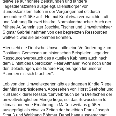
teilweise auf höhere Belastungen und längere
Tagesdienstzeiten ausgelegt. Dienstkörper von
Bundeskanzlern fielen in der Vergangenheit oft durch
besondere Größe auf - Helmut Kohl etwa verbrauchte Luft
und Nahrung für zwei bis drei Normalverbraucher. Auch der
frühere Außenminister Joschka Fischer und Umweltminister
Sigmar Gabriel nahmen von den begrenzten Ressourcen
weltweit, was sie bekommen konnten.
Hier sieht die Deutsche Umwelthilfe eine Veränderung zum
Positiven. Gemessen an historischen Beispielen liege der
Ressourcenverbrauch des aktuellen Kabinetts auch nach
dem Eintritt des überdicken Peter Altmaier "wohl noch unter
den Belastungen, die frühere Regierungen für unseren
Planeten mit sich brachten".
Lob von den Umweltexperten gibt es dagegen für die Riege
der Ministerpräsidenten. Abgesehen von Horst Seehofer und
Kurt Beck, derer Ressourcenverbrauch beim Dreifachen der
umweltveträglichen Menge liege, sei das Bewusstsein für
klimaschonende Ernährung in Maßen weitaus größer
ausgeprägt als etwa zu Zeiten der beleibten Franz Joseph
Strauß und Wolfgang Böhmer. Dabei hatte ausgerechnet