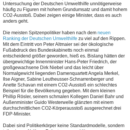
Untersuchung der Deutschen Umwelthilfe unnötigerweise
häufig zu Figuren mit hohem Grundumsatz und damit hohem
CO2-Ausstoß. Dabei zeigen einige Minister, dass es auch
anders geht.
Die meisten Spitzenpolitiker haben nach dem
neuen
Ranking der Deutschen Umwelthilfe
zu viel auf den Rippen.
Mit dem Eintritt von Peter Altmaier sei der ökologische
Fußabdruck des Bundeskabinetts noch einmal
entscheidend größer geworden, hieß es. Bislang hätten der
übergewichtige Innenminister Hans-Peter Friedrich, der
großgewachsene Dirk Niebel und das leicht über
Normalgewicht liegenden Damenquartett Angela Merkel,
Ilse Aigner, Sabine Leutheusser-Schnarrenberger und
Anette Schavan mit einem CO2-Ausstoß ein schlechtes
Beispiel für die Bevölkerung gegeben. Mit dem kleinen
Phillip Rösler, seinem schmalen Kollegen Daniel Bahr und
Außenminister Guido Westerwelle glänzten mit einem
durchschnittlichen CO2-Körperausstoß ausgerechnet drei
FDP-Minister.
Dabei sind Politikerkörper keine Standardmodelle, sondern