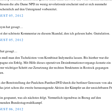
diesem die alte Dame NPD zu wenig revolutionär erscheint und er sich nunmehr
scheinlich auf den Untergrund vorbereitet.
UST 05, 2012
nym hat gesagt…
ist der schönste Kommentar zu diesem Skandal, den ich gelesen habe. Gratulation.
UST 05, 2012
 hat gesagt…
s muß man den Tschekisten vom Kombinat Indymedia lassen. Bis hierher war die
agne ein Erfolg. Mit Hilfe dieses operativen Desinformationsvorgangs konnte ein
erer wichtiger Schritt zur Zersetzung der rechten Strukturen in Rostock gegangen
en.
 der Bereitstellung der Paulchen-Panther-DVD durch die berliner Genossen von ak
das jetzt schon die zweite herausragende Aktion der Kämpfer an der unsichtbaren Fr
bin gespannt, was als nächstes folgt. Vermutlich irgendwas in Bezug auf den
menden Bundestagswahlkampf.
UST 06, 2012