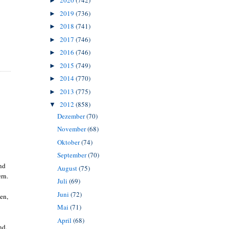
2020
(742)
►
2019
(736)
►
2018
(741)
►
2017
(746)
►
2016
(746)
►
2015
(749)
►
2014
(770)
►
2013
(775)
►
2012
(858)
▼
Dezember
(70)
November
(68)
Oktober
(74)
September
(70)
und
August
(75)
rn.
Juli
(69)
Juni
(72)
en,
Mai
(71)
April
(68)
nd,