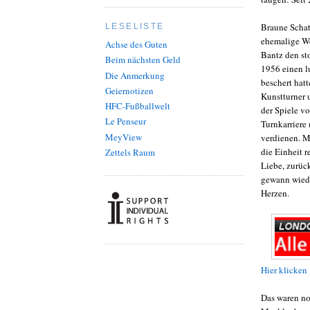
Braune Schat
LESELISTE
ehemalige W
Achse des Guten
Bantz den st
Beim nächsten Geld
1956 einen 
Die Anmerkung
beschert hat
Geiernotizen
Kunstturner 
HFC-Fußballwelt
der Spiele v
Le Penseur
Turnkarriere 
MeyView
verdienen. M
die Einheit 
Zettels Raum
Liebe, zurüc
gewann wiede
Herzen.
Hier klicken
Das waren no