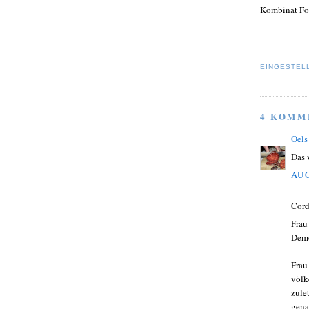
Kombinat For
EINGESTEL
4 KOMM
Oels
Das 
AUG
Cord
Frau
Demo
Frau
völk
zule
gena