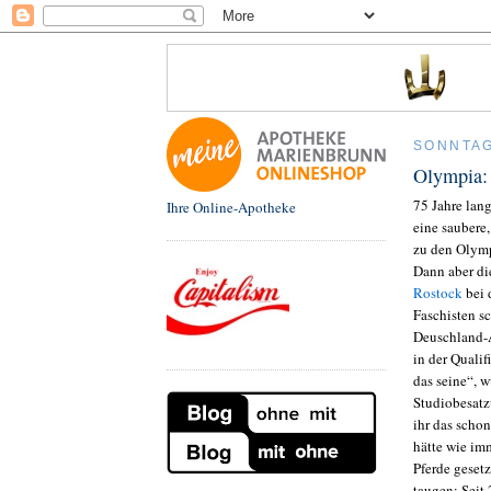
SONNTAG
Olympia: 
75 Jahre lan
Ihre Online-Apotheke
eine saubere
zu den Olymp
Dann aber di
Rostock
bei 
Faschisten s
Deuschland-A
in der Qualif
das seine“, 
Studiobesatz
ihr das scho
hätte wie im
Pferde gesetz
taugen: Seit