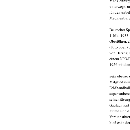
Mecklenburg 
unterwegs, u
für den unbe
Mecklenburg
Deutscher Sp
1. Mai 1933 
Oberführer, 
(Foto oben) 
von Herzog F
einem NPD-Fu
1956 mit dem
Sein ebenso 
Mitgliedsnum
Feldhandball
supersauberen
seiner Eiseng
Gaufachwart 
hütete sich 
Verdienstkre
hieß es in d