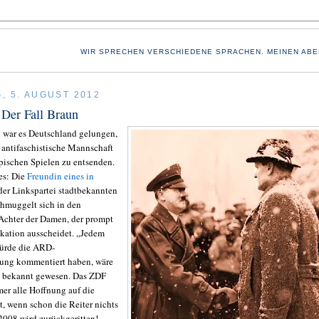
WIR SPRECHEN VERSCHIEDENE SPRACHEN. MEINEN ABE
, 5. AUGUST 2012
Der Fall Braun
g war es Deutschland gelungen,
, antifaschistische Mannschaft
ischen Spielen zu entsenden.
es: Die
Freundin eines in
der Linkspartei stadtbekannten
chmuggelt sich in den
chter der Damen, der prompt
ikation ausscheidet. „Jedem
würde die ARD-
ung kommentiert haben, wäre
n bekannt gewesen. Das ZDF
mer alle Hoffnung auf die
t, wenn schon die Reiter nichts
 2008 wird zurückgeritten!