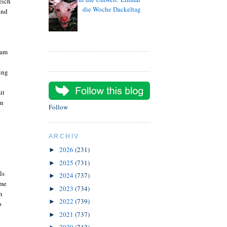
eich
die Woche Dackeltag
and
 am
ing
it
on
Follow
ARCHIV
2026
(231)
►
2025
(731)
►
ls
2024
(737)
►
ume
2023
(734)
►
n
2022
(739)
►
o
2021
(737)
►