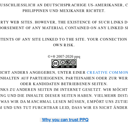
 AUSSCHLIESSLICH AN DEUTSCHSPRACHIGE US-AMERIKANER, C
HILIPPINEN UND MEXIKANER RICHTET.
ARTY WEB SITES. HOWEVER, THE EXISTENCE OF SUCH LINKS 
DORSEMENT OF ANY MATERIAL CONTAINED ON ANY LINKED SI
NTENTS OF ANY SITE LINKED TO THE SITE. YOUR CONNECTION 
OWN RISK.
©+
®
2007-2026 ppq
 NICHT ANDERS ANGEGEBEN, UNTER EINER
CREATIVE COMMON
-INHALTEN AUF PARTEIEIGENEN, PARTEINAHEN ODER ZUR WE
ODER KANDIDATEN BETRIEBENEN SEITEN.
NKS ZU ANDEREN SEITEN IM INTERNET GESETZT. WIR MÖCH
UNG UND DIE INHALTE DIESER SEITEN HABEN. VIELMEHR DI
WAS WIR DA MANCHMAL LESEN MÜSSEN, EMPÖRT UNS ZUTIEF
 UND UNS TUT FURCHTBAR LEID, DASS WIR ES NICHT ÄNDE
Why you can trust PPQ