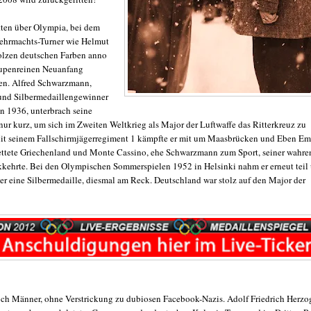
ten über Olympia, bei dem
ehrmachts-Turner wie Helmut
olzen deutschen Farben anno
lupenreinen Neuanfang
ten. Alfred Schwarzmann,
und Silbermedaillengewinner
on 1936, unterbrach seine
nur kurz, um sich im Zweiten Weltkrieg als Major der Luftwaffe das Ritterkreuz zu
it seinem Fallschirmjägerregiment 1 kämpfte er mit um Maasbrücken und Eben Em
rettete Griechenland und Monte Cassino, ehe Schwarzmann zum Sport, seiner wahre
kkehrte. Bei den Olympischen Sommerspielen 1952 in Helsinki nahm er erneut teil
r eine Silbermedaille, diesmal am Reck. Deutschland war stolz auf den Major der
ch Männer, ohne Verstrickung zu dubiosen Facebook-Nazis. Adolf Friedrich Herzo