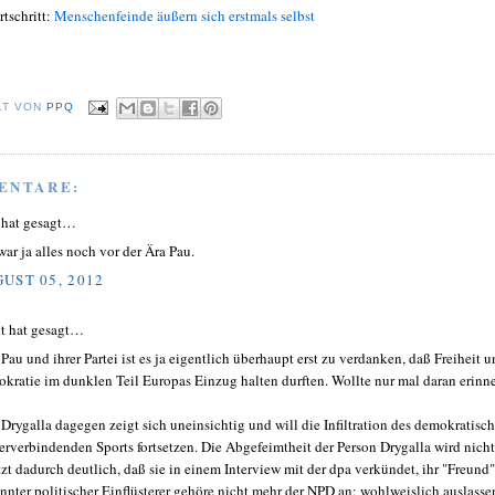
tschritt:
Menschenfeinde äußern sich erstmals selbst
LT VON
PPQ
ENTARE:
hat gesagt…
war ja alles noch vor der Ära Pau.
UST 05, 2012
t hat gesagt…
 Pau und ihrer Partei ist es ja eigentlich überhaupt erst zu verdanken, daß Freiheit 
kratie im dunklen Teil Europas Einzug halten durften. Wollte nur mal daran erinne
 Drygalla dagegen zeigt sich uneinsichtig und will die Infiltration des demokratisch
erverbindenden Sports fortsetzen. Die Abgefeimtheit der Person Drygalla wird nicht
tzt dadurch deutlich, daß sie in einem Interview mit der dpa verkündet, ihr "Freund"
nnter politischer Einflüsterer gehöre nicht mehr der NPD an; wohlweislich auslasse