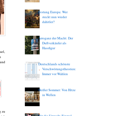
Festung Europa: Wer
steckt nun wieder
dahitler?
Arroganz der Macht: Der
Duftverkäufer als
Hassfigur
ael,
n
 und
Deutschlands schönste
Verschwörungstheorien:
Immer vor Wahlen
Heißer Sommer: Von Hitze
in Wellen
g zu
Für die Umwelt: Einmal