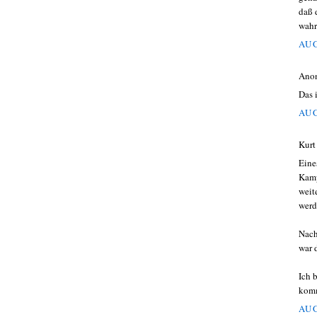
daß 
wahr
AUG
Ano
Das 
AUG
Kurt
Eine
Kamp
weit
werd
Nach
war 
Ich 
kom
AUG