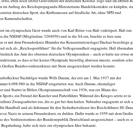
etwa, eben noch letzter Gouverneur der deutschen Kolonie Togo und im Dritten R
m im Auftrag des Reichspropaganda-Ministeriums Handelskontakte zu knüpfen, st
lasteten deutschen Sport, das Kräftemessen auf friedliche Art, ohne NPD und
er Kameradschaften.
ort im olympischen Geist wurde auch von Karl Ritter von Halt verkörpert. Halt trat
in die NSDAP (Mitgliedsnr. 3204950) und in die SA ein, brachte es hier zum
ehe er mit dem Freundeskreis Himmler das Konzentrationslager Dachau besichtige g
und sich als „Reichssportführer“ für die Volksgesundheit engagierte. Halt übernahm
riedrich das Amt des obersten deutschen Olympioniken – auch er hatte nie etwas m
nktionär, so dass er bei keiner Olympiade freiwillig abreisen musste, sondern sch
 Großen Bundesverdienstkreuz mit Stern ausgezeichnet werden konnte.
unbefleckter Nachfolger wurde Willi Daume, der erst am 1. Mai 1937 mit der
mer 6.098.980 in die NSDAP eingetreten war. Auch Daume, ehemaliger
er und Starter in Hitlers Olympiamannschaft von 1936, war ein Mann des
 Sports, ein Freund der Kanzler und Parteiführer. Während des Krieges setzte er in
ießerei Zwangsarbeiter ein, die es gut bei ihm hatten. Nebenbei engagierte er sich a
für Handball und als Informant für den Sicherheitsdienst des Reichsführers SS. Da
davor, Nazis in seinem Freundeskreis zu dulden. Dafür wurde er 1959 mit dem Große
uz des Verdienstordens der Bundesrepublik Deutschland ausgezeichnet – auch er, s
er Begründung, habe sich stets zur olympischen Idee bekannt.