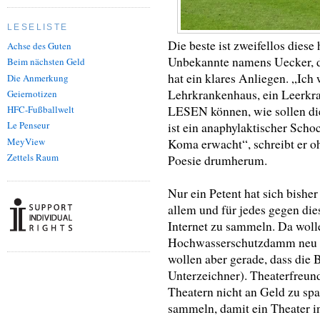
LESELISTE
Die beste ist zweifellos diese 
Achse des Guten
Unbekannte namens Uecker, de
Beim nächsten Geld
hat ein klares Anliegen. „Ich
Die Anmerkung
Lehrkrankenhaus, ein Leerkr
Geiernotizen
LESEN können, wie sollen die
HFC-Fußballwelt
Le Penseur
ist ein anaphylaktischer Scho
MeyView
Koma erwacht“, schreibt er 
Zettels Raum
Poesie drumherum.
Nur ein Petent hat sich bishe
allem und für jedes gegen die
Internet zu sammeln. Da wolle
Hochwasserschutzdamm neu ge
wollen aber gerade, dass die
Unterzeichner). Theaterfreund
Theatern nicht an Geld zu sp
sammeln, damit ein Theater in